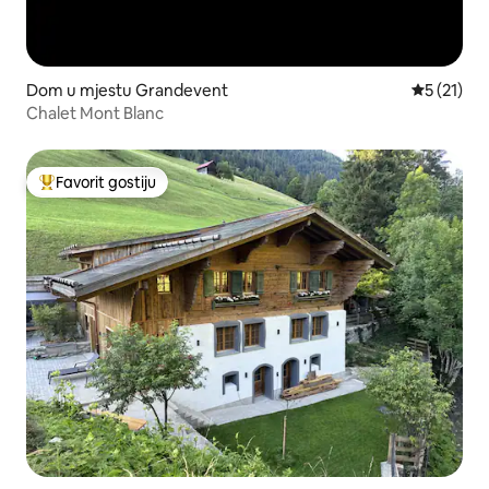
Dom u mjestu Grandevent
Prosječna 
5 (21)
Chalet Mont Blanc
Favorit gostiju
Glavni favorit gostiju