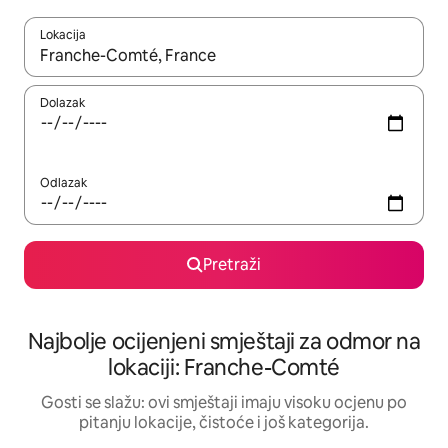
Lokacija
Kad rezultati budu dostupni, krećite se gore i dolje pomoću strel
Dolazak
Odlazak
Pretraži
Najbolje ocijenjeni smještaji za odmor na
lokaciji: Franche-Comté
Gosti se slažu: ovi smještaji imaju visoku ocjenu po
pitanju lokacije, čistoće i još kategorija.