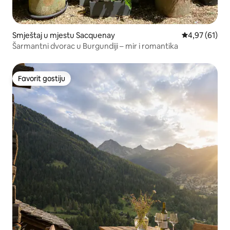
Smještaj u mjestu Sacquenay
Prosječna ocje
4,97 (61)
Šarmantni dvorac u Burgundiji – mir i romantika
Favorit gostiju
Favorit gostiju