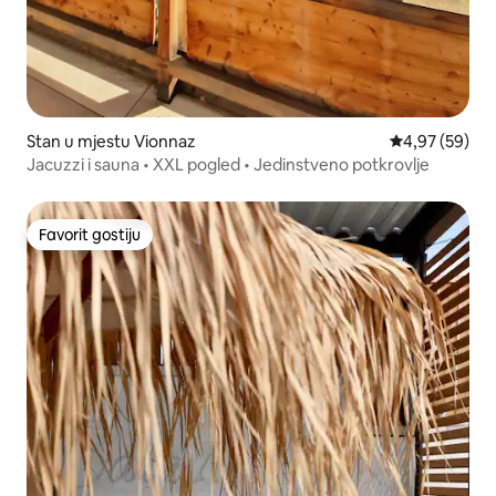
Stan u mjestu Vionnaz
Prosječna ocje
4,97 (59)
Jacuzzi i sauna • XXL pogled • Jedinstveno potkrovlje
Favorit gostiju
Favorit gostiju