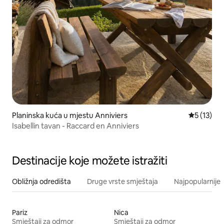
Planinska kuća u mjestu Anniviers
Prosječna 
5 (13)
Isabellin tavan - Raccard en Anniviers
Destinacije koje možete istražiti
Obližnja odredišta
Druge vrste smještaja
Najpopularnije z
Pariz
Nica
Smještaji za odmor
Smještaji za odmor