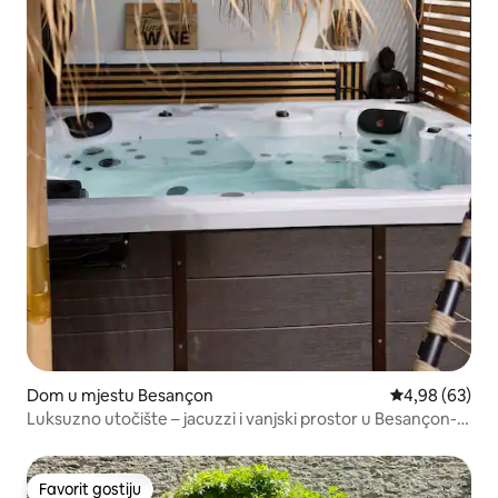
Dom u mjestu Besançon
Prosječna ocje
4,98 (63)
Luksuzno utočište – jacuzzi i vanjski prostor u Besançon-
Crasu
Favorit gostiju