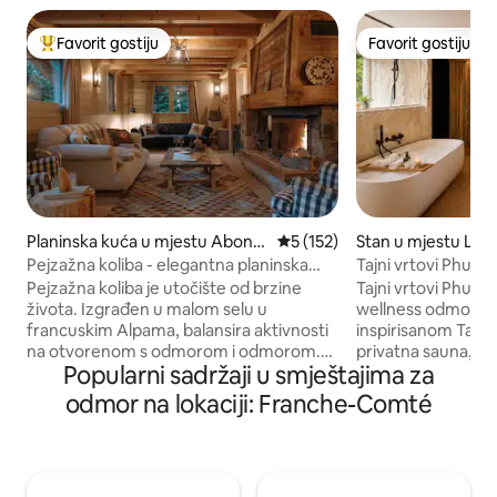
Favorit gostiju
Favorit gostiju
Glavni favorit gostiju
Favorit gostiju
Planinska kuća u mjestu Abond
Prosječna ocjena: 5 od 5, rece
5 (152)
Stan u mjestu La 
ance
Pejzažna koliba - elegantna planinska
Tajni vrtovi Phuket
kuća s nevjerovatnim pogledom
dvoje
Pejzažna koliba je utočište od brzine
Tajni vrtovi Phuketa Priuštite s
života. Izgrađen u malom selu u
wellness odmor u
francuskim Alpama, balansira aktivnosti
inspirisanom Tajlandom. Privat
na otvorenom s odmorom i odmorom.
privatna sauna, im
Popularni sadržaji u smještajima za
Njegova unutrašnjost je kombinacija
veliki bračni krev
elegantnih, modernih završnih obrada i
dnevni boravak sa
odmor na lokaciji: Franche-Comté
jedinstvenih, tradicionalnih detalja.
potpuno opremljen
Kreveti su luksuzno udobni, a kupatila su
atmosfera i meko o
pojedinačno ukrašena odvažnim
pravu romantičnu 
pločicama. Velika terasa je središnja
Terasa nudi spekt