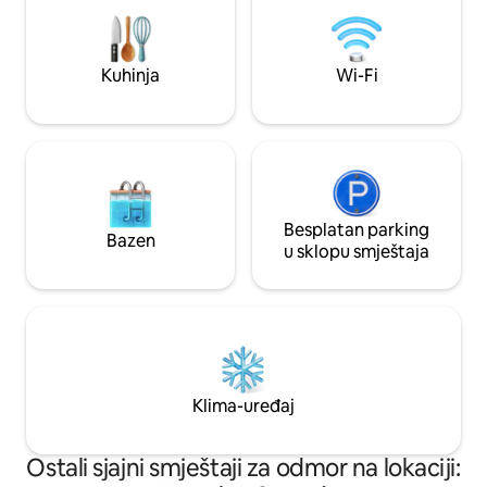
tačka, savršeno mjesto za uživanje u
pogled na La Bress
jelima s vlastitom planinskom
Vosges. Ležaljke z
panoramom. Privatni vrt će biti omiljeno
panoramskim pogledom.
mjesto, prostor za igru na suncu ili
rezervisan isključi
Kuhinja
Wi-Fi
snijegu.
Besplatan parking
Bazen
u sklopu smještaja
Klima-uređaj
Ostali sjajni smještaji za odmor na lokaciji: