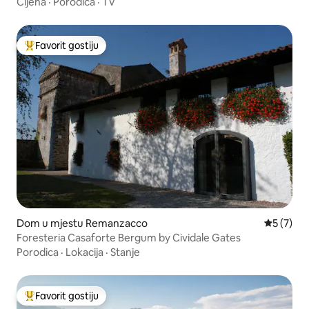
Cijena
·
Porodica
·
TV
Favorit gostiju
Glavni favorit gostiju
Dom u mjestu Remanzacco
Prosječna
5 (7)
Foresteria Casaforte Bergum by Cividale Gates
Porodica
·
Lokacija
·
Stanje
Favorit gostiju
Glavni favorit gostiju