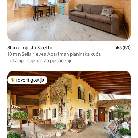
Stan u mjestu Saletto
Prosječna o
5 (53)
10 min Sella Nevea Apartman planinska kuća
Lokacija
·
Cijena
·
Za pješačenje
Favorit gostiju
Glavni favorit gostiju