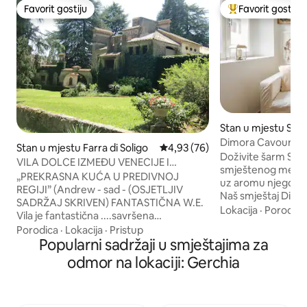
Favorit gostiju
Favorit gostiju
Favorit gostiju
Glavni favorit gost
Stan u mjestu San 
uli
Dimora Cavour u ce
Stan u mjestu Farra di Soligo
Prosječna ocjena: 4,93 od 5, rec
4,93 (76)
Giulia
Doživite šarm San D
VILA DOLCE IZMEĐU VENECIJE I
smještenog među b
DOLOMITA „ZONA PROSECCO”
„PREKRASNA KUĆA U PREDIVNOJ
uz aromu njegovo
REGIJI” (Andrew - sad - (OSJETLJIV
Naš smještaj Dimo
SADRŽAJ SKRIVEN) FANTASTIČNA W.E.
jedinstvenom okr
Lokacija
·
Porodica
Vila je fantastična ....savršena
stanu smještenom u
restauracija, fantastični detalji i stari
Porodica
·
Lokacija
·
Pristup
vijeka, koji nudi 
namještaj (Giulio - AUS - (OSJETLJIV
Popularni sadržaji u smještajima za
poseban boravak. Centralna lokacija i
SADRŽAJ SKRIVEN) PREKRASAN!!! Dom
odmor na lokaciji: Gerchia
rezervisano parki
iz snova (Nicola - I - (OSJETLJIV
dvorištu osiguravaj
SADRŽAJ SKRIVEN) „Villa Dolce” je kuća
bezbrižnost. Otkri
velike veličine i arhitektonske vrijednosti,
umjetnost i kultur
uronjena u vrlo veliki park u „srcu