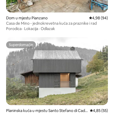
Dom u mjestu Pianzano
Prosječna ocje
4,98 (94)
Casa de Mino - jednokrevetna kuća za praznike i rad
Porodica
·
Lokacija
·
Odlazak
Superdomaćin
Superdomaćin
Planinska kuća u mjestu Santo Stefano di Cado
Prosječna ocje
4,85 (55)