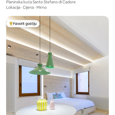
re
Planinska kuća Santo Stefano di Cadore
Lokacija
·
Cijena
·
Mirno
Favorit gostiju
Glavni favorit gostiju