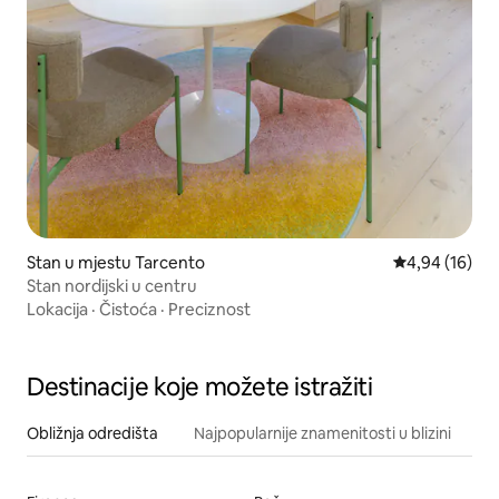
Stan u mjestu Tarcento
Prosječna ocje
4,94 (16)
Stan nordijski u centru
Lokacija
·
Čistoća
·
Preciznost
Destinacije koje možete istražiti
Obližnja odredišta
Najpopularnije znamenitosti u blizini