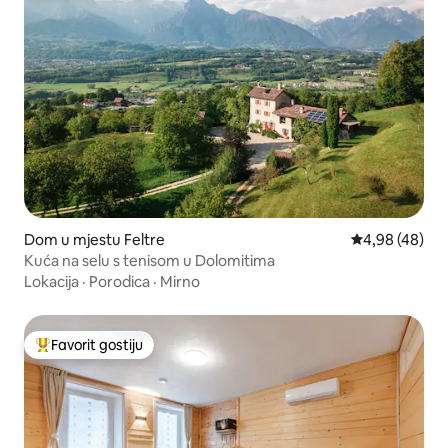
Dom u mjestu Feltre
Prosječna ocje
4,98 (48)
Kuća na selu s tenisom u Dolomitima
Lokacija
·
Porodica
·
Mirno
Favorit gostiju
Glavni favorit gostiju