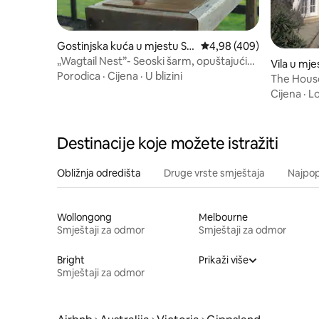
Gostinjska kuća u mjestu Sal
Prosječna ocjena: 4,98 o
4,98 (409)
e
„Wagtail Nest”- Seoski šarm, opuštajući
Vila u mj
odmor!
Porodica
·
Cijena
·
U blizini
The House
Cijena
·
Lo
Destinacije koje možete istražiti
Obližnja odredišta
Druge vrste smještaja
Najpopu
Wollongong
Melbourne
Smještaji za odmor
Smještaji za odmor
Bright
Prikaži više
Smještaji za odmor