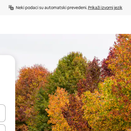
Neki podaci su automatski prevedeni. 
Prikaži izvorni jezik
e pomoću strelica ili ih pregledajte dodirom ili povlačenjem prsta.