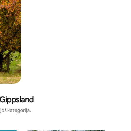
: Gippsland
 još kategorija.