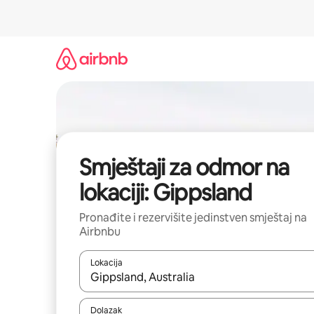
Pređi
na
sadržaj
Smještaji za odmor na
lokaciji: Gippsland
Pronađite i rezervišite jedinstven smještaj na
Airbnbu
Lokacija
Kad rezultati budu dostupni, krećite se gore i dolj
Dolazak