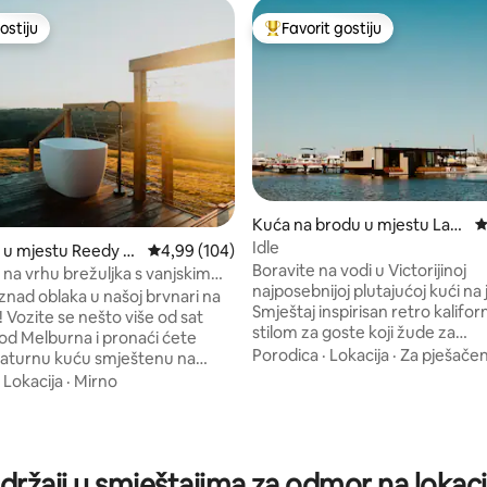
ostiju
Favorit gostiju
ostiju
Glavni favorit gostiju
Kuća na brodu u mjestu Lak
P
es Entrance
Idle
 u mjestu Reedy C
Prosječna ocjena: 4,99 od 5, recenzija: 104
4,99 (104)
Boravite na vodi u Victorijinoj
 na vrhu brežuljka s vanjskim
najposebnijoj plutajućoj kući na
m
znad oblaka u našoj brvnari na
Smještaj inspirisan retro kalifor
 sat
d 5, recenzija: 175
stilom za goste koji žude za
d Melburna i pronaći ćete
neotkrivenim.Utočište za odm
Porodica
·
Lokacija
·
Za pješačen
jaturnu kuću smještenu na
dizajnom za parove i male grupe. 
nju od 100 hektara s
·
Lokacija
·
Mirno
samoj obali jezera Gippsland nal
na planine. Smješteni na vrhu
idilična australska daleka jugoi
a, vidjet ćete svaki čarobni
obala. Idle Lake House je luksu
nca i uživati u promjenjivom
dvije spavaće sobe koja odaje 
 večernjim satima dok sjene
držaji u smještajima za odmor na lokaci
svojoj relativno netaknutoj lokaci
š maleni dom nudi