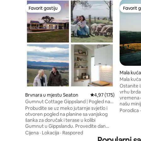
Favorit gostiju
Favorit g
Favorit gostiju
Favorit g
Mala kuća
reek
Mala kuća
kupatilo
Ostanite i
vrhu brda! Vozite se nešto više od
Brvnara u mjestu Seaton
Prosječna ocjena: 4,97 o
4,97 (175)
vremena o
Gumnut Cottage Gippsland | Pogled na
našu mini
planinu King Fire
Probudite se uz meko jutarnje svjetlo i
našem ima
Porodica
otvoren pogled na planine sa vanjskog
pogledom 
šanka za doručak i terase u kolibi
strmog brd
Gumnut u Gippslandu. Provedite dan
izlazak su
istražujući lokalne seoske gradove,
Cijena
·
Lokacija
·
Raspored
svjetlu u
vinarije, pivare, staze kroz šikaru ili jezero
Popularni sa
padaju na zemlju. Na