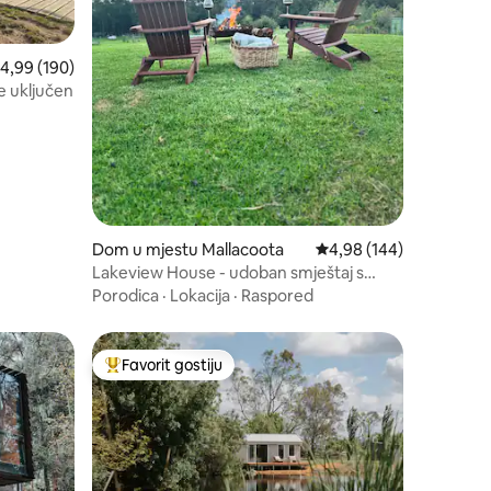
rosječna ocjena: 4,99 od 5, recenzija: 190
4,99 (190)
e uključen
Dom u mjestu Mallacoota
Prosječna ocjena: 4,98 
4,98 (144)
Lakeview House - udoban smještaj s
spektakularnim pogledom
Porodica
·
Lokacija
·
Raspored
Favorit gostiju
Glavni favorit gostiju