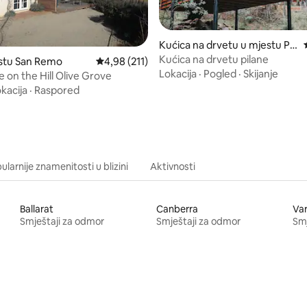
d 5, recenzija: 409
Kućica na drvetu u mjestu Pil
ana
Kućica na drvetu pilane
estu San Remo
Prosječna ocjena: 4,98 od 5, recenzija: 211
4,98 (211)
Lokacija
·
Pogled
·
Skijanje
 on the Hill Olive Grove
kacija
·
Raspored
larnije znamenitosti u blizini
Aktivnosti
Ballarat
Canberra
Va
Smještaji za odmor
Smještaji za odmor
Smj