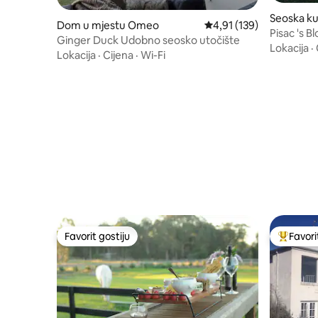
Seoska ku
Dom u mjestu Omeo
Prosječna ocjena: 4,91 o
4,91 (139)
clesfield
Pisac 's B
Ginger Duck Udobno seosko utočište
utočište
Lokacija
·
Lokacija
·
Cijena
·
Wi-Fi
Favorit gostiju
Favori
Favorit gostiju
Glavni fa