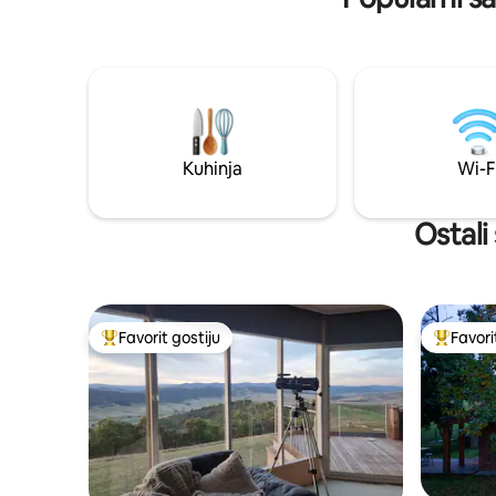
Glenmaggie udaljeno samo 10 minuta.
sporiji t
Kako se veče smiruje, vratite se iz
energijom
lokalnog paba na piće uz zalazak sunca
za nezabo
pod blistavim vijencima, ugodne filmske
vanjsku k
ili društvene igre i lagane sate oblikovane
pod zvije
pejzažom i promjenjivim nebom. Eko-
boravak koji se doživljava i koji ostaje u
sjećanju dugo nakon odlaska i pakovanja
Kuhinja
Wi-F
torbi.
Ostali
Favorit gostiju
Favori
Glavni favorit gostiju
Glavni fa