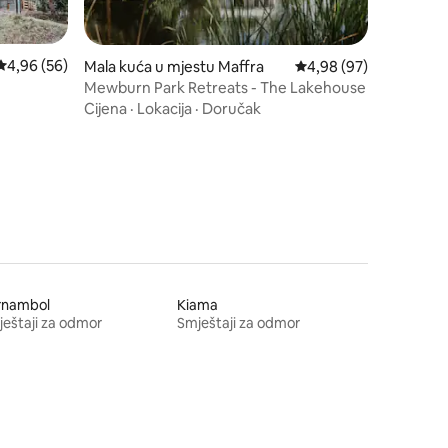
Prosječna ocjena: 4,96 od 5, recenzija: 56
4,96 (56)
Mala kuća u mjestu Maffra
Prosječna ocjena: 4,98
4,98 (97)
Mewburn Park Retreats - The Lakehouse
Cijena
·
Lokacija
·
Doručak
rnambol
Kiama
eštaji za odmor
Smještaji za odmor