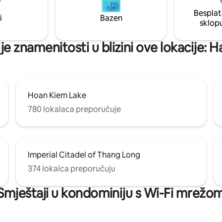
da do željezničke stanice
poslovnog nivoa i stabilan LAN (
Besplat
0 minuta hoda do noćne pijace -
digitalni nomadi) 🌿tihi kvart 
i
Bazen
sklop
banka i kafić u blizini - Sim
SRCU Hanoja. 4. sprat, morate i
 prodaju
stepenicama
je znamenitosti u blizini ove lokacije: H
Hoan Kiem Lake
780 lokalaca preporučuje
Imperial Citadel of Thang Long
374 lokalca preporučuju
Smještaji u kondominiju s Wi-Fi mrežo