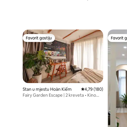
Walking Street View
Kiem |Ne
Favorit gostiju
Favorit g
Favorit gostiju
Favorit g
Stan u mjestu Hoàn Kiếm
Prosječna ocjena: 4,79 o
4,79 (180)
Fairy Garden Escape | 2 kreveta • Kino
•Udoban balkon