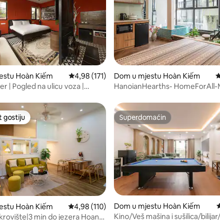
d 5, recenzija: 154
estu Hoàn Kiếm
Prosječna ocjena: 4,98 od 5, recenzija: 171
4,98 (171)
Dom u mjestu Hoàn Kiếm
P
r | Pogled na ulicu voza |
HanoianHearths- HomeForAll-M
Projectors-Tub
t gostiju
Superdomaćin
vorit gostiju
Superdomaćin
d 5, recenzija: 199
Dom u mjestu Hoàn Kiếm
P
estu Hoàn Kiếm
Prosječna ocjena: 4,98 od 5, recenzija: 110
4,98 (110)
Kino/Veš mašina i sušilica/bilijar/
rovište|3 min do jezera Hoan