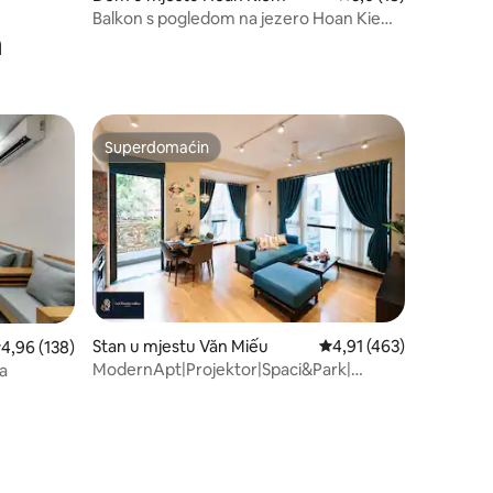
Balkon s pogledom na jezero Hoan Kiem |
m
3 kreveta | 6 osoba | 20% popusta
Superdomaćin
Superdomaćin
Stan u mjestu Văn Miếu
Prosječna ocjena: 4,91 
4,91 (463)
rosječna ocjena: 4,96 od 5, recenzija: 138
4,96 (138)
ModernApt|Projektor|Spaci&Park|
la
2BR*OldQuater17min