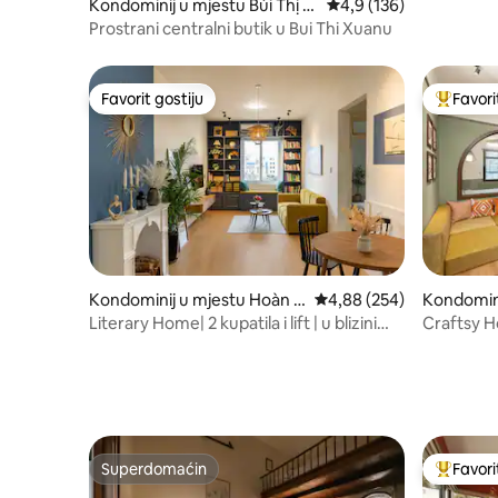
Kondominij u mjestu Bùi Thị X
Prosječna ocjena: 4,9 o
4,9 (136)
uân
Prostrani centralni butik u Bui Thi Xuanu
Favorit gostiju
Favori
Favorit gostiju
Glavni fa
Kondominij u mjestu Hoàn K
Prosječna ocjena: 4,88 o
4,88 (254)
Kondomini
iếm
ếm
Literary Home| 2 kupatila i lift | u blizini
Craftsy H
Starog grada
(široki 18
Superdomaćin
Favori
Superdomaćin
Glavni fa