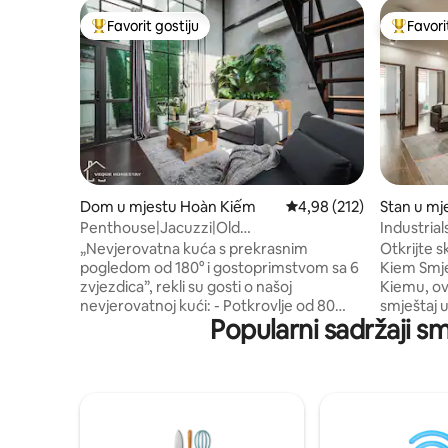
Favorit gostiju
Favori
Glavni favorit gostiju
Glavni fa
Dom u mjestu Hoàn Kiếm
Prosječna ocjena: 4,98 o
4,98 (212)
Stan u mj
Penthouse|Jacuzzi|Old
Industrial
Quarter|KitchenlNetflixTV
Quarter|Li
„Nevjerovatna kuća s prekrasnim
Otkrijte s
pogledom od 180° i gostoprimstvom sa 6
Kiem Smještena u maloj uličici u Hoan
zvjezdica”, rekli su gosti o našoj
Kiemu, ov
nevjerovatnoj kući: - Potkrovlje od 80
smještaj 
Popularni sadržaji sm
kvadratnih metara (krov - panoramski
od živahn
pogled) - Masažna kada s jacuzzijem -
jednosta
Besplatna mašina za pranje veša i sušilica
znamenit
- Potpuno opremljena kuhinja - Besplatan
ispunjenom
prostor za čuvanje prtljaga - Besplatna
Potpuno o
voda (u zajedničkom prostoru) - 15
Besplatna
minuta hoda do centra grada - 10 minuta
(PA) - 10 