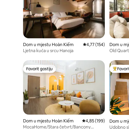
Dom u mjestu Hoàn Kiếm
Prosječna ocjena: 4,77 o
4,77 (154)
Dom u mj
Ljetna kuća u srcu Hanoja
Old Quarte
Netflix 3
Favorit gostiju
Favori
Favorit gostiju
Glavni fa
Dom u mjestu Hoàn Kiếm
Prosječna ocjena: 4,85 o
4,85 (199)
Dom u mj
MocaHome/Stara četvrt/Bancony
Udobno sk