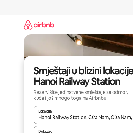
Pređi
na
sadržaj
Smještaji u blizini lokacije
Hanoi Railway Station
Rezervišite jedinstvene smještaje za odmor,
kuće i još mnogo toga na Airbnbu
Lokacija
Kad rezultati budu dostupni, krećite se gore i dolj
Dolazak