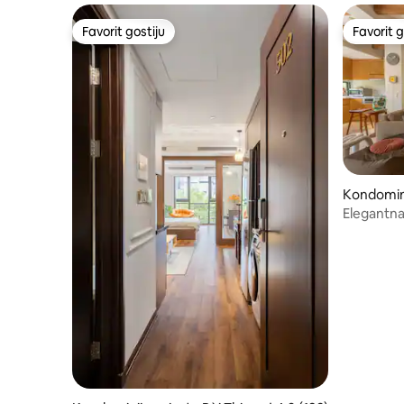
Favorit gostiju
Favorit g
Favorit gostiju
Favorit g
Kondomini
ếm
Elegantna
minimalis