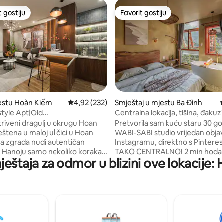
t gostiju
Favorit gostiju
vorit gostiju
Favorit gostiju
d 5, recenzija: 212
estu Hoàn Kiếm
Prosječna ocjena: 4,92 od 5, recenzija: 232
4,92 (232)
Smještaj u mjestu Ba Đình
style Apt|Old
Centralna lokacija, tišina, đakuzi
ft|QuiteIKit 5
projektor, stanica, PatchaHaus
kriveni dragulj u okrugu Hoan
Pretvorila sam kuću staru 30 go
WABI-SABI studio vrijedan obja
a zgrada nudi autentičan
Instagramu, direktno s Pinteres
u Hanoju samo nekoliko koraka
TAKO CENTRALNO! 2 min hoda
ještaja za odmor u blizini ove lokacije:
og centra grada. Uživajte u
St, Train St, Imperial Citadel it
vnom pristupu legendarnim
hotelskog kvaliteta s 5 zvjezdic
ostima u živahnom okruženju
za zamračivanje, Netflix, jacuzzi
 karakterom. - Pristup liftu -
ljubazni domaćini koji vas vode 
premljena kuhinja - NetflixTV -
korak vašeg boravka ili ostaju nev
 mašina za pranje i sušenje veša
ako želite, plus lokalni prijatelj za
minuta hoda do Stare četvrti - 3
život 💻CAT6 kabliranje za Wi-F