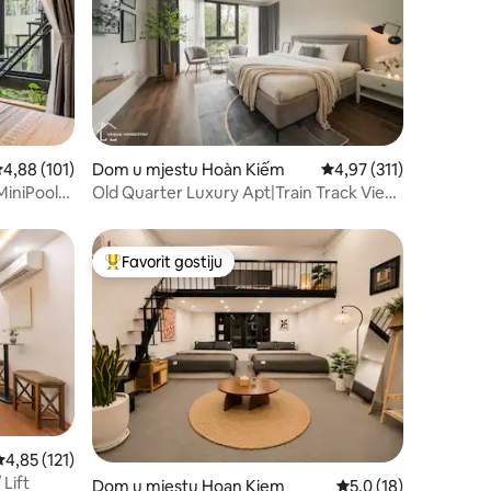
rosječna ocjena: 4,88 od 5, recenzija: 101
4,88 (101)
Dom u mjestu Hoàn Kiếm
Prosječna ocjena: 4,97 
4,97 (311)
iniPool-
Old Quarter Luxury Apt|Train Track View|
Lift 4
Favorit gostiju
Glavni favorit gostiju
rosječna ocjena: 4,85 od 5, recenzija: 121
4,85 (121)
 Lift
Dom u mjestu Hoan Kiem
Prosječna ocjena: 5,0
5,0 (18)