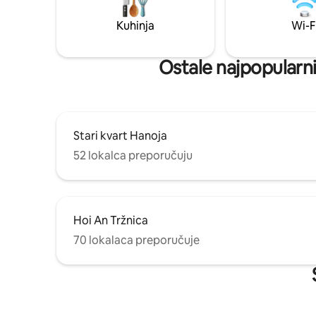
hoda do željezničke stanice i
minute ho
aerodromskog autobusa - Prilično
Hanoi - 2
Kuhinja
Wi-F
sigurno okruženje - Besplatna lista hrane
Restorani,
i preporuka za obilazak - Prevoz s
kartica za
aerodroma (uz naknadu) - Sim kartica za
Ostale najpopularni
prodaju
Stari kvart Hanoja
52 lokalca preporučuju
Hoi An Tržnica
70 lokalaca preporučuje