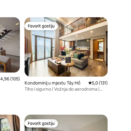
Favorit gostiju
Favorit gostiju
rosječna ocjena: 4,96 od 5, recenzija: 105
4,96 (105)
Kondominij u mjestu Tây Hồ
Prosječna ocjena: 5,0 
5,0 (131)
Tiho i sigurno | Vožnja do aerodroma |
Obilasci i usluge
Favorit gostiju
Favorit gostiju