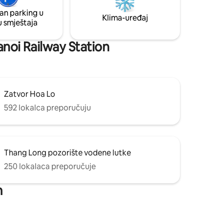
💕 naši
potrebno mjesto gdje se vaša duša zaista
an parking u
u SAMOM
može smiriti, slobodno nas posjetite. S
Klima-uređaj
u smještaja
ći
pažnjom i ljubaznošću
anoi Railway Station
Zatvor Hoa Lo
592 lokalca preporučuju
Thang Long pozorište vodene lutke
250 lokalaca preporučuje
m