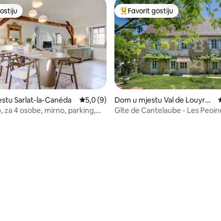
ostiju
Favorit gostiju
ostiju
Glavni favorit gostiju
 od 5, recenzija: 3
estu Sarlat-la-Canéda
Prosječna ocjena: 5,0 od 5, recenzija: 9
5,0 (9)
Dom u mjestu Val de Louyre
et Caudeau
, za 4 osobe, mirno, parking,
Gîte de Cantelaube - Les Peoin
srcu Sarlata