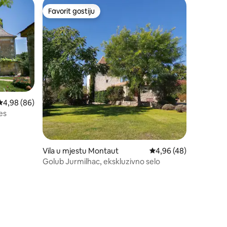
Favorit gostiju
Favorit gostiju
Prosječna ocjena: 4,98 od 5, recenzija: 86
4,98 (86)
es
Vila u mjestu Montaut
Prosječna ocjena: 4,96
4,96 (48)
Golub Jurmilhac, ekskluzivno selo