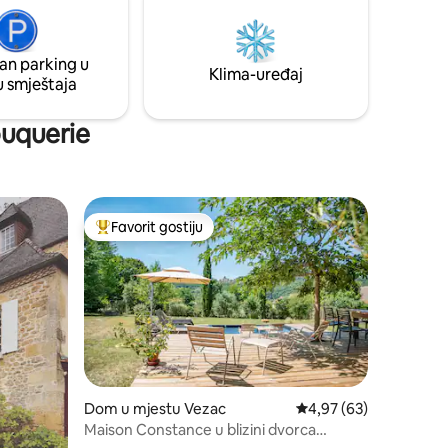
KREVETI NAPRAVLJENI PO DOLASKU
svoje
učnice,
an parking u
Klima-uređaj
u smještaja
bouquerie
Favorit gostiju
Glavni favorit gostiju
Dom u mjestu Vezac
Prosječna ocjena: 4,97
4,97 (63)
Maison Constance u blizini dvorca