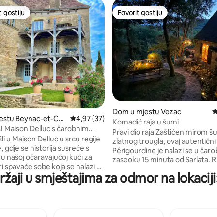
t gostiju
Favorit gostiju
vorit gostiju
Favorit gostiju
Dom u mjestu Vezac
P
estu Beynac-et-Caz
Prosječna ocjena: 4,97 od 5, recenzija: 37
4,97 (37)
Komadić raja u šumi
s! Maison Delluc s čarobnim
Pravi dio raja Zaštićen mirom šume u srcu
m
i u Maison Delluc u srcu regije
zlatnog trougla, ovaj autentični
 gdje se historija susreće s
Périgourdine je nalazi se u čarobnom
u našoj očaravajućoj kući za
zaseoku 15 minuta od Sarlata. Ri
i spavaće sobe koja se nalazi u
atipična, ova kuća je moje blago
ržaji u smještajima za odmor na lokacij
jekovnom francuskom selu
predivne mačke treba hraniti 
nac. Doživite našu
vašeg boravka. Veoma sam zah
nu kuću za odmor, pažljivo
domaćinima, ponekad donose 
ragulj iz 17. vijeka koji se nalazi
(ptice, poljske miševe)... 2 km o
ednog od najljepših sela
poznatog i raskošnog dvorca C