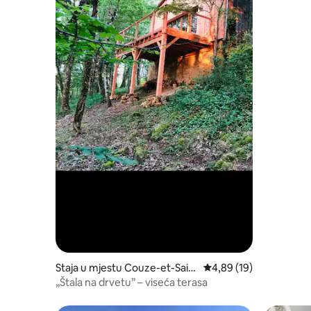
Staja u mjestu Couze-et-Sain
Prosječna ocjena: 4,89 
4,89 (19)
t-Front
„Štala na drvetu” – viseća terasa