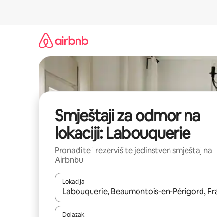
Pređi
na
sadržaj
Smještaji za odmor na
lokaciji: Labouquerie
Pronađite i rezervišite jedinstven smještaj na
Airbnbu
Lokacija
Kad rezultati budu dostupni, krećite se gore i dolj
Dolazak