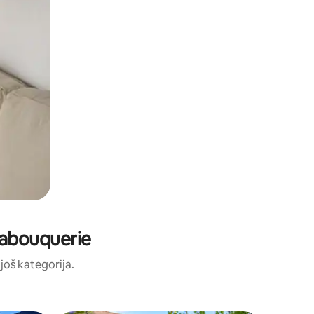
 Labouquerie
 još kategorija.