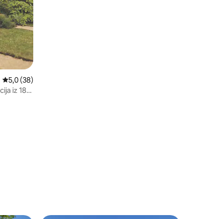
Marqueyssac
Prosječna ocjena: 5,0 od 5, recenzija: 38
5,0 (38)
ja iz 18.