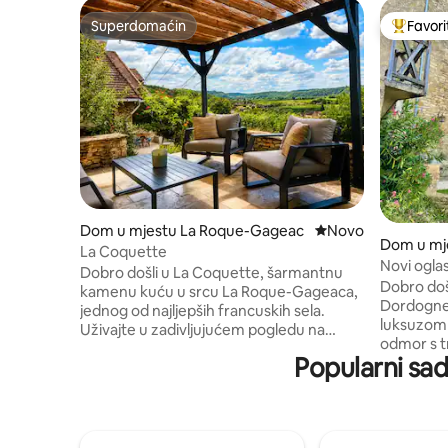
Superdomaćin
Favori
Superdomaćin
Glavni fa
Dom u mjestu La Roque-Gageac
Novi smještaj
Novo
Dom u mj
La Coquette
enac
Novi ogla
Dobro došli u La Coquette, šarmantnu
pogledo
Dobro došl
kamenu kuću u srcu La Roque-Gageaca,
Dordogne,
jednog od najljepših francuskih sela.
luksuzom 
Uživajte u zadivljujućem pogledu na
odmor s tr
dolinu Dordogne, obližnjim kafićima,
Popularni sad
srednjov
prodavnicama i šetnjama uz rijeku. Iz
Beynac-et-Caze
kuće gledajte balone na vrući zrak u zoru
novouređe
i uživajte u zalascima sunca u večernjim
obnovljen d
satima. Ovaj topli i privlačni dom spaja
u centru j
tradicionalni karakter s modernim