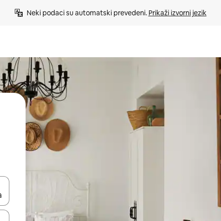
Neki podaci su automatski prevedeni. 
Prikaži izvorni jezik
e pomoću strelica ili ih pregledajte dodirom ili povlačenjem prsta.