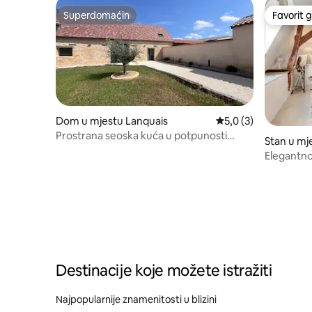
Superdomaćin
Favorit g
Superdomaćin
Favorit g
Dom u mjestu Lanquais
Prosječna ocjena: 5,0
5,0 (3)
Prostrana seoska kuća u potpunosti
Stan u mj
renovirana
Elegantno
terasa, u 
Destinacije koje možete istražiti
Najpopularnije znamenitosti u blizini