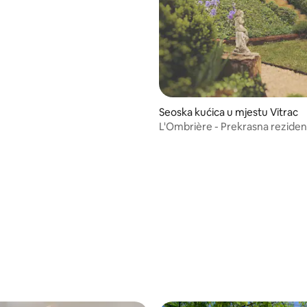
Seoska kućica u mjestu Vitrac
L'Ombrière - Prekrasna rezidenci
vijeka
od 5, recenzija: 19