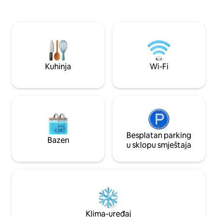
nevjerovatne tajn
za roštilj, natkrivene terase od 80 m²
Gite koji može pri
ispod kuće. Posteljina 8 €/krevet Peškiri
Nordijsko kupanje 
nisu osigurani
panoramskim pogledom.
uključen (vlakna) P
UKLJUČENA i kreve
Uključena su dva pe
Kuhinja
Wi-Fi
Besplatan parking
Bazen
u sklopu smještaja
Klima-uređaj