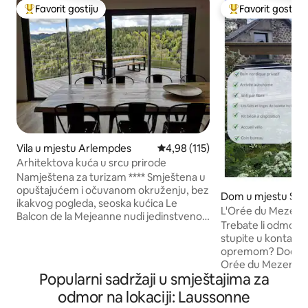
Favorit gostiju
Favorit gostiju
Glavni favorit gostiju
Glavni favorit gost
Vila u mjestu Arlempdes
Prosječna ocjena: 4,98 od 5, rece
4,98 (115)
Arhitektova kuća u srcu prirode
Namještena za turizam **** Smještena u
opuštajućem i očuvanom okruženju, bez
Dom u mjestu Sain
ikakvog pogleda, seoska kućica Le
L'Orée du Mezenc -
Balcon de la Mejeanne nudi jedinstveno
*Pogled*Wi-Fi
Trebate li odmor u
iskustvo koje kombinira veliku udobnost i
stupite u kontakt
prirodu. Smještaj površine 170m² nalazi
opremom? Dođite i
se na ograđenom parku površine 6000m
Orée du Mezenc, u
², koji se sastoji od nekoliko terasa,
Popularni sadržaji u smještajima za
s nordijskim kupat
panoramske terase s vrtnim
cijenu i privatno u prirodnoj atmosferi, za
odmor na lokaciji: Laussonne
namještajem, terena za petanque,
miran odmor u src
jacuzzija na drva, viseće mreže, prostora