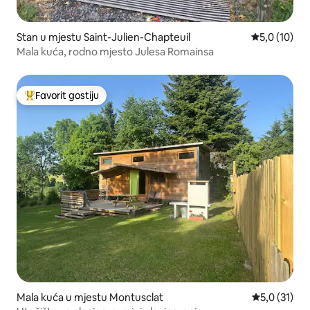
Stan u mjestu Saint-Julien-Chapteuil
Prosječna oc
5,0 (10)
Mala kuća, rodno mjesto Julesa Romainsa
Favorit gostiju
Glavni favorit gostiju
Mala kuća u mjestu Montusclat
Prosječna oc
5,0 (31)