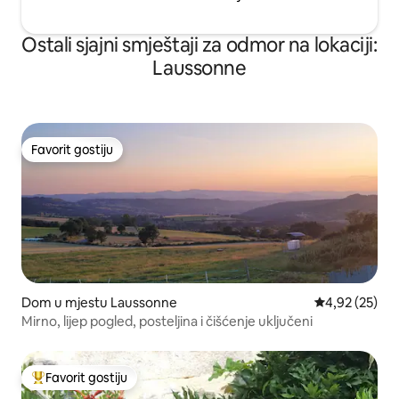
Ostali sjajni smještaji za odmor na lokaciji:
Laussonne
Favorit gostiju
Favorit gostiju
Dom u mjestu Laussonne
Prosječna ocje
4,92 (25)
Mirno, lijep pogled, posteljina i čišćenje uključeni
Favorit gostiju
Glavni favorit gostiju