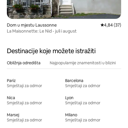
Dom u mjestu Laussonne
Prosječna ocje
4,84 (37)
La Maisonnette: Le Nid - juli i august
Destinacije koje možete istražiti
Obližnja odredišta
Najpopularnije znamenitosti u blizini
Pariz
Barcelona
Smještaji za odmor
Smještaji za odmor
Nica
Lyon
Smještaji za odmor
Smještaji za odmor
Marsej
Milano
Smještaji za odmor
Smještaji za odmor