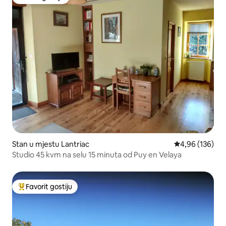
Favorit gostiju
Stan u mjestu Lantriac
Prosječna ocjen
4,96 (136)
Studio 45 kvm na selu 15 minuta od Puy en Velaya
Favorit gostiju
Glavni favorit gostiju