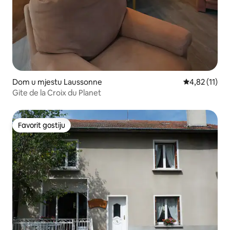
Dom u mjestu Laussonne
Prosječna ocj
4,82 (11)
Gite de la Croix du Planet
Favorit gostiju
Favorit gostiju