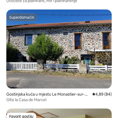
Utočište za planinare, mir i planinarenje
Superdomaćin
Superdomaćin
Gostinjska kuća u mjestu Le Monastier-sur-Ga
Prosječna ocje
4,89 (84)
zeille
Gîte la Casa de Marcel
Favorit gostiju