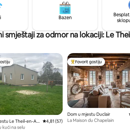
fudbal, košarkaška igraonica) i i
 roštilj, privatni parking,
(kućica na drvetu, tobogani, ljul
za ogrjev Imajte na umu
Besplat
ga seoska kućica, Kamena kuća,
i
Bazen
sklop
100 m
jni smještaji za odmor na lokaciji: Le Th
ostiju
Favorit gostiju
ostiju
Glavni favorit gostiju
Dom u mjestu Duclair
La Maison du Chapelain
d 5, recenzija: 100
stu Le Theil-en-Au
Prosječna ocjena: 4,81 od 5, recenzija: 57
4,81 (57)
u kući na selu