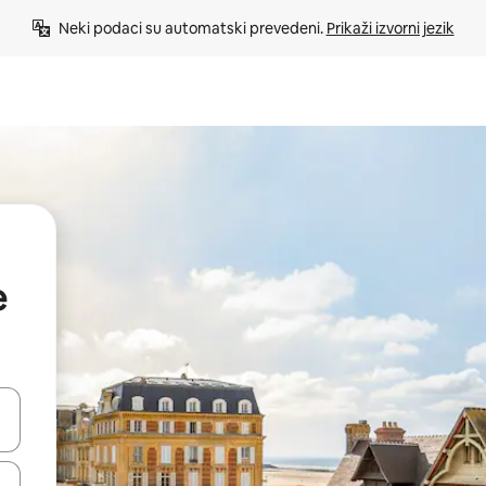
Neki podaci su automatski prevedeni. 
Prikaži izvorni jezik
e
e pomoću strelica ili ih pregledajte dodirom ili povlačenjem prsta.