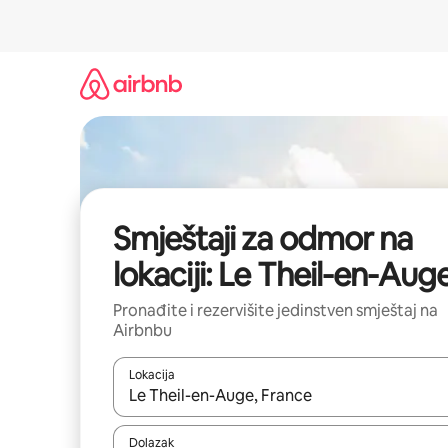
Pređi
na
sadržaj
Smještaji za odmor na
lokaciji: Le Theil-en-Aug
Pronađite i rezervišite jedinstven smještaj na
Airbnbu
Lokacija
Kad rezultati budu dostupni, krećite se gore i dolj
Dolazak