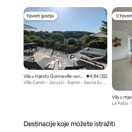
Favorit gostiju
Favori
Favorit gostiju
Glavni fa
Vila u mjestu Gonneville-sur-
Prosječna ocjena: 4,94 
4,94 (32)
Honfleur
Villa Canet - Jacuzzi - Kamin - Sauna Ev 10
P
Vila u mje
Le Patio ·
Honfleur
Destinacije koje možete istražiti