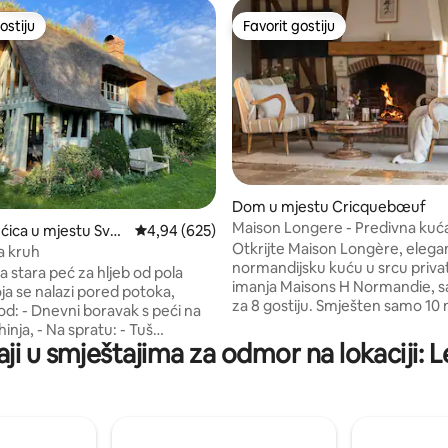
ostiju
Favorit gostiju
ostiju
Favorit gostiju
Dom u mjestu Cricquebœuf
Maison Longere - Predivna kuća 
d 5, recenzija: 401
ćica u mjestu Svet
Prosječna ocjena: 4,94 od 5, recenzija: 625
4,94 (625)
Deauvillea
Otkrijte Maison Longère, eleg
Ranson
a kruh
normandijsku kuću u srcu priv
 stara peć za hljeb od pola
imanja Maisons H Normandie, 
ja se nalazi pored potoka,
za 8 gostiju. Smješten samo 10
 od: - Dnevni boravak s peći na
Deauvillea, Trouvillea i Honfleur
smještaj s 4 spavaće sobe i 4 ku
aji u smještajima za odmor na lokaciji: 
 dostupan mlinskim ljestvama
spaja modernu udobnost s no
e fotografije), - Spavaća soba s
šarmom. Ima namještenu terasu
 160x200 s pogledom na potok,
vrt, kamin, potpuno opremljenu 
mlinarskim ljestvama
pristup grijanom bazenu (od apr
e fotografije), Spavaća soba i
septembra), igraonicu (stolni te
omuniciraju. Baštenski