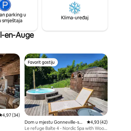
biti ostavljen pred vratima.
gralište
jačke).
an parking u
Klima-uređaj
u smještaja
eil-en-Auge
Favorit gostiju
Favorit gostiju
Prosječna ocjena: 4,97 od 5, recenzija: 34
4,97 (34)
Dom u mjestu Gonneville-sur
Prosječna ocjena: 4,93
4,93 (42)
-Honfleur
Le refuge Balte 4 - Nordic Spa with Wood