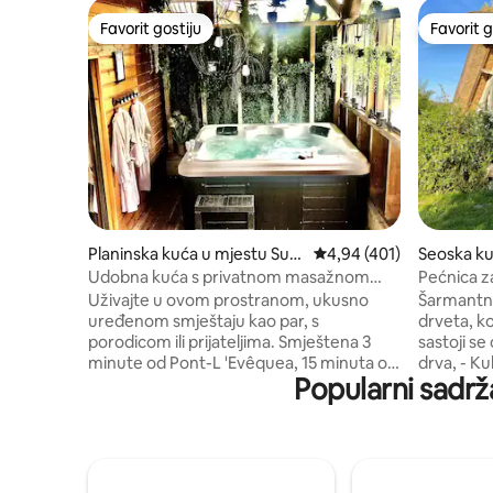
Favorit gostiju
Favorit g
Favorit gostiju
Favorit g
Planinska kuća u mjestu Surv
Prosječna ocjena: 4,94 o
4,94 (401)
Seoska ku
ille
i Vandril 
Udobna kuća s privatnom masažnom
Pećnica z
kadom, južna terasa
Uživajte u ovom prostranom, ukusno
Šarmantna
uređenom smještaju kao par, s
drveta, ko
porodicom ili prijateljima. Smještena 3
sastoji se
minute od Pont-L 'Evêquea, 15 minuta od
drva, - Kuhinja, - Na spratu: - Tuš
Popularni sadrž
Deauvillea, Trouvillea i Honfleura, ova
kabina/WC
svijetla seoska kućica nudi direktan i
(pogledajt
privatni pristup natkrivenom prostoru za
krevetom
opuštanje opremljenom jacuzzijem s
dostupna 
video projektorom. Smještena u mirnom
(pogledajt
području, seoska kućica vam nudi
kupatilo ne k