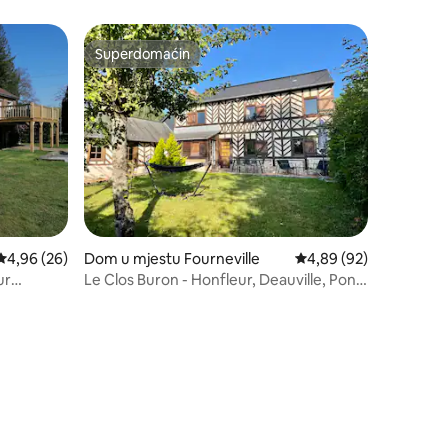
Fire
Superdomaćin
Superdomaćin
Prosječna ocjena: 4,96 od 5, recenzija: 26
4,96 (26)
Dom u mjestu Fourneville
Prosječna ocjena: 4,89
4,89 (92)
ur
Le Clos Buron - Honfleur, Deauville, Pont l
'Evêque