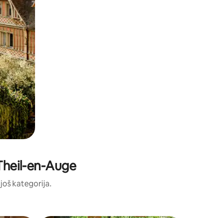
 Theil-en-Auge
 još kategorija.