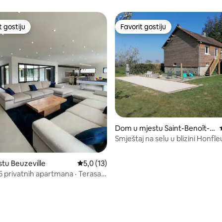
t gostiju
Favorit gostiju
vorit gostiju
Favorit gostiju
od 5, recenzija: 32
Dom u mjestu Saint-Benoît-
d'Hébertot
Smještaj na selu u blizini Honfle
Deauvillea
stu Beuzeville
Prosječna ocjena: 5,0 od 5, recenzija: 13
5,0 (13)
 5 privatnih apartmana · Terasa ·