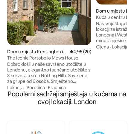
Dom u mjestu La
Kuća u centru Lon
London Eyea
Naš smještaj u Lon
lokaciji za istraži
Londona i West End
minuta pješice do 
privatni prostor 
Cijena
·
Lokacija
·
Č
Dom u mjestu Kensington i C
Prosječna ocjena: 4,95 od 5, rec
4,95 (20)
namještajem i krev
helsea
modernom dobro
The Iconic Portobello Mews House
kuhinjom, brzim i
Dobro došli u naše savršeno utočište u
televizijom i Son
Londonu, elegantno i sunčano utočište s
Savršen za velike g
3 kreveta u srcu Notting Hilla. Savršeno
smještaj je udalje
za grupe od 6 osoba. Smješteno
od stanica podzem
nedaleko od svjetski poznate ulice
Lokacija
·
Porodica
·
Praonica
autobusa i javnih b
Portobello Road. Dnevni prostor
Popularni sadržaji smještaja u kućama na
iznajmljivanje. La
otvorenog tipa je preplavljen prirodnim
ovoj lokaciji: London
Southbanka, Parl
svjetlom, nudeći predivan pogled na
Covent Gardena, T
slikoviti Dunworth Mews, scenu koja
galerije.
izgleda kao da je izvučena iz filmskog
seta. - 1 x super veliki bračni krevet - 2 x
bračni krevet (širok 180–200 cm) - Klima
uređaj u glavnoj spavaćoj sobi –