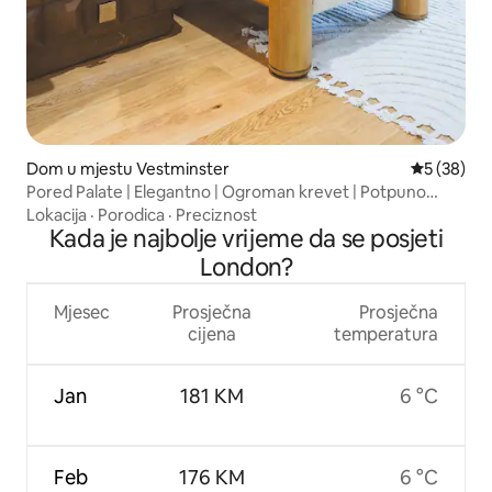
Dom u mjestu Vestminster
Prosječna o
5 (38)
Pored Palate | Elegantno | Ogroman krevet | Potpuno
opremljena kuhinja
Lokacija
·
Porodica
·
Preciznost
Kada je najbolje vrijeme da se posjeti
London?
Mjesec
Prosječna
Prosječna
cijena
temperatura
Jan
181 KM
6 °C
Feb
176 KM
6 °C