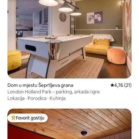
Dom u mjestu Šeprtljeva grana
Prosječna ocje
4,76 (21)
London Holland Park – parking, arkada i igre
Lokacija
·
Porodica
·
Kuhinja
Favorit gostiju
Glavni favorit gostiju