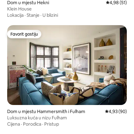
Dom u mjestu Hekni
Prosječna ocje
4,98 (51)
Klein House
Lokacija
·
Stanje
·
U blizini
Favorit gostiju
Favorit gostiju
Dom u mjestu Hammersmith i Fulham
Prosječna ocje
4,93 (90)
Luksuzna kuća u nizu Fulham
Cijena
·
Porodica
·
Pristup