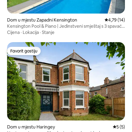
Dom u mjestu Zapadni Kensington
Prosječna ocje
4,79 (14)
Kensington Pool & Piano | Jedinstveni smještaj s 3 spavaće
sobe, klima-uređajem i vrtom
Cijena
·
Lokacija
·
Stanje
Favorit gostiju
Favorit gostiju
Dom u mjestu Haringey
Prosječna
5 (5)