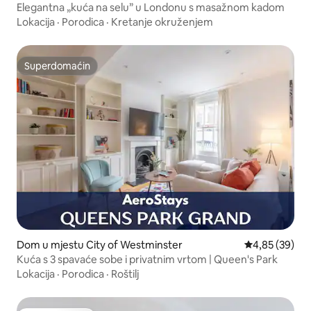
Elegantna „kuća na selu” u Londonu s masažnom kadom
Lokacija
·
Porodica
·
Kretanje okruženjem
Superdomaćin
Superdomaćin
Dom u mjestu City of Westminster
Prosječna ocje
4,85 (39)
Kuća s 3 spavaće sobe i privatnim vrtom | Queen's Park
Lokacija
·
Porodica
·
Roštilj