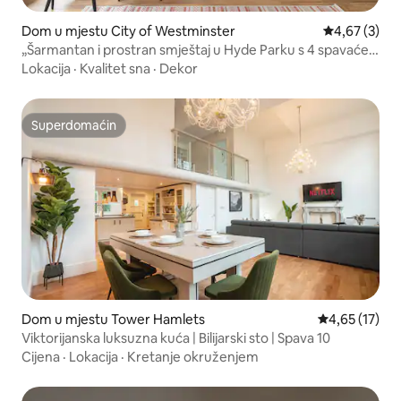
Dom u mjestu City of Westminster
Prosječna ocj
4,67 (3)
„Šarmantan i prostran smještaj u Hyde Parku s 4 spavaće
sobe i 5 kupatila”
Lokacija
·
Kvalitet sna
·
Dekor
Superdomaćin
Superdomaćin
Dom u mjestu Tower Hamlets
Prosječna ocje
4,65 (17)
Viktorijanska luksuzna kuća | Bilijarski sto | Spava 10
Cijena
·
Lokacija
·
Kretanje okruženjem