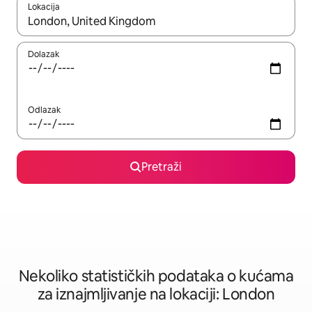
Lokacija
Kad rezultati budu dostupni, krećite se gore i dolje pomoću strel
Dolazak
Odlazak
Pretraži
Nekoliko statističkih podataka o kućama
za iznajmljivanje na lokaciji: London