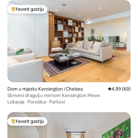
Favorit gostiju
Glavni favorit gostiju
Dom u mjestu Kensington i Chelsea
Prosječna ocje
4,99 (69)
Skriveni dragulj u mirnom Kensington Mews
Lokacija
·
Porodica
·
Parkovi
Favorit gostiju
Glavni favorit gostiju