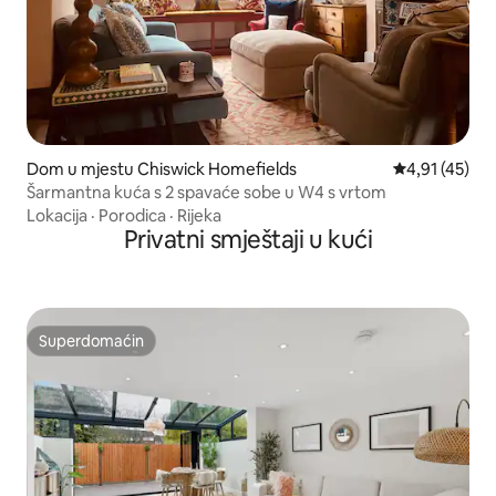
Dom u mjestu Chiswick Homefields
Prosječna ocje
4,91 (45)
Šarmantna kuća s 2 spavaće sobe u W4 s vrtom
Lokacija
·
Porodica
·
Rijeka
Privatni smještaji u kući
Superdomaćin
Superdomaćin