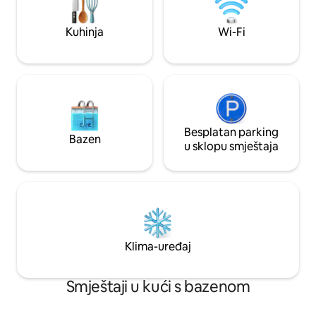
Kvalitetna posteljina - Osnovna oprema
u kupatilu - Odlične transportne veze -
Kuhinja
Wi-Fi
Opremljena kuhinja
Besplatan parking
Bazen
u sklopu smještaja
Klima-uređaj
Smještaji u kući s bazenom