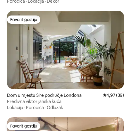
Regent
Porodica
·
Lokacija
·
Dekor
Favorit gostiju
Favorit gostiju
Dom u mjestu Šire područje Londona
Prosječna ocje
4,97 (39)
Predivna viktorijanska kuća
Lokacija
·
Porodica
·
Odlazak
Favorit gostiju
Favorit gostiju