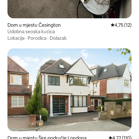
Dom u mjestu Česington
Prosječna ocj
4,75 (12)
Udobna seoska kućica
Lokacija
·
Porodica
·
Dolazak
Dom u mjestu Šire područje Londona
Prosječna ocje
4,72 (110)