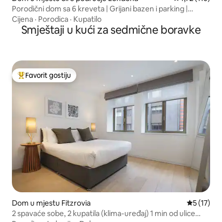
Porodični dom sa 6 kreveta | Grijani bazen i parking |
London
Cijena
·
Porodica
·
Kupatilo
Smještaji u kući za sedmične boravke
Favorit gostiju
Glavni favorit gostiju
Dom u mjestu Fitzrovia
Prosječna 
5 (17)
2 spavaće sobe, 2 kupatila (klima-uređaj) 1 min od ulice