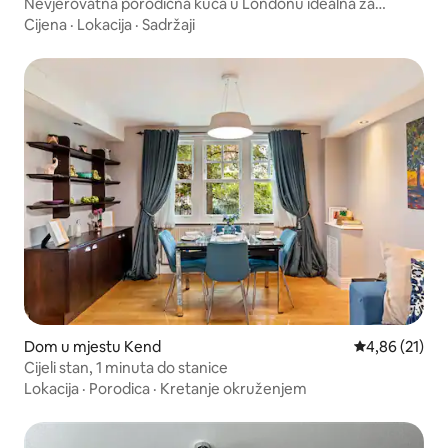
Nevjerovatna porodična kuća u Londonu idealna za
porodice
Cijena
·
Lokacija
·
Sadržaji
Dom u mjestu Kend
Prosječna ocje
4,86 (21)
Cijeli stan, 1 minuta do stanice
Lokacija
·
Porodica
·
Kretanje okruženjem