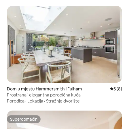
Dom u mjestu Hammersmith i Fulham
Prosječna 
5 (8)
Prostrana i elegantna porodična kuća
Porodica
·
Lokacija
·
Stražnje dvorište
Superdomaćin
Superdomaćin