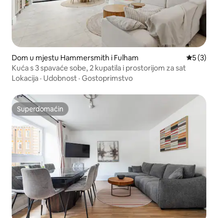
Dom u mjestu Hammersmith i Fulham
Prosječna
5 (3)
Kuća s 3 spavaće sobe, 2 kupatila i prostorijom za sat
Lokacija
·
Udobnost
·
Gostoprimstvo
Superdomaćin
Superdomaćin