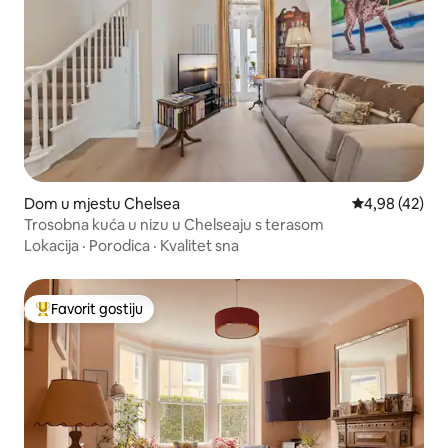
Dom u mjestu Chelsea
Prosječna ocje
4,98 (42)
Trosobna kuća u nizu u Chelseaju s terasom
Lokacija
·
Porodica
·
Kvalitet sna
Favorit gostiju
Glavni favorit gostiju