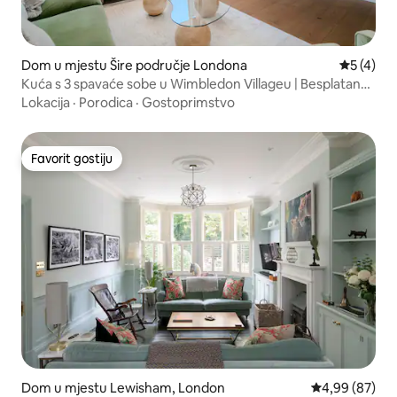
Dom u mjestu Šire područje Londona
Prosječna
5 (4)
Kuća s 3 spavaće sobe u Wimbledon Villageu | Besplatan
parking
Lokacija
·
Porodica
·
Gostoprimstvo
Favorit gostiju
Favorit gostiju
Dom u mjestu Lewisham, London
Prosječna ocje
4,99 (87)