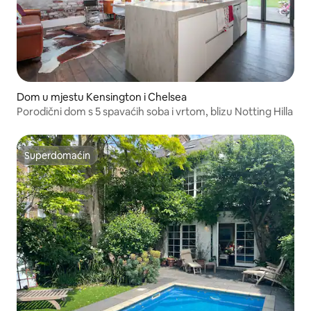
Dom u mjestu Kensington i Chelsea
Porodični dom s 5 spavaćih soba i vrtom, blizu Notting Hilla
Superdomaćin
Superdomaćin