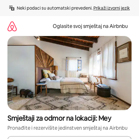
Pređi
Neki podaci su automatski prevedeni. 
Prikaži izvorni jezik
na
sadržaj
Oglasite svoj smještaj na Airbnbu
Smještaji za odmor na lokaciji: Mey
Pronađite i rezervišite jedinstven smještaj na Airbnbu