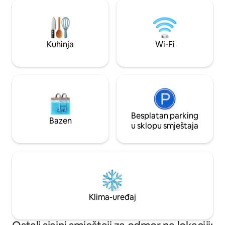
autoputevima A31 i A4, Univerzitetu
održavanje vode. 
Bridoux, bolnici Robert Schuman, CHU
sauna, s kamenje
Mercy i Technopoleu za 9 minuta.
izuzetne tempera
Centar grada Metza je udaljen 7 minuta.
Kuhinja
Wi-Fi
Besplatan parking
Bazen
u sklopu smještaja
Klima-uređaj