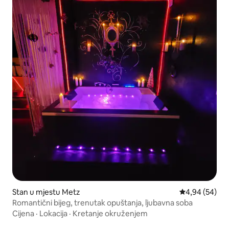
Stan u mjestu Metz
Prosječna ocje
4,94 (54)
Romantični bijeg, trenutak opuštanja, ljubavna soba
Cijena
·
Lokacija
·
Kretanje okruženjem