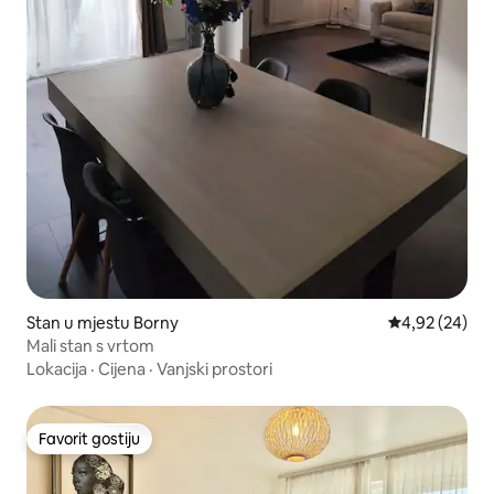
Stan u mjestu Borny
Prosječna ocje
4,92 (24)
Mali stan s vrtom
Lokacija
·
Cijena
·
Vanjski prostori
Favorit gostiju
Favorit gostiju