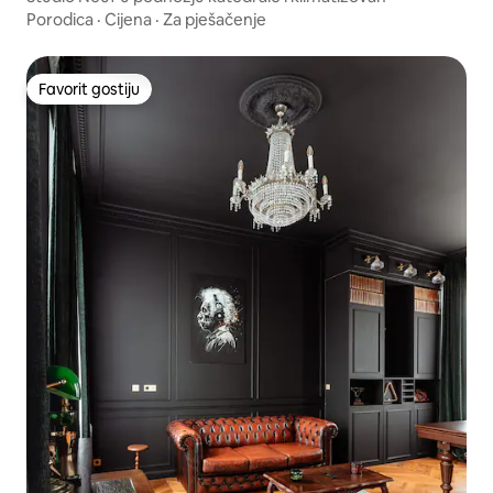
Porodica
·
Cijena
·
Za pješačenje
Favorit gostiju
Favorit gostiju