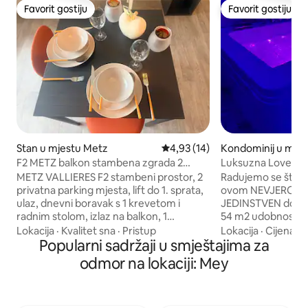
Favorit gostiju
Favorit gostiju
Favorit gostiju
Favorit gostiju
Stan u mjestu Metz
Prosječna ocjena: 4,93 od 5, rec
4,93 (14)
Kondominij u mje
F2 METZ balkon stambena zgrada 2
Luksuzna LoveRo
parking lift
kada, parna sauna
METZ VALLIERES F2 stambeni prostor, 2
Radujemo se što ć
privatna parking mjesta, lift do 1. sprata,
ovom NEVJEROVAT
ulaz, dnevni boravak s 1 krevetom i
JEDINSTVEN doživl
radnim stolom, izlaz na balkon, 1
54 m2 udobnosti i 
odvojena opremljena kuhinja, hodnik do
uključujući dva b
Lokacija
·
Kvalitet sna
·
Pristup
Lokacija
·
Cijena
·
U
1 spavaće sobe s 2 bračna kreveta, 1
Popularni sadržaji u smještajima za
jugu s nesmetani
kupatilo s prozorom i 1 odvojeni toalet.
2 balkona je pril
odmor na lokaciji: Mey
Dvostruko staklo, električna roletna.
invaliditetom) s p
Mirna lokacija, prodavnice na pješačkoj
Hidromasažna kada
udaljenosti, također opslužene
odabrana je iz higi
autobusom. U blizini je pristup
se izbjegle sve he