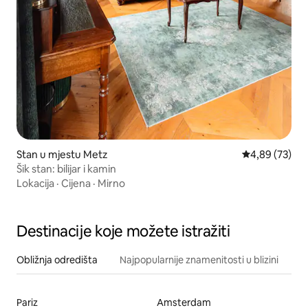
Stan u mjestu Metz
Prosječna ocje
4,89 (73)
Šik stan: bilijar i kamin
Lokacija
·
Cijena
·
Mirno
Destinacije koje možete istražiti
Obližnja odredišta
Najpopularnije znamenitosti u blizini
Pariz
Amsterdam