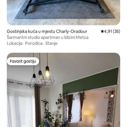
Gostinjska kuća u mjestu Charly-Oradour
Prosječna ocje
4,91 (35)
Šarmantni studio apartman u blizini Metza
Lokacija
·
Porodica
·
Stanje
Favorit gostiju
Favorit gostiju