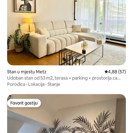
Stan u mjestu Metz
Prosječna ocje
4,88 (57)
Udoban stan od 53 m2, terasa + parking + prostorija za
bicikle
Porodica
·
Lokacija
·
Stanje
Favorit gostiju
Favorit gostiju