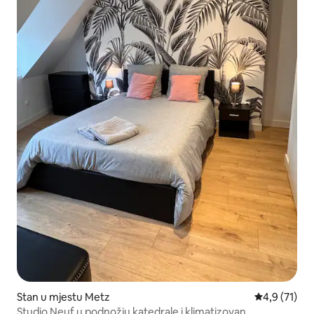
Stan u mjestu Metz
Prosječna oc
4,9 (71)
Studio Neuf u podnožju katedrale i klimatizovan