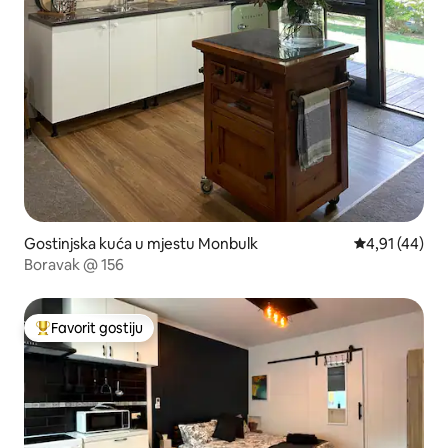
Gostinjska kuća u mjestu Monbulk
Prosječna ocje
4,91 (44)
Boravak @ 156
Favorit gostiju
Glavni favorit gostiju