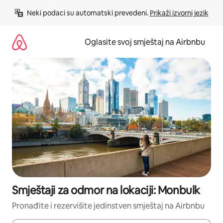
Pređi
Neki podaci su automatski prevedeni. 
Prikaži izvorni jezik
na
sadržaj
Oglasite svoj smještaj na Airbnbu
Smještaji za odmor na lokaciji: Monbulk
Pronađite i rezervišite jedinstven smještaj na Airbnbu