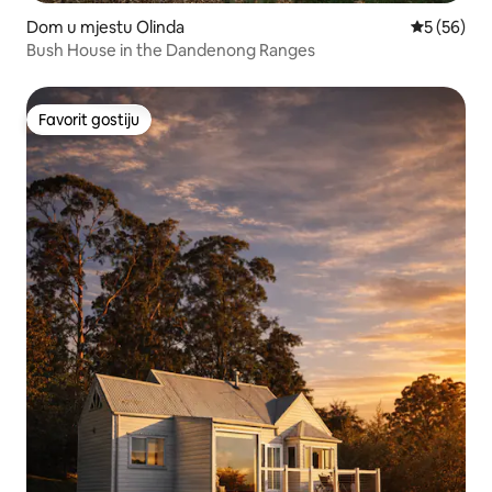
Dom u mjestu Olinda
Prosječna o
5 (56)
Bush House in the Dandenong Ranges
Favorit gostiju
Favorit gostiju