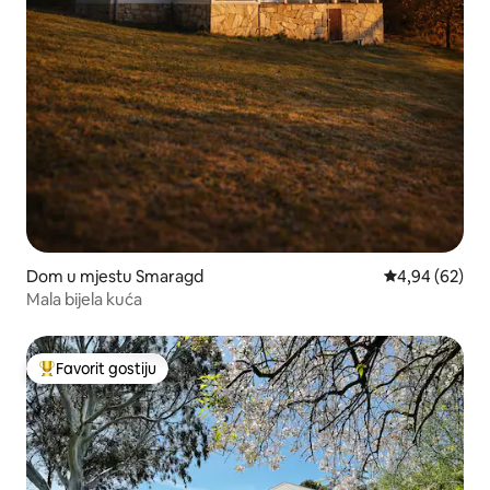
Dom u mjestu Smaragd
Prosječna ocje
4,94 (62)
Mala bijela kuća
Favorit gostiju
Glavni favorit gostiju