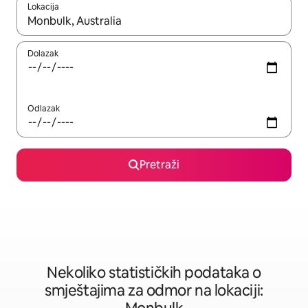
Lokacija
Kad rezultati budu dostupni, krećite se gore i dolje pomoću strel
Dolazak
Odlazak
Pretraži
Nekoliko statističkih podataka o
smještajima za odmor na lokaciji: