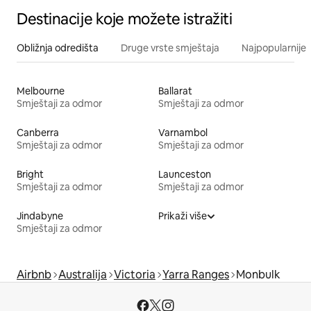
Destinacije koje možete istražiti
Obližnja odredišta
Druge vrste smještaja
Najpopularnije z
Melbourne
Ballarat
Smještaji za odmor
Smještaji za odmor
Canberra
Varnambol
Smještaji za odmor
Smještaji za odmor
Bright
Launceston
Smještaji za odmor
Smještaji za odmor
Jindabyne
Prikaži više
Smještaji za odmor
Airbnb
Australija
Victoria
Yarra Ranges
Monbulk