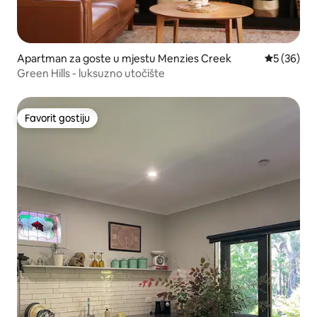
Apartman za goste u mjestu Menzies Creek
Prosječna o
5 (36)
Green Hills - luksuzno utočište
Favorit gostiju
Favorit gostiju