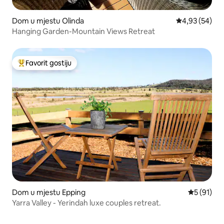
Dom u mjestu Olinda
Prosječna ocje
4,93 (54)
Hanging Garden-Mountain Views Retreat
Favorit gostiju
Glavni favorit gostiju
Dom u mjestu Epping
Prosječna 
5 (91)
Yarra Valley - Yerindah luxe couples retreat.