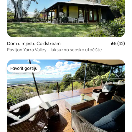
Dom u mjestu Coldstream
Prosječna o
5 (42)
Paviljon Yarra Valley – luksuzno seosko utočište
Favorit gostiju
Favorit gostiju