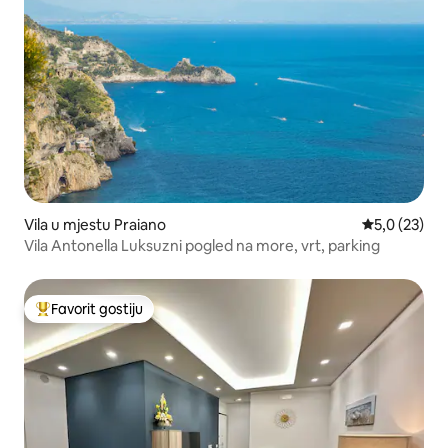
Vila u mjestu Praiano
Prosječna ocj
5,0 (23)
Vila Antonella Luksuzni pogled na more, vrt, parking
Favorit gostiju
Glavni favorit gostiju