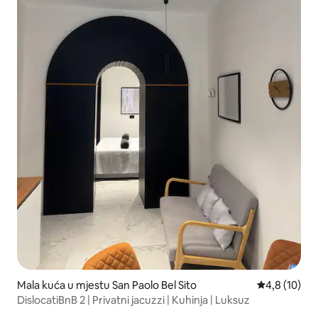
Mala kuća u mjestu San Paolo Bel Sito
Prosječna ocj
4,8 (10)
DislocatiBnB 2 | Privatni jacuzzi | Kuhinja | Luksuz