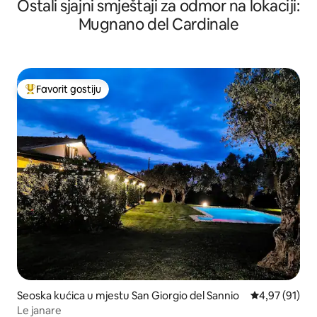
Ostali sjajni smještaji za odmor na lokaciji:
Mugnano del Cardinale
Favorit gostiju
Glavni favorit gostiju
Seoska kućica u mjestu San Giorgio del Sannio
Prosječna ocje
4,97 (91)
Le janare