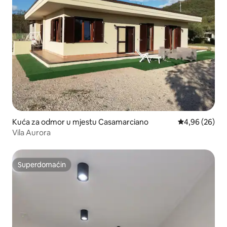
Kuća za odmor u mjestu Casamarciano
Prosječna ocje
4,96 (26)
Vila Aurora
Superdomaćin
Superdomaćin