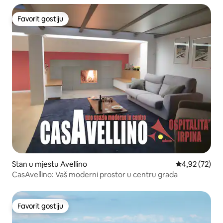
Favorit gostiju
Favorit gostiju
Stan u mjestu Avellino
Prosječna ocje
4,92 (72)
CasAvellino: Vaš moderni prostor u centru grada
Favorit gostiju
Favorit gostiju