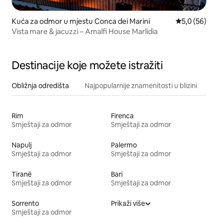
Kuća za odmor u mjestu Conca dei Marini
Prosječna ocj
5,0 (56)
Vista mare & jacuzzi – Amalfi House Marlidia
Destinacije koje možete istražiti
Obližnja odredišta
Najpopularnije znamenitosti u blizini
Rim
Firenca
Smještaji za odmor
Smještaji za odmor
Napulj
Palermo
Smještaji za odmor
Smještaji za odmor
Tiranë
Bari
Smještaji za odmor
Smještaji za odmor
Sorrento
Prikaži više
Smještaji za odmor