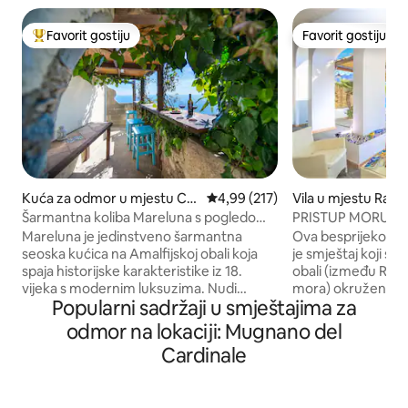
Favorit gostiju
Favorit gostiju
Glavni favorit gostiju
Favorit gostiju
Kuća za odmor u mjestu Co
Prosječna ocjena: 4,99 od 5, rece
4,99 (217)
Vila u mjestu Ravel
nca dei Marini
Šarmantna koliba Mareluna s pogledom
PRISTUP MORU, ☀
na Capri
☀️ RAVELLO UZ M
Mareluna je jedinstveno šarmantna
Ova besprijekorna
seoska kućica na Amalfijskoj obali koja
je smještaj koji se 
spaja historijske karakteristike iz 18.
obali (između Rave
vijeka s modernim luksuzima. Nudi
mora) okružena vr
Popularni sadržaji u smještajima za
zadivljujući panoramski pogled na more i
narandži, s prostr
elegantne interijere s detaljima kao što
direktnim pristupom moru.
odmor na lokaciji: Mugnano del
su grede od kestena, tradicionalne
3 gosta. Parking 
Cardinale
pločice i moderne sadržaje kao što su
naknadu. U cijenu smještaja je uključeno:
klima uređaj i pametni TV. Jedinstveni
struja; posteljina; p
detalji poput renoviranih kupatila s
uređaj. Tim ★ za čišćenje je obučen za