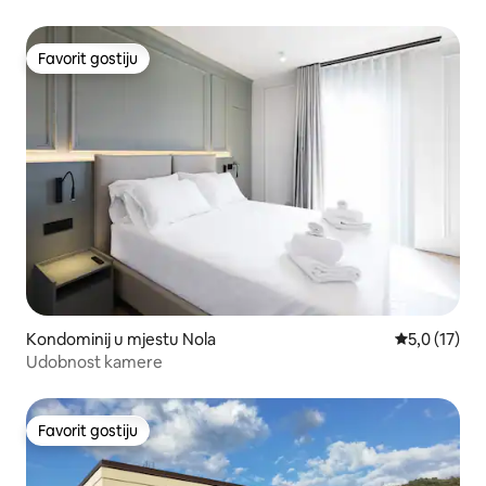
Favorit gostiju
Favorit gostiju
Kondominij u mjestu Nola
Prosječna oc
5,0 (17)
Udobnost kamere
Favorit gostiju
Favorit gostiju