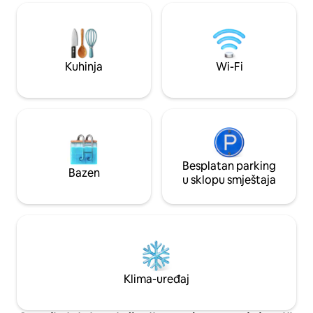
izloženim kamenom i umivaonikom
dezinfekciju i sanit
starim 200 godina daju karakter. Objekat
Udaljenosti: Ravello (3 km) Amalfi
također ima terasu i terasu, što je
(1,5 km) Atrani (1 
idealno za uživanje u prekrasnom
Minori (2,5 km) Os
obalnom krajoliku i restoranima na
Kuhinja
Wi-Fi
otvorenom
Besplatan parking
Bazen
u sklopu smještaja
Klima-uređaj