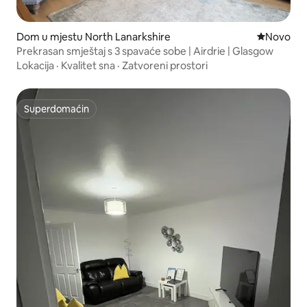
Dom u mjestu North Lanarkshire
Novi smješ
Novo
Prekrasan smještaj s 3 spavaće sobe | Airdrie | Glasgow
Lokacija
·
Kvalitet sna
·
Zatvoreni prostori
Superdomaćin
Superdomaćin