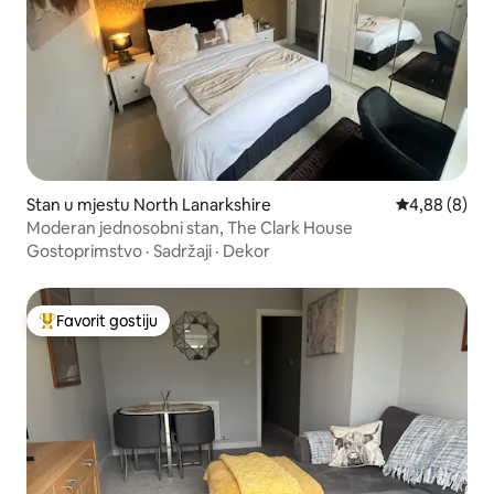
Stan u mjestu North Lanarkshire
Prosječna ocj
4,88 (8)
Moderan jednosobni stan, The Clark House
Gostoprimstvo
·
Sadržaji
·
Dekor
Favorit gostiju
Glavni favorit gostiju