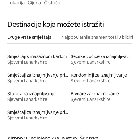
besplatan parking
Lokacija
·
Cijena
·
Čistoća
Destinacije koje možete istražiti
Druge vrste smještaja
Najpopularnije znamenitosti u blizini
Smještaji s masažnom kadom
Seoske kućice za iznajmljivanje
Sjeverni Lanarkshire
Sjeverni Lanarkshire
Smještaji za iznajmljivanje prikladni za kućne ljubimce
Kondominiji za iznajmljivanje
Sjeverni Lanarkshire
Sjeverni Lanarkshire
Stanovi za iznajmljivanje
Brvnare za iznajmljivanje
Sjeverni Lanarkshire
Sjeverni Lanarkshire
Smještaji za iznajmljivanje prikladni za porodice
Sjeverni Lanarkshire
Airbnb
Ujedinjeno Kraljevstvo
Škotska