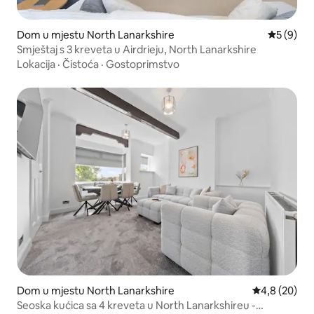
Dom u mjestu North Lanarkshire
Prosječna 
5 (9)
Smještaj s 3 kreveta u Airdrieju, North Lanarkshire
Lokacija
·
Čistoća
·
Gostoprimstvo
Dom u mjestu North Lanarkshire
Prosječna ocj
4,8 (20)
Seoska kućica sa 4 kreveta u North Lanarkshireu -