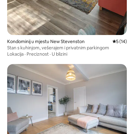
Kondominij u mjestu New Stevenston
Prosječna 
5 (14)
Stan s kuhinjom, vešerajem i privatnim parkingom
Lokacija
·
Preciznost
·
U blizini