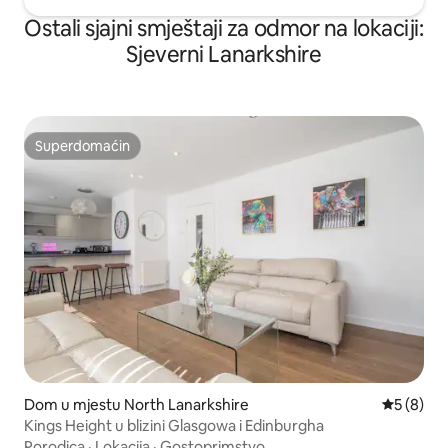
Ostali sjajni smještaji za odmor na lokaciji:
Sjeverni Lanarkshire
Superdomaćin
Superdomaćin
Dom u mjestu North Lanarkshire
Prosječna 
5 (8)
Kings Height u blizini Glasgowa i Edinburgha
Porodica
·
Lokacija
·
Gostoprimstvo