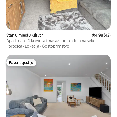
Stan u mjestu Kilsyth
Prosječna ocje
4,98 (42)
Apartman s 2 kreveta i masažnom kadom na selu
Porodica
·
Lokacija
·
Gostoprimstvo
Favorit gostiju
Favorit gostiju