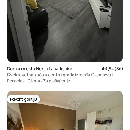
Dom u mjestu North Lanarkshire
Prosječna ocje
4,94 (86)
Dvokrevetna kuća u centru grada između Glasgowa i
Edinburgha
Porodica
·
Cijena
·
Za pješačenje
Favorit gostiju
Favorit gostiju