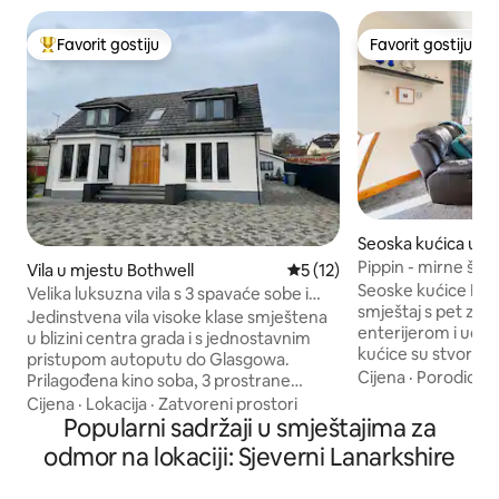
Favorit gostiju
Favorit gostiju
Glavni favorit gostiju
Favorit gostiju
Seoska kućica u mj
ie
Pippin - mirne ško
Vila u mjestu Bothwell
Prosječna ocjena: 5 od 5, rec
5 (12)
masažna kada
Seoske kućice Elai
Velika luksuzna vila s 3 spavaće sobe i
smještaj s pet zv
sobom za kino
Jedinstvena vila visoke klase smještena
enterijerom i udobnošću. 
u blizini centra grada i s jednostavnim
kućice su stvore
pristupom autoputu do Glasgowa.
se opustite i odmo
Cijena
·
Porodica
·
Prilagođena kino soba, 3 prostrane
svakodnevnog živo
spavaće sobe (sve s velikim bračnim
Cijena
·
Lokacija
·
Zatvoreni prostori
našim tradicional
krevetom, jedna s privatnim kupatilom) i
Popularni sadržaji u smještajima za
kućicama koje dati
elegantni dnevni boravak s 85-inčnim
odmor na lokaciji: Sjeverni Lanarkshire
bivših rudarskih se
TV-om i ugrađenim kaminom. Otvorena
sada renovirane, 
kuhinja s dvokrilnim vratima koja vode do