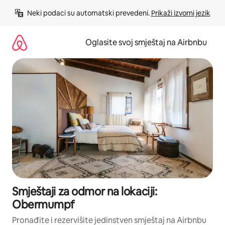
Pređi
Neki podaci su automatski prevedeni. 
Prikaži izvorni jezik
na
sadržaj
Oglasite svoj smještaj na Airbnbu
Smještaji za odmor na lokaciji:
Obermumpf
Pronađite i rezervišite jedinstven smještaj na Airbnbu