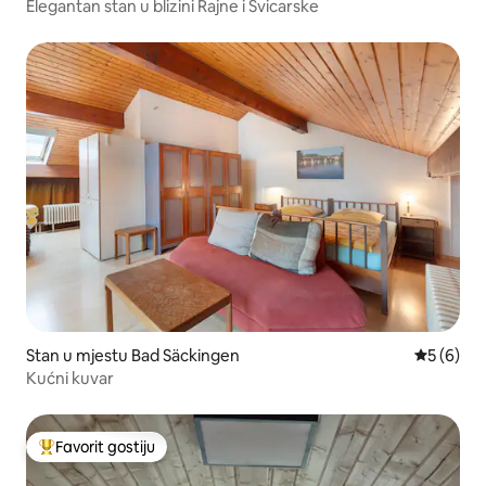
Elegantan stan u blizini Rajne i Švicarske
Stan u mjestu Bad Säckingen
Prosječna 
5 (6)
Kućni kuvar
Favorit gostiju
Glavni favorit gostiju