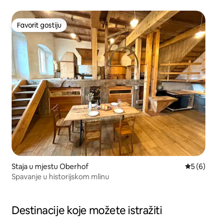
Favorit gostiju
Favorit gostiju
Staja u mjestu Oberhof
Prosječna 
5 (6)
Spavanje u historijskom mlinu
Destinacije koje možete istražiti