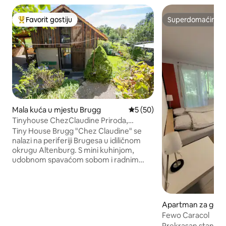
Favorit gostiju
Superdomaćin
Glavni favorit gostiju
Superdomaćin
Mala kuća u mjestu Brugg
Prosječna ocjena: 5 od 5, rec
5 (50)
Tinyhouse ChezClaudine Priroda,
Relaksacija, Vrt, Aare
Tiny House Brugg "Chez Claudine" se
nalazi na periferiji Brugesa u idiličnom
okrugu Altenburg. S mini kuhinjom,
udobnom spavaćom sobom i radnim
prostorom u galeriji s pogledom,
sjedećom garniturom u romantičnom
vrtu, besplatnim parkingom i Wi-Fi
mrežom. Oaza za opuštanje ili rad, dobra
Apartman za gost
baza za istraživanje, razgledanje i vožnju
Bad Säckingen
Fewo Caracol
biciklom. Brugg se idealno nalazi između
Prekrasan stan od 30 m² u mi