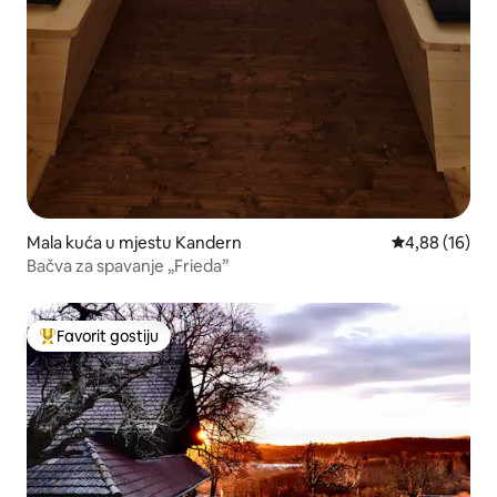
Mala kuća u mjestu Kandern
Prosječna ocje
4,88 (16)
Bačva za spavanje „Frieda”
Favorit gostiju
Glavni favorit gostiju