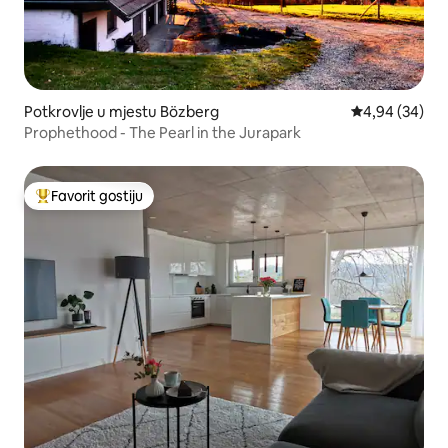
Potkrovlje u mjestu Bözberg
Prosječna ocje
4,94 (34)
Prophethood - The Pearl in the Jurapark
Favorit gostiju
Glavni favorit gostiju