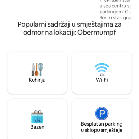
Basel, Bern i Cirih. Za 3 minute
u spa centru s ju
(automobil), 7 min (bicikl) ili 20 minuta
parkingom. Cityb
hoda nalazite se u centru ili na
3min i stari grad 1
željezničkoj stanici. Životinje nisu
Popularni sadržaji u smještajima za
minuta vozom do Ba
dozvoljene.
boravišnu taksu s 
odmor na lokaciji: Obermumpf
znači da besplatn
autobusom i vozom
mirnom području u 
šume/pješačkih staza. Cityb
Spa/hotsprings 3m
10min pješice. Kart
uključena! Besplatno istražite
Blackforest vozo
Kuhinja
Wi-Fi
Besplatan parking
Bazen
u sklopu smještaja