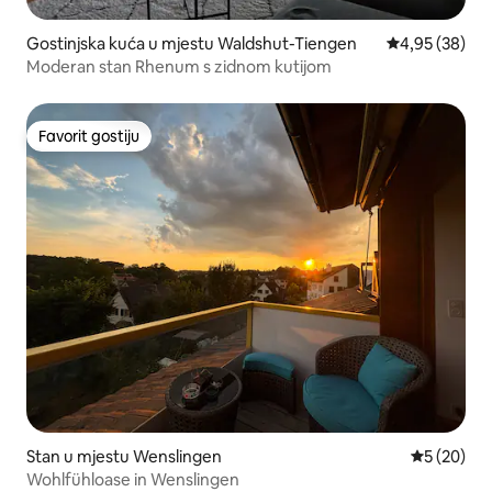
Gostinjska kuća u mjestu Waldshut-Tiengen
Prosječna ocje
4,95 (38)
Moderan stan Rhenum s zidnom kutijom
Favorit gostiju
Favorit gostiju
Stan u mjestu Wenslingen
Prosječna o
5 (20)
Wohlfühloase in Wenslingen