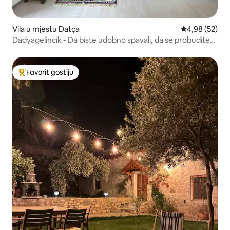
Vila u mjestu Datça
Prosječna ocje
4,98 (52)
Dadyagelincik - Da biste udobno spavali, da se probudite
sretni.
Favorit gostiju
Glavni favorit gostiju