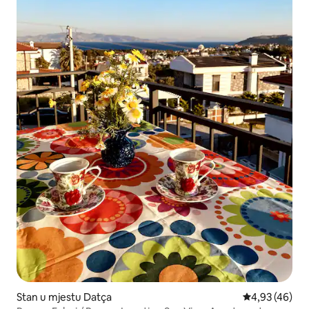
Stan u mjestu Datça
Prosječna ocje
4,93 (46)