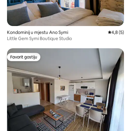
Kondominij u mjestu Ano Symi
Prosječna oc
4,8 (5)
Little Gem Symi Boutique Studio
Favorit gostiju
Favorit gostiju