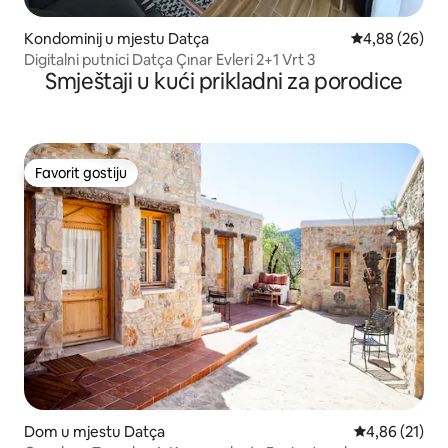
Kondominij u mjestu Datça
Prosječna ocje
4,88 (26)
Digitalni putnici Datça Çınar Evleri 2+1 Vrt 3
Smještaji u kući prikladni za porodice
Favorit gostiju
Favorit gostiju
Dom u mjestu Datça
Prosječna ocje
4,86 (21)