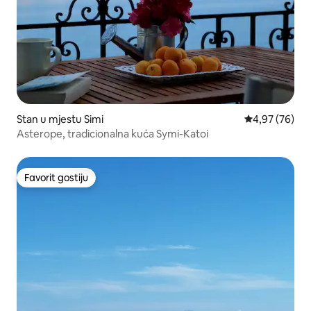
Stan u mjestu Simi
Prosječna ocje
4,97 (76)
Asterope, tradicionalna kuća Symi-Katoi
Favorit gostiju
Favorit gostiju