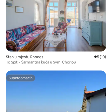
Stan u mjestu Rhodes
Prosječna 
5 (10)
To Spiti - Šarmantna kuća u Symi Choriou
Superdomaćin
Superdomaćin