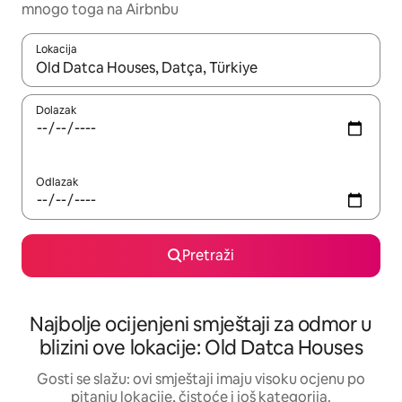
mnogo toga na Airbnbu
Lokacija
Kad rezultati budu dostupni, krećite se gore i dolje pomoću strel
Dolazak
Odlazak
Pretraži
Najbolje ocijenjeni smještaji za odmor u
blizini ove lokacije: Old Datca Houses
Gosti se slažu: ovi smještaji imaju visoku ocjenu po
pitanju lokacije, čistoće i još kategorija.