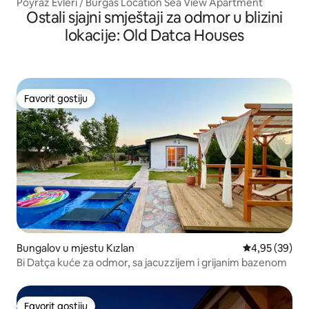
Poyraz Evleri / Burgas Location Sea View Apartment
Ostali sjajni smještaji za odmor u blizini
lokacije: Old Datca Houses
Favorit gostiju
Favorit gostiju
Bungalov u mjestu Kızlan
Prosječna ocje
4,95 (39)
Bi Datça kuće za odmor, sa jacuzzijem i grijanim bazenom
Favorit gostiju