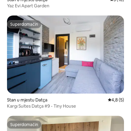
Yaz Evi Apart Garden
Superdomaćin
Superdomaćin
Stan u mjestu Datça
Prosječna oc
4,8 (5)
Kargı Suites Datça #9 - Tiny House
Superdomaćin
Superdomaćin