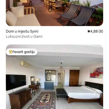
Dom u mjestu Symi
Prosječna ocj
4,88 (8)
Luksuzni život u Gami
Favorit gostiju
Glavni favorit gostiju