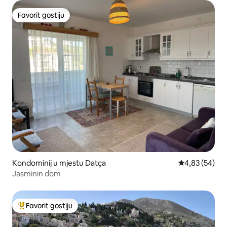
Favorit gostiju
Favorit gostiju
Kondominij u mjestu Datça
Prosječna ocje
4,83 (54)
Jasminin dom
Favorit gostiju
Glavni favorit gostiju