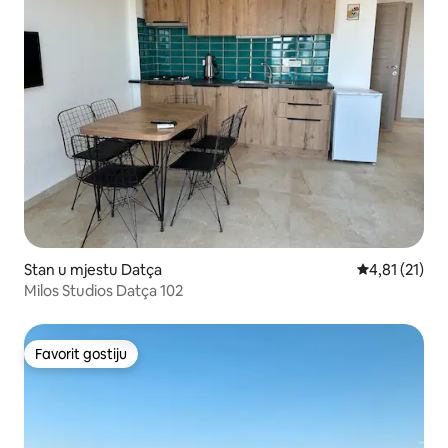
Stan u mjestu Datça
Prosječna ocj
4,81 (21)
Milos Studios Datça 102
Favorit gostiju
Favorit gostiju