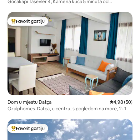
Gocakapı Taşevler 4; Kamena kuća 5 minuta od
Palamutbüküa
Favorit gostiju
Glavni favorit gostiju
Dom u mjestu Datça
Prosječna ocje
4,98 (50)
Ozalphomes-Datça, u centru, s pogledom na more, 2+1
kuća.
Favorit gostiju
Glavni favorit gostiju