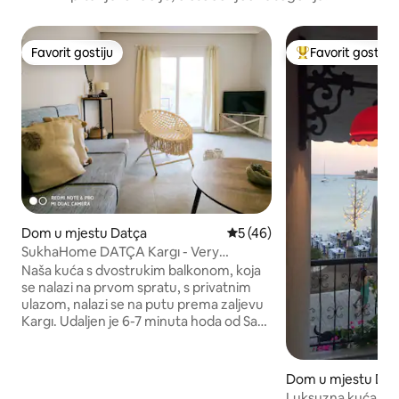
Favorit gostiju
Favorit gostiju
Favorit gostiju
Glavni favorit gost
Dom u mjestu Datça
Prosječna ocjena: 5 od 5, rec
5 (46)
SukhaHome DATÇA Kargı - Very
Pleasant 1+1 Holiday Home 6
Naša kuća s dvostrukim balkonom, koja
se nalazi na prvom spratu, s privatnim
ulazom, nalazi se na putu prema zaljevu
Kargı. Udaljen je 6-7 minuta hoda od Saklı
zaljeva i Mandalya zaljeva, a 1-2 minuta
vožnje od Kargı zaljeva. Osim što se do
centra Datče može stići za 2 minute
Dom u mjestu Dat
vožnje, moguće je i koristiti lokalni javni
Luksuzna kuća na 