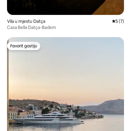
Vila u mjestu Datça
Prosječna
5 (7)
Casa Bella Datça-Badem
Favorit gostiju
Favorit gostiju