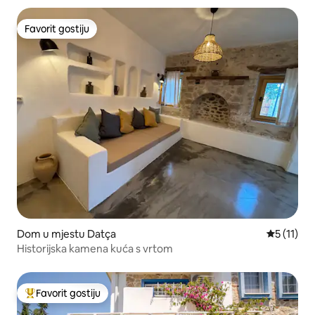
Favorit gostiju
Favorit gostiju
Dom u mjestu Datça
Prosječna 
5 (11)
Historijska kamena kuća s vrtom
Favorit gostiju
Glavni favorit gostiju