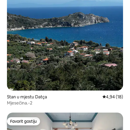
Stan u mjestu Datça
Prosječna ocje
4,94 (18)
Mjesečina.-2
Favorit gostiju
Favorit gostiju