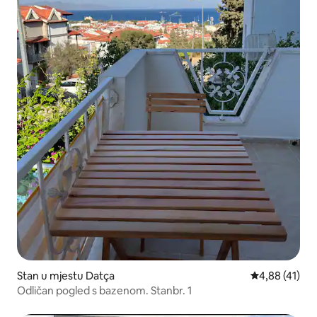
Stan u mjestu Datça
Prosječna ocje
4,88 (41)
Odličan pogled s bazenom. Stanbr. 1