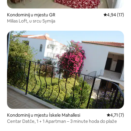
Kondominij u mjestu GR
Prosječna ocje
4,94 (17)
Milias Loft, u srcu Symija
Kondominij u mjestu İskele Mahallesi
Prosječna oc
4,71 (7)
Centar Datče, 1 + 1 Apartman – 3 minute hoda do plaže