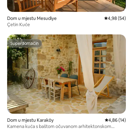
Dom u mjestu Mesudiye
Prosječna ocje
4,98 (54)
Çetin Kuće
Superdomaćin
Superdomaćin
Dom u mjestu Karaköy
Prosječna ocje
4,86 (14)
Kamena kuća s baštom očuvanom arhitektonskom
teksturom u Datçi