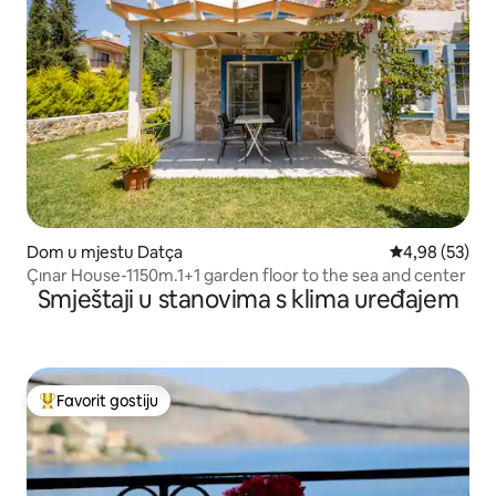
Dom u mjestu Datça
Prosječna ocje
4,98 (53)
Çınar House-1150m.1+1 garden floor to the sea and center
Smještaji u stanovima s klima uređajem
Favorit gostiju
Glavni favorit gostiju