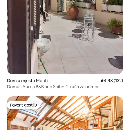
Dom u mjestu Monti
Prosječna ocjen
4,98 (132)
Domus Aurea B&B and Suites 2 kuća za odmor
Favorit gostiju
Favorit gostiju