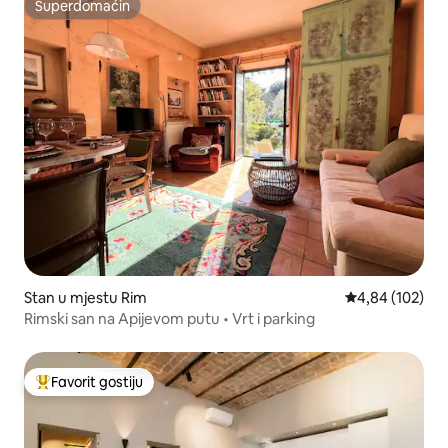
Superdomaćin
Superdomaćin
Stan u mjestu Rim
Prosječna ocjen
4,84 (102)
Rimski san na Apijevom putu • Vrt i parking
Favorit gostiju
Glavni favorit gostiju