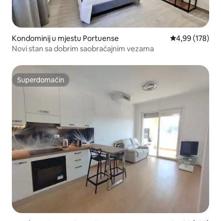
Kondominij u mjestu Portuense
Prosječna ocjen
4,99 (178)
Novi stan sa dobrim saobraćajnim vezama
Superdomaćin
Superdomaćin