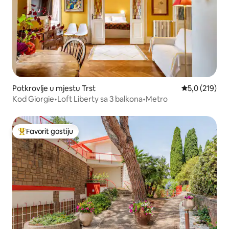
Potkrovlje u mjestu Trst
Prosječna ocje
5,0 (219)
Kod Giorgie•Loft Liberty sa 3 balkona•Metro
Favorit gostiju
Glavni favorit gostiju