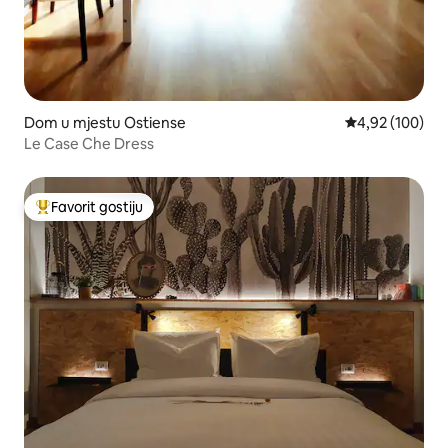
Dom u mjestu Ostiense
Prosječna ocjen
4,92 (100)
Le Case Che Dress
Favorit gostiju
Glavni favorit gostiju