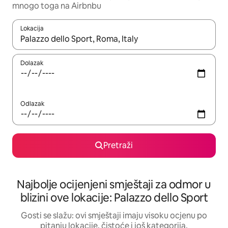
mnogo toga na Airbnbu
Lokacija
Kad rezultati budu dostupni, krećite se gore i dolje pomoću strel
Dolazak
Odlazak
Pretraži
Najbolje ocijenjeni smještaji za odmor u
blizini ove lokacije: Palazzo dello Sport
Gosti se slažu: ovi smještaji imaju visoku ocjenu po
pitanju lokacije, čistoće i još kategorija.