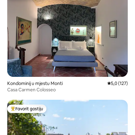
Kondominij u mjestu Monti
Prosječna ocje
5,0 (127)
Casa Carmen Colosseo
Favorit gostiju
Glavni favorit gostiju