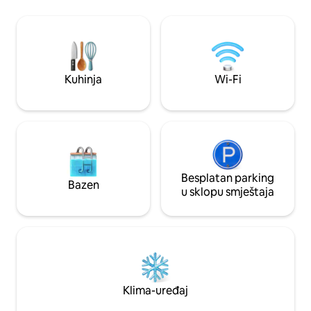
na velikom TV-u. 
koja prodire kroz panoramske prozore,
izuzetno brz Wi-Fi 
pijuckajte kafu na svojoj privatnoj terasi i
Možete uživati u 
izađite u srce drevnog Rima, samo
balkonu tokom ljet
nekoliko minuta od trga Piazza Venezia i
Panteona. Luksuz, udobnost i historija,
sve na jednom mjestu.
Kuhinja
Wi-Fi
Besplatan parking
Bazen
u sklopu smještaja
Klima-uređaj