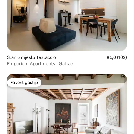
Stan u mjestu Testaccio
Prosječna ocje
5,0 (102)
Emporium Apartments - Galbae
Favorit gostiju
Favorit gostiju