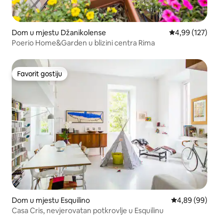
Dom u mjestu Džanikolense
Prosječna ocjen
4,99 (127)
Poerio Home&Garden u blizini centra Rima
Favorit gostiju
Favorit gostiju
Dom u mjestu Esquilino
Prosječna ocje
4,89 (99)
Casa Cris, nevjerovatan potkrovlje u Esquilinu