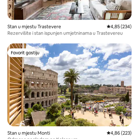
Stan u mjestu Trastevere
Prosječna ocjen
4,85 (234)
Rezervišite i stan ispunjen umjetninama u Trastevereu
Favorit gostiju
Favorit gostiju
Stan u mjestu Monti
Prosječna ocjen
4,86 (223)