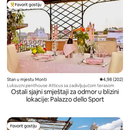
Favorit gostiju
Glavni favorit gostiju
Stan u mjestu Monti
Prosječna ocjen
4,98 (202)
Luksuzni penthouse Atticus sa zadivljujućom terasom
Ostali sjajni smještaji za odmor u blizini
lokacije: Palazzo dello Sport
Favorit gostiju
Favorit gostiju