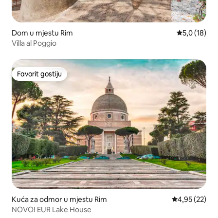
Dom u mjestu Rim
Prosječna oc
5,0 (18)
Villa al Poggio
Favorit gostiju
Favorit gostiju
Kuća za odmor u mjestu Rim
Prosječna ocje
4,95 (22)
NOVO! EUR Lake House