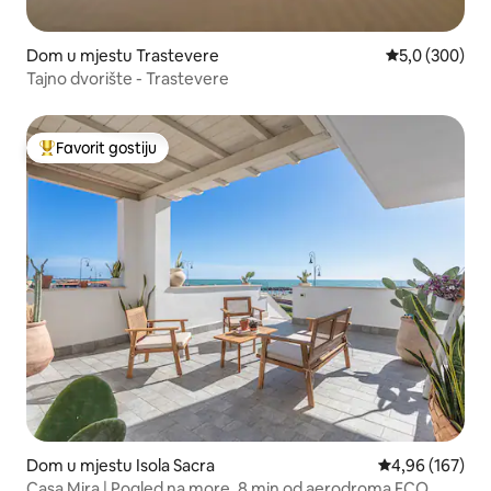
Dom u mjestu Trastevere
Prosječna ocje
5,0 (300)
Tajno dvorište - Trastevere
Favorit gostiju
Glavni favorit gostiju
Dom u mjestu Isola Sacra
Prosječna ocjen
4,96 (167)
Casa Mira | Pogled na more, 8 min od aerodroma FCO,