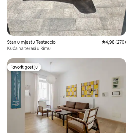
Stan u mjestu Testaccio
Prosječna ocjen
4,98 (270)
Kuća na terasi u Rimu
Favorit gostiju
Favorit gostiju