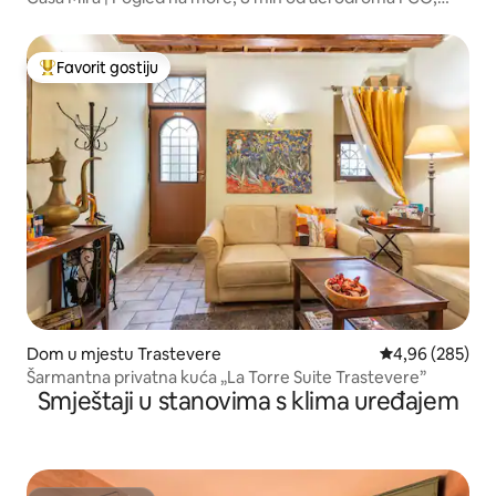
20 min od Rima
Favorit gostiju
Glavni favorit gostiju
Dom u mjestu Trastevere
Prosječna ocjen
4,96 (285)
Šarmantna privatna kuća „La Torre Suite Trastevere”
Smještaji u stanovima s klima uređajem