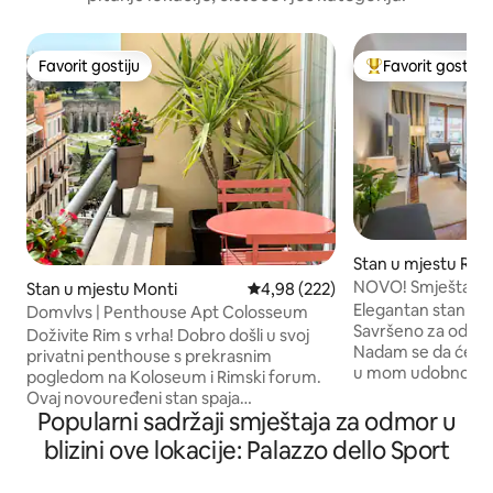
Favorit gostiju
Favorit gostiju
Favorit gostiju
Glavni favorit gost
Stan u mjestu Rim
NOVO! Smještaj i f
Stan u mjestu Monti
Prosječna ocjena: 4,98 od 5, rece
4,98 (222)
Elegantan stan sa
Domvlvs | Penthouse Apt Colosseum
Savršeno za odmor 
Doživite Rim s vrha! Dobro došli u svoj
Nadam se da ćete 
privatni penthouse s prekrasnim
u mom udobnom d
pogledom na Koloseum i Rimski forum.
Uključuje odličan r
Ovaj novouređeni stan spaja
vam pomoći da ost
Popularni sadržaji smještaja za odmor u
bezvremenski rimski šarm sa
ciljeve. Nakon dug
savremenim dizajnom, savršen za
blizini ove lokacije: Palazzo dello Sport
istraživanja Rima,
parove, prijatelje ili putnike koji putuju
gledajući svoje omil
sami. Probudite se uz sunčevu svjetlost