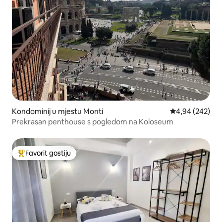
Kondominij u mjestu Monti
Prosječna ocjen
4,94 (242)
Prekrasan penthouse s pogledom na Koloseum
Favorit gostiju
Glavni favorit gostiju