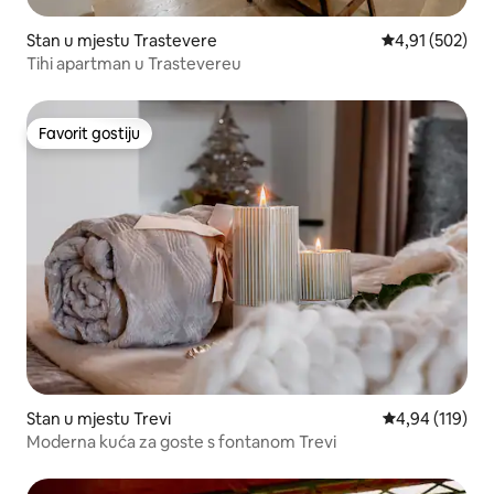
Stan u mjestu Trastevere
Prosječna ocjen
4,91 (502)
Tihi apartman u Trastevereu
Favorit gostiju
Favorit gostiju
Stan u mjestu Trevi
Prosječna ocjen
4,94 (119)
Moderna kuća za goste s fontanom Trevi