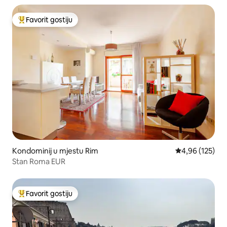
Favorit gostiju
Glavni favorit gostiju
Kondominij u mjestu Rim
Prosječna ocjen
4,96 (125)
Stan Roma EUR
Favorit gostiju
Glavni favorit gostiju