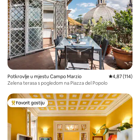
Potkrovlje u mjestu Campo Marzio
Prosječna ocjen
4,87 (114)
Zelena terasa s pogledom na Piazza del Popolo
Favorit gostiju
Glavni favorit gostiju