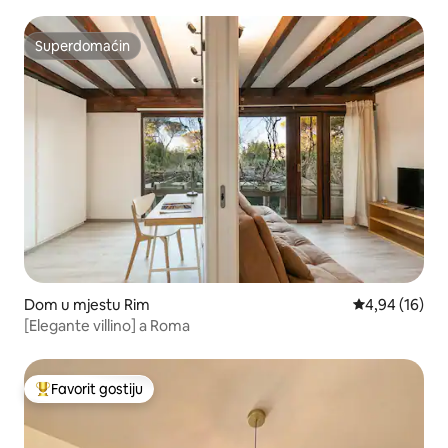
Superdomaćin
Superdomaćin
Dom u mjestu Rim
Prosječna ocje
4,94 (16)
[Elegante villino] a Roma
Favorit gostiju
Glavni favorit gostiju