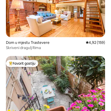
Dom u mjestu Trastevere
Prosječna ocjen
4,92 (159)
Skriveni dragulj Rima
Favorit gostiju
Glavni favorit gostiju