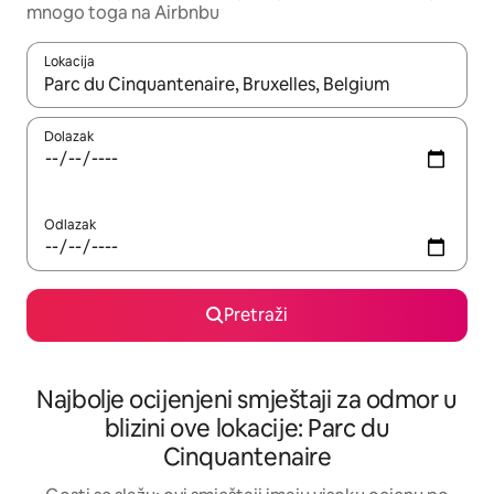
mnogo toga na Airbnbu
Lokacija
Kad rezultati budu dostupni, krećite se gore i dolje pomoću strel
Dolazak
Odlazak
Pretraži
Najbolje ocijenjeni smještaji za odmor u
blizini ove lokacije: Parc du
Cinquantenaire