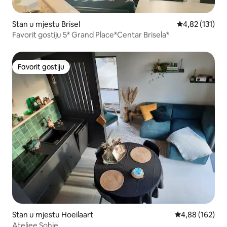
Stan u mjestu Brisel
Prosječna ocjen
4,82 (131)
Favorit gostiju 5* Grand Place*Centar Brisela*
Favorit gostiju
Favorit gostiju
Stan u mjestu Hoeilaart
Prosječna ocjen
4,88 (162)
Ateljee Sohie