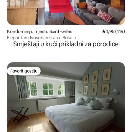
Kondominij u mjestu Saint-Gilles
Prosječna ocjen
4,95 (419)
Elegantan dvosoban stan u Briselu
Smještaji u kući prikladni za porodice
Favorit gostiju
Favorit gostiju