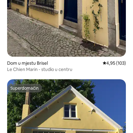
Dom u mjestu Brisel
Prosječna ocjen
4,95 (103)
Le Chien Marin - studio u centru
Superdomaćin
Superdomaćin