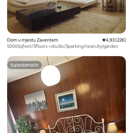
Dom u mjestu Zaventem
Prosječna ocjen
4,93 (226)
5000Sqfeet/3floors +studio/3parking/nearcity/garden
Superdomaćin
Superdomaćin