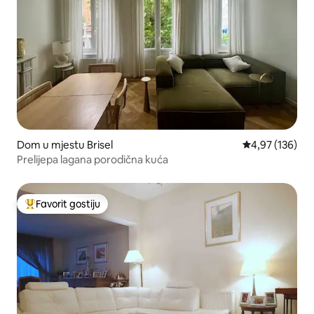
Dom u mjestu Brisel
Prosječna ocjen
4,97 (136)
Prelijepa lagana porodična kuća
Favorit gostiju
Glavni favorit gostiju