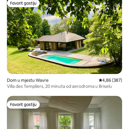
Favorit gostiju
Favorit gostiju
Dom u mjestu Wavre
Prosječna ocjen
4,86 (387)
Villa des Templiers, 20 minuta od aerodroma u Briselu
Favorit gostiju
Favorit gostiju