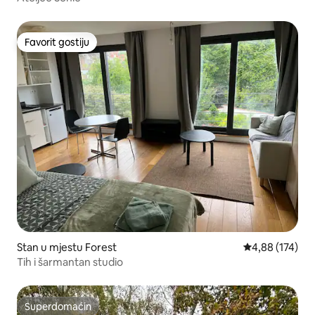
Favorit gostiju
Favorit gostiju
Stan u mjestu Forest
Prosječna ocjen
4,88 (174)
Tih i šarmantan studio
Superdomaćin
Superdomaćin