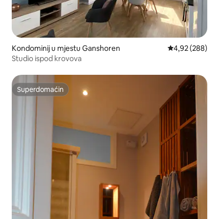
Kondominij u mjestu Ganshoren
Prosječna ocjen
4,92 (288)
Studio ispod krovova
Superdomaćin
Superdomaćin