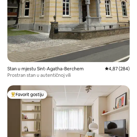
Stan u mjestu Sint-Agatha-Berchem
Prosječna ocjen
4,87 (284)
Prostran stan u autentičnoj vili
Favorit gostiju
Glavni favorit gostiju