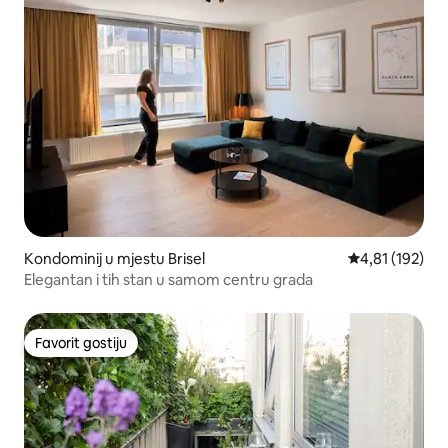
Kondominij u mjestu Brisel
Prosječna ocjen
4,81 (192)
Elegantan i tih stan u samom centru grada
Favorit gostiju
Favorit gostiju