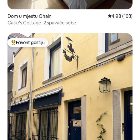
Dom u mjestu Ohain
Prosječna ocjen
4,98 (103)
Catie's Cottage, 2 spavaće sobe
Favorit gostiju
Glavni favorit gostiju