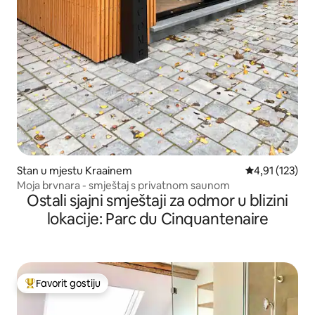
Stan u mjestu Kraainem
Prosječna ocjen
4,91 (123)
Moja brvnara - smještaj s privatnom saunom
Ostali sjajni smještaji za odmor u blizini
lokacije: Parc du Cinquantenaire
Favorit gostiju
Glavni favorit gostiju