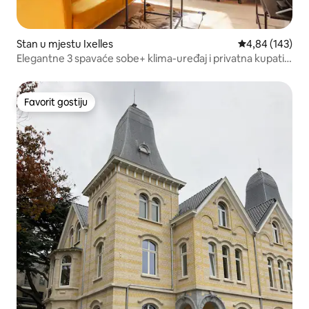
Stan u mjestu Ixelles
Prosječna ocjen
4,84 (143)
Elegantne 3 spavaće sobe+ klima-uređaj i privatna kupatila
– područje EU
Favorit gostiju
Favorit gostiju