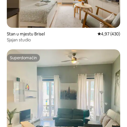
Stan u mjestu Brisel
Prosječna ocjen
4,97 (430)
Sjajan studio
Superdomaćin
Superdomaćin