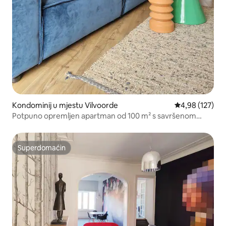
Kondominij u mjestu Vilvoorde
Prosječna ocjen
4,98 (127)
Potpuno opremljen apartman od 100 m² s savršenom
lokacijom
Superdomaćin
Superdomaćin