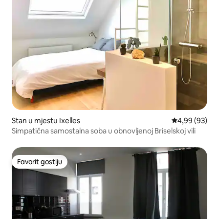
Stan u mjestu Ixelles
Prosječna ocje
4,99 (93)
Simpatična samostalna soba u obnovljenoj Briselskoj vili
Favorit gostiju
Favorit gostiju