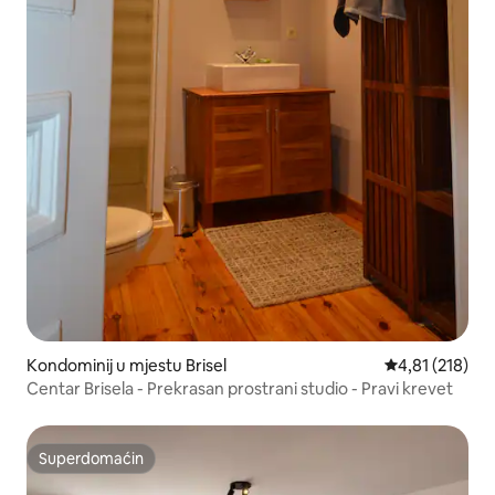
Kondominij u mjestu Brisel
Prosječna ocjen
4,81 (218)
Centar Brisela - Prekrasan prostrani studio - Pravi krevet
Superdomaćin
Superdomaćin