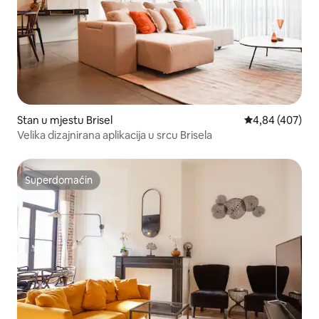
Stan u mjestu Brisel
Prosječna ocjen
4,84 (407)
Velika dizajnirana aplikacija u srcu Brisela
Superdomaćin
Superdomaćin