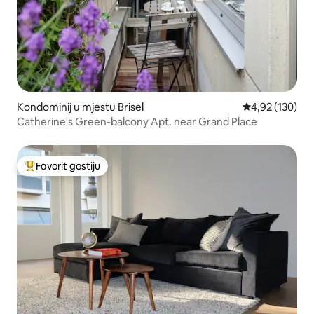
Kondominij u mjestu Brisel
Prosječna ocjen
4,92 (130)
Catherine's Green-balcony Apt. near Grand Place
Favorit gostiju
Glavni favorit gostiju