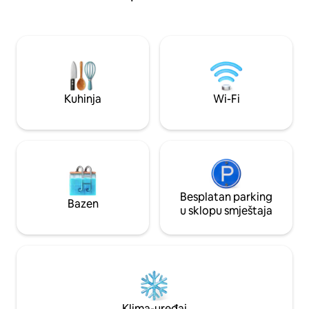
Montgomeryja. Susjedstvo je poznato
besplatan Wi-Fi, 1 veliki ravan ekran,
po svojoj atmosferi
potpuno opremljenu kuhinju s
centralnoj lokaciji
Nexpresso aparatom, tuš kabinu. Gosti
trgovina i restor
se mogu opustiti na svojoj privatnoj
okruženju.
terasi, uživati u jedinstvenom i
zapanjujućem pogledu na livade.
Kuhinja
Wi-Fi
Besplatan parking
Bazen
u sklopu smještaja
Klima-uređaj