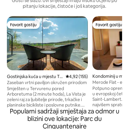
Gosti se slažu: ovi smještaji imaju visoku ocjenu po
pitanju lokacije, čistoće i još kategorija.
Favorit gostiju
Favorit gostiju
Favorit gostiju
Favorit gostiju
Kondominij u mje
Gostinjska kuća u mjestu Te
Prosječna ocjena: 4,92 od 5, rece
4,92 (155)
e-Saint-Lambert
rvuren
Merode Flat - evro
Zaseban vrtni paviljon okružen prirodom
Cinquantenaire
Potpuno opremljen 
Smješten u Tervurenu pored
u evropskoj četvr
Arboretuma (2 minute hoda), La Vista je
Saint-Lambert. Stan koji se nalazi na 4. i
zeleni raj za ljubitelje prirode, trkačke i
najvišem spratu re
planinske bicikliste i poslovne putnike.
Popularni sadržaji smještaja za odmor u
svijetao pogled. P
Ima pristup prirodi, u kombinaciji s
Tongres i nudi dir
udobnošću i seoskim ugođajem u blizini
blizini ove lokacije: Parc du
(centralni pristup
grada (Brisel, Leuven i Wavre su udaljeni
Cinquantenaire
autobusu), Cinqua
samo 20 minuta). Zeleni paviljon ima