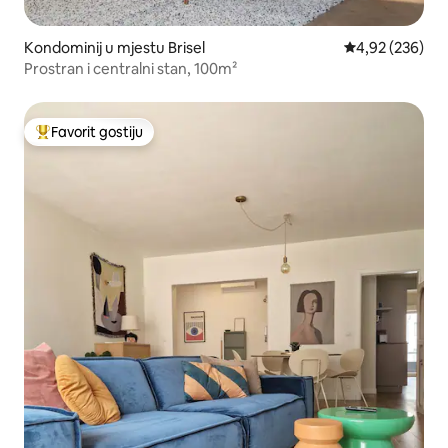
Kondominij u mjestu Brisel
Prosječna ocjen
4,92 (236)
Prostran i centralni stan, 100m²
Favorit gostiju
Glavni favorit gostiju