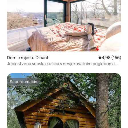
Dom u mjestu Dinant
Prosječna ocjen
4,98 (166)
Jedinstvena seoska kućica s nevjerovatnim pogledom i
privatnim wellnessom
Superdomaćin
Superdomaćin