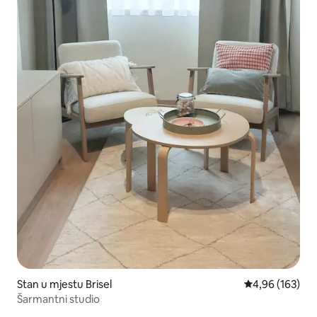
Stan u mjestu Brisel
Prosječna ocjen
4,96 (163)
Šarmantni studio