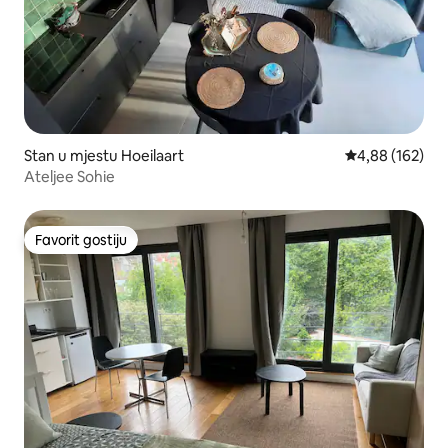
Stan u mjestu Hoeilaart
Prosječna ocjen
4,88 (162)
Ateljee Sohie
Favorit gostiju
Favorit gostiju