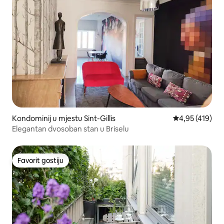
Kondominij u mjestu Sint-Gillis
Prosječna ocjen
4,95 (419)
Elegantan dvosoban stan u Briselu
Favorit gostiju
Favorit gostiju