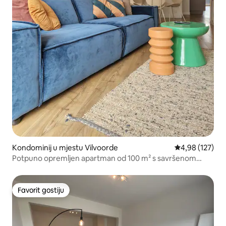
Kondominij u mjestu Vilvoorde
Prosječna ocjen
4,98 (127)
Potpuno opremljen apartman od 100 m² s savršenom
lokacijom
Favorit gostiju
Favorit gostiju