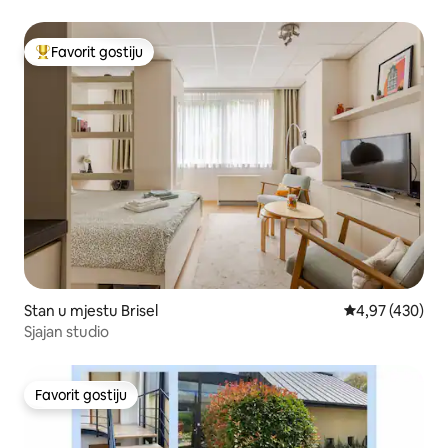
Favorit gostiju
Glavni favorit gostiju
Stan u mjestu Brisel
Prosječna ocjen
4,97 (430)
Sjajan studio
Favorit gostiju
Favorit gostiju