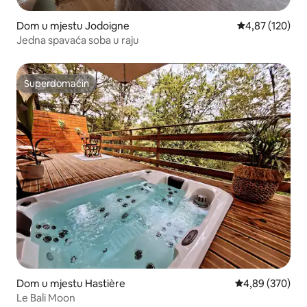
Dom u mjestu Jodoigne
Prosječna ocjen
4,87 (120)
Jedna spavaća soba u raju
Superdomaćin
Superdomaćin
Dom u mjestu Hastière
Prosječna ocjen
4,89 (370)
Le Bali Moon