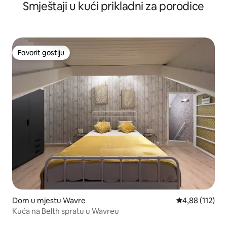
Smještaji u kući prikladni za porodice
Favorit gostiju
Favorit gostiju
Dom u mjestu Wavre
Prosječna ocjen
4,88 (112)
Kuća na Belth spratu u Wavreu