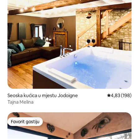
Seoska kućica u mjestu Jodoigne
Prosječna ocjen
4,83 (198)
Tajna Melina
Favorit gostiju
Favorit gostiju