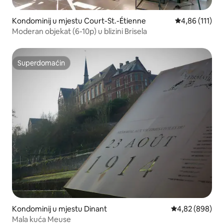
Kondominij u mjestu Court-St.-Étienne
Prosječna ocje
4,86 (111)
Moderan objekat (6-10p) u blizini Brisela
Superdomaćin
Superdomaćin
Kondominij u mjestu Dinant
Prosječna ocjen
4,82 (898)
Mala kuća Meuse