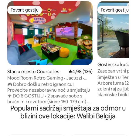
Favorit gostiju
Favorit gostiju
Favorit gostiju
Favorit gostiju
Gostinjska kuća u
rvuren
Zaseban vrtni pav
Stan u mjestu Courcelles
Prosječna ocjena: 4,98 od 5, rece
4,98 (136)
Smješten u Tervu
Mood Room Retro Gaming · Jacuzzi ·
Arboretuma (2 minu
Arkade · Sauna
🎮 Dobro došli u retro igraonicu!
zeleni raj za ljubit
Provedite nezaboravnu noć u smještaju
planinske biciklist
🍄 DO 6 GOSTIJU • 2 spavaće sobe s
Ima pristup prirodi
bračnim krevetom (širine 150–179 cm) +
udobnošću i seosk
Popularni sadržaji smještaja za odmor u
kauč na razvlačenje • Sauna i masažna
grada (Brisel, Leuv
kada za potpuno opuštanje • Bilijarski sto,
blizini ove lokacije: Walibi Belgija
samo 20 minuta). Z
Nintendo Switch i više od 100 besplatnih
besplatan Wi-Fi, 1 
arkadnih igara • Viseće mreže za
potpuno opremljen
opuštanje kao pravi gejmer • Projektor
Nexpresso aparato