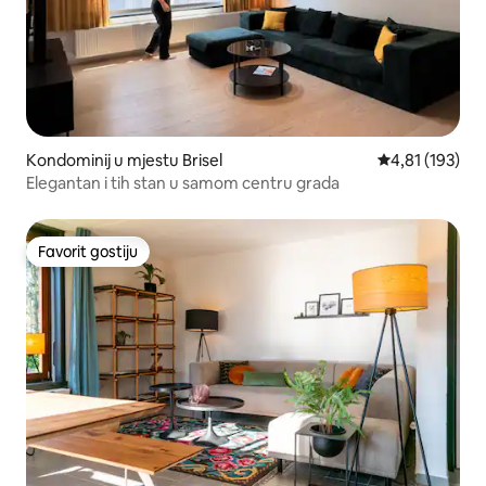
Kondominij u mjestu Brisel
Prosječna ocjen
4,81 (193)
Elegantan i tih stan u samom centru grada
Favorit gostiju
Favorit gostiju