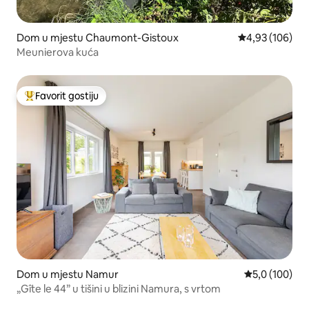
Dom u mjestu Chaumont-Gistoux
Prosječna ocjen
4,93 (106)
Meunierova kuća
Favorit gostiju
Glavni favorit gostiju
Dom u mjestu Namur
Prosječna ocje
5,0 (100)
„Gîte le 44” u tišini u blizini Namura, s vrtom