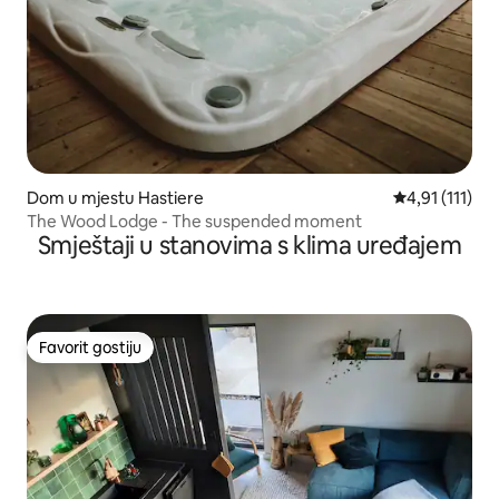
Dom u mjestu Hastiere
Prosječna ocje
4,91 (111)
The Wood Lodge - The suspended moment
Smještaji u stanovima s klima uređajem
Favorit gostiju
Favorit gostiju