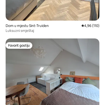
Dom u mjestu Sint-Truiden
Prosječna ocjen
4,96 (110)
Luksuzni smještaj
Favorit gostiju
Favorit gostiju