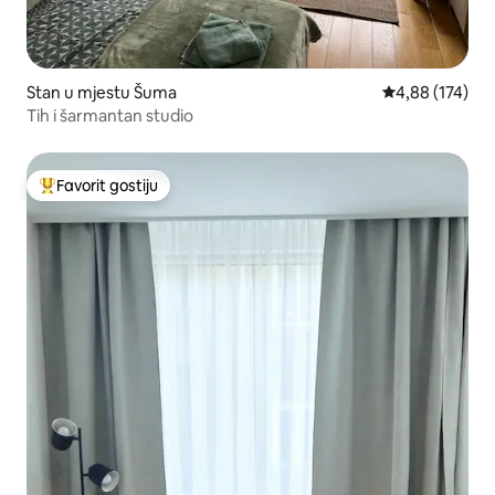
Stan u mjestu Šuma
Prosječna ocjen
4,88 (174)
Tih i šarmantan studio
Favorit gostiju
Glavni favorit gostiju