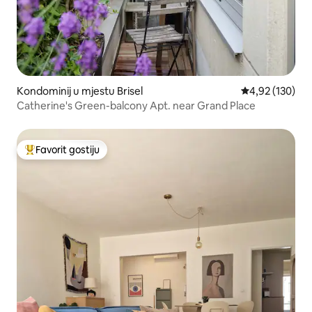
Kondominij u mjestu Brisel
Prosječna ocjen
4,92 (130)
Catherine's Green-balcony Apt. near Grand Place
Favorit gostiju
Glavni favorit gostiju