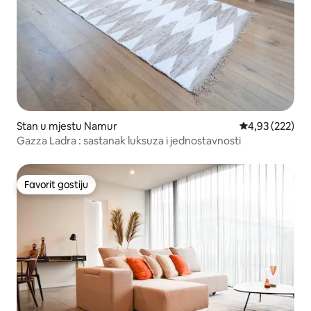
Stan u mjestu Namur
Prosječna ocjen
4,93 (222)
Gazza Ladra : sastanak luksuza i jednostavnosti
Favorit gostiju
Favorit gostiju