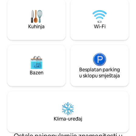
za filmske večeri 🍿 • Dekor inspirisan
se mogu opustiti n
Mariom, potpuno uranjanje je
terasi, uživati u j
zagarantovano! • Besplatan parking na
zapanjujućem pogl
ulici i samostalni dolazak → Nostalgijske
noći su zagarantovane… Rezervišite
Kuhinja
Wi-Fi
sada !!!
Besplatan parking
Bazen
u sklopu smještaja
Klima-uređaj