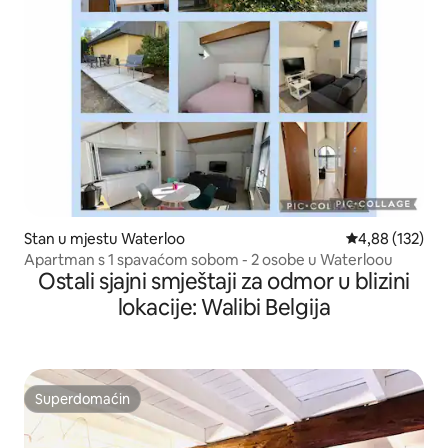
Stan u mjestu Waterloo
Prosječna ocjen
4,88 (132)
Apartman s 1 spavaćom sobom - 2 osobe u Waterloou
Ostali sjajni smještaji za odmor u blizini
lokacije: Walibi Belgija
Superdomaćin
Superdomaćin