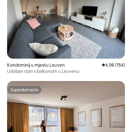
Kondominij u mjestu Leuven
Prosječna ocjen
4,96 (154)
Udoban stan s balkonom u Leuvenu
Superdomaćin
Superdomaćin