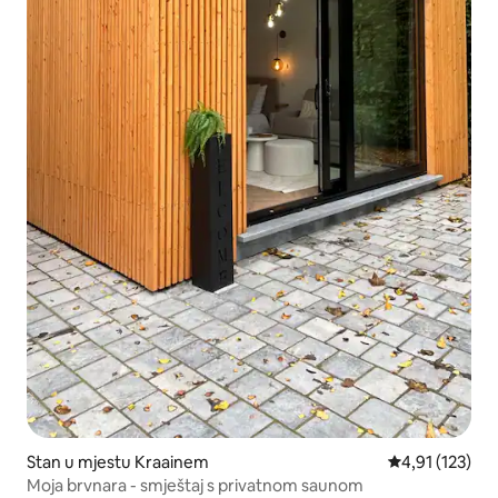
Stan u mjestu Kraainem
Prosječna ocjen
4,91 (123)
Moja brvnara - smještaj s privatnom saunom