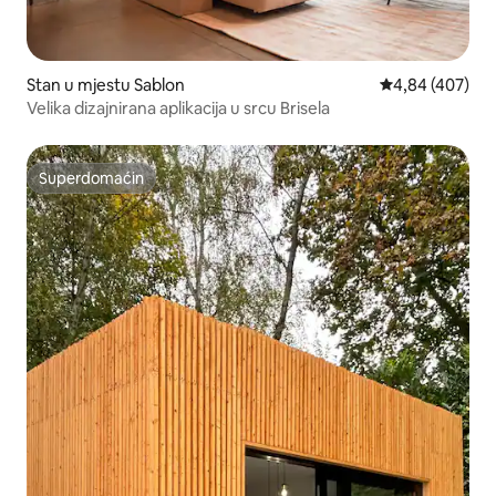
Stan u mjestu Sablon
Prosječna ocjen
4,84 (407)
Velika dizajnirana aplikacija u srcu Brisela
Superdomaćin
Superdomaćin