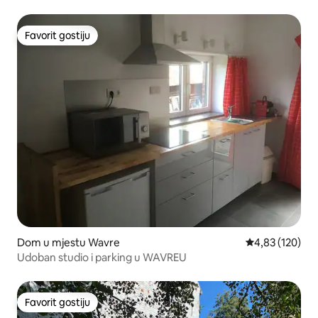
Favorit gostiju
Favorit gostiju
Dom u mjestu Wavre
Prosječna ocjen
4,83 (120)
Udoban studio i parking u WAVREU
Favorit gostiju
Favorit gostiju