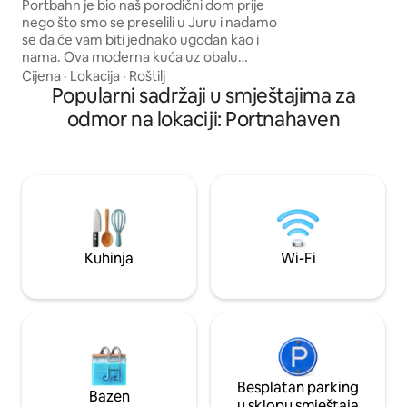
Bruichladdich
Portbahn je bio naš porodični dom prije
samo odmor i opuštanje. Broj
nego što smo se preselili u Juru i nadamo
kratkoročno iznajm
se da će vam biti jednako ugodan kao i
AR02599F
nama. Ova moderna kuća uz obalu
smještena je na slikovitoj obalnoj ruti
Cijena
·
Lokacija
·
Roštilj
otoka Islay s predivnim pogledom na
Popularni sadržaji u smještajima za
jezero. Može primiti 8 osoba u 3 spavaće
odmor na lokaciji: Portnahaven
sobe u prizemlju, što je savršeno za
porodice. Veliki ograđeni vrt s
trampolinom i ljuljačkama. Prošećite do
destilerije Bruichladdich (10 minuta),
plaža i obalnih staza. Podno grijanje i peć
na drva čine ga udobnim tokom cijele
godine. Psi su dobrodošli. Vaš smještaj na
otoku vas čeka!
Kuhinja
Wi-Fi
Besplatan parking
Bazen
u sklopu smještaja