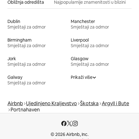
Obližnja odredišta
Najpopularnije znamenitosti u blizini
Dublin
Manchester
Smještaji za odmor
Smještaji za odmor
Birmingham
Liverpool
Smještaji za odmor
Smještaji za odmor
Jork
Glasgow
Smještaji za odmor
Smještaji za odmor
Galway
Prikaži više
Smještaji za odmor
Airbnb
Ujedinjeno Kraljevstvo
Škotska
Argyll i Bute
Portnahaven
© 2026 Airbnb, Inc.