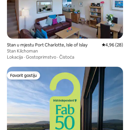
Stan u mjestu Port Charlotte, Isle of Islay
Prosječna ocje
4,96 (28)
Stan Kilchoman
Lokacija
·
Gostoprimstvo
·
Čistoća
Favorit gostiju
Favorit gostiju