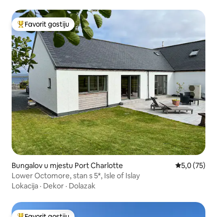
Favorit gostiju
Glavni favorit gostiju
Bungalov u mjestu Port Charlotte
Prosječna ocj
5,0 (75)
Lower Octomore, stan s 5*, Isle of Islay
Lokacija
·
Dekor
·
Dolazak
Favorit gostiju