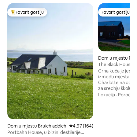
Favorit gostiju
Favorit gostiju
Glavni favorit gostiju
Favorit gostiju
Dom u mjestu Port
e
The Black House, I
Crna kuća je jedin
između mjesta Brui
Charlotte na otoku Islay. Kor
za srednju školu k
putovanje na posao
Lokacija
·
Porodica
tako da ne očekuj
odmor, već voljeni
Postoje 2 bračna k
sobe na sprat (ako
pojedinačnih odras
Dom u mjestu Bruichladdich
Prosječna ocjena: 4,97 od 5, rece
4,97 (164)
maksimalan broj). P
Portbahn House, u blizini destilerije
a Islay je odličan za 