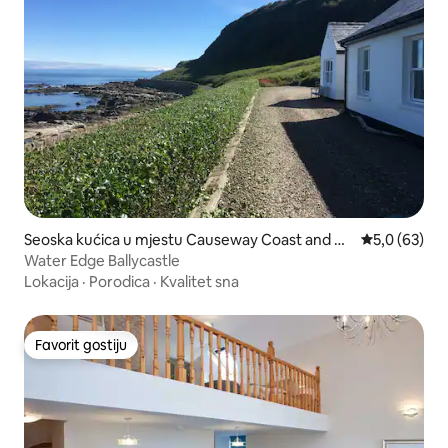
Seoska kućica u mjestu Causeway Coast and Gl
Prosječna ocj
5,0 (63)
ens
Water Edge Ballycastle
Lokacija
·
Porodica
·
Kvalitet sna
Favorit gostiju
Favorit gostiju