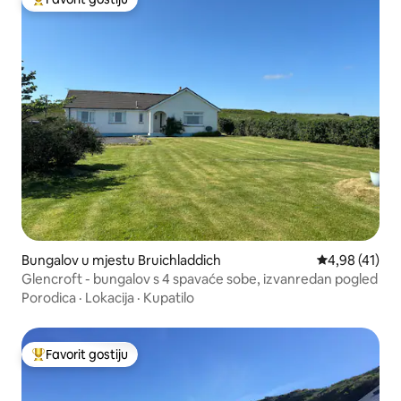
Glavni favorit gostiju
Bungalov u mjestu Bruichladdich
Prosječna ocje
4,98 (41)
Glencroft - bungalov s 4 spavaće sobe, izvanredan pogled
Porodica
·
Lokacija
·
Kupatilo
Favorit gostiju
Glavni favorit gostiju