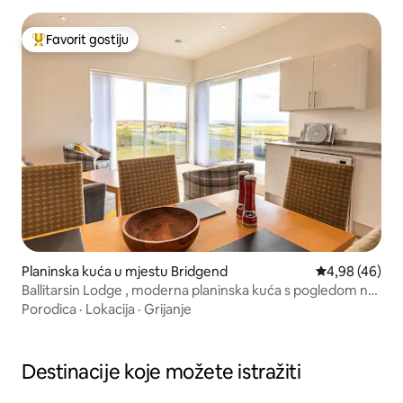
Favorit gostiju
Glavni favorit gostiju
Planinska kuća u mjestu Bridgend
Prosječna ocje
4,98 (46)
Ballitarsin Lodge , moderna planinska kuća s pogledom na
jezero
Porodica
·
Lokacija
·
Grijanje
Destinacije koje možete istražiti