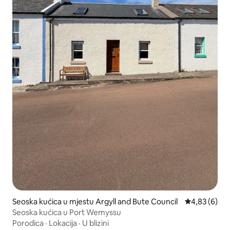
Seoska kućica u mjestu Argyll and Bute Council
Prosječna ocj
4,83 (6)
Seoska kućica u Port Wemyssu
Porodica
·
Lokacija
·
U blizini