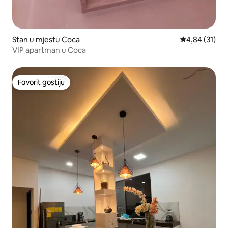
Stan u mjestu Coca
Prosječna ocje
4,84 (31)
VIP apartman u Coca
Favorit gostiju
Favorit gostiju