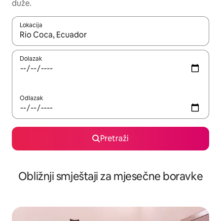
duže.
Lokacija
Kad rezultati budu dostupni, krećite se gore i dolje pomoću strel
Dolazak
Odlazak
Pretraži
Obližnji smještaji za mjesečne boravke