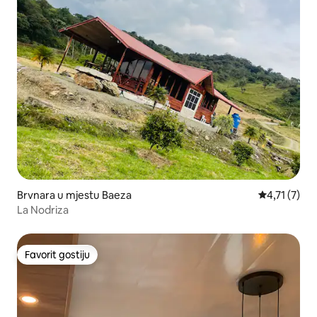
Brvnara u mjestu Baeza
Prosječna oc
4,71 (7)
La Nodriza
Favorit gostiju
Favorit gostiju