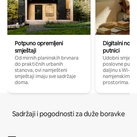
Potpuno opremljeni
Digitalni noma
smještaji
putnici
Od mirnih planinskih brvnara
Udobni smješta
do praktičnih urbanih
poslovne putnik
stanova, ovi namješteni
daljinu s Wi-Fi
smještaji imaju sve sadržaje
namjenskim ra
doma.
prostorima.
Sadržaji i pogodnosti za duže boravke