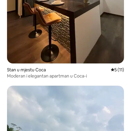
Stan u mjestu Coca
Prosječna 
5 (11)
Moderan i elegantan apartman u Coca-i