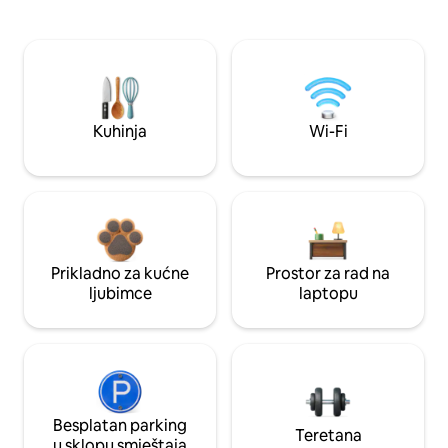
Kuhinja
Wi-Fi
Prikladno za kućne
Prostor za rad na
ljubimce
laptopu
Besplatan parking
Teretana
u sklopu smještaja