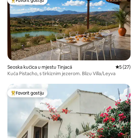
Favorit gostiju
Glavni favorit gostiju
Seoska kućica u mjestu Tinjacá
Prosječna o
5 (27)
Kuća Pistacho, s tirkiznim jezerom. Blizu Villa/Leyva
Favorit gostiju
Glavni favorit gostiju