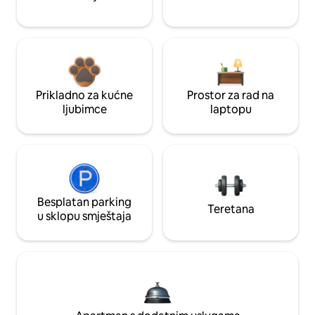
Prikladno za kućne
Prostor za rad na
ljubimce
laptopu
Besplatan parking
Teretana
u sklopu smještaja