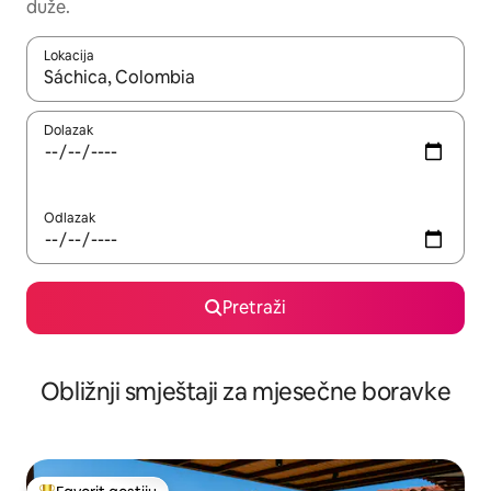
duže.
Lokacija
Kad rezultati budu dostupni, krećite se gore i dolje pomoću strel
Dolazak
Odlazak
Pretraži
Obližnji smještaji za mjesečne boravke