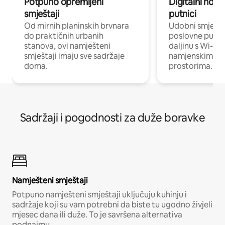
Potpuno opremljeni
Digitalni noma
smještaji
putnici
Od mirnih planinskih brvnara
Udobni smješta
do praktičnih urbanih
poslovne putnik
stanova, ovi namješteni
daljinu s Wi-Fi
smještaji imaju sve sadržaje
namjenskim ra
doma.
prostorima.
Sadržaji i pogodnosti za duže boravke
Namješteni smještaji
Potpuno namješteni smještaji uključuju kuhinju i
sadržaje koji su vam potrebni da biste tu ugodno živjeli
mjesec dana ili duže. To je savršena alternativa
podnajmu.