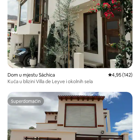
Dom u mjestu Sáchica
Prosječna ocjen
4,95 (142)
Kuća u blizini Villa de Leyve i okolnih sela
Superdomaćin
Superdomaćin