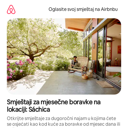
Pređi
na
Oglasite svoj smještaj na Airbnbu
sadržaj
Smještaji za mjesečne boravke na
lokaciji: Sáchica
Otkrijte smještaje za dugoročni najam u kojima ćete
se osjećati kao kod kuće za boravke od mjesec dana ili