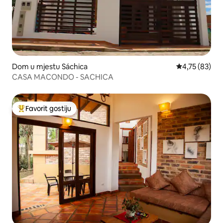
Dom u mjestu Sáchica
Prosječna ocje
4,75 (83)
CASA MACONDO - SACHICA
Favorit gostiju
Glavni favorit gostiju