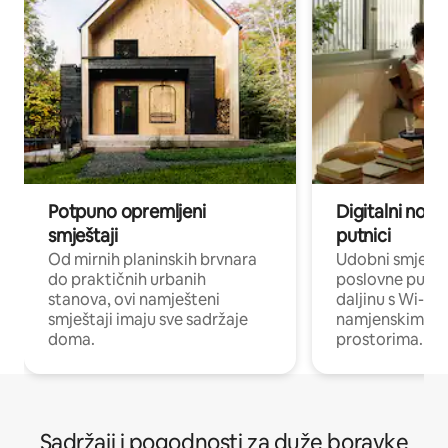
Potpuno opremljeni
Digitalni noma
smještaji
putnici
Od mirnih planinskih brvnara
Udobni smješta
do praktičnih urbanih
poslovne putnik
stanova, ovi namješteni
daljinu s Wi-Fi
smještaji imaju sve sadržaje
namjenskim ra
doma.
prostorima.
Sadržaji i pogodnosti za duže boravke