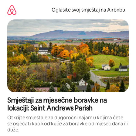
Pređi
na
Oglasite svoj smještaj na Airbnbu
sadržaj
Smještaji za mjesečne boravke na
lokaciji: Saint Andrews Parish
Otkrijte smještaje za dugoročni najam u kojima ćete
se osjećati kao kod kuće za boravke od mjesec dana ili
duže.