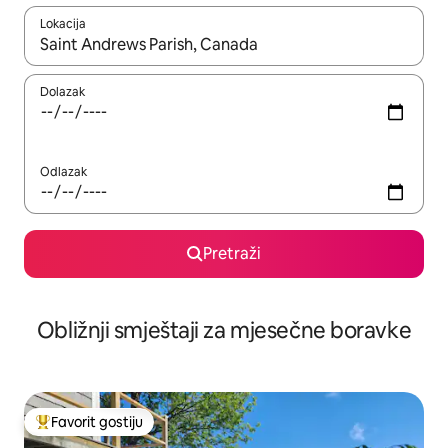
Lokacija
Kad rezultati budu dostupni, krećite se gore i dolje pomoću strel
Dolazak
Odlazak
Pretraži
Obližnji smještaji za mjesečne boravke
Favorit gostiju
Glavni favorit gostiju