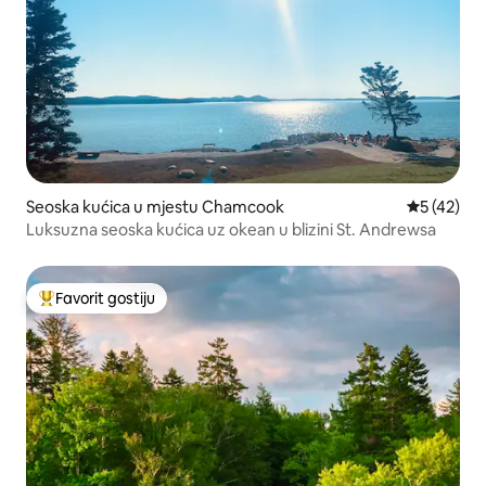
Seoska kućica u mjestu Chamcook
Prosječna o
5 (42)
Luksuzna seoska kućica uz okean u blizini St. Andrewsa
Favorit gostiju
Glavni favorit gostiju