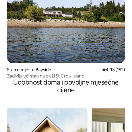
Stan u mjestu Bayside
Prosječna ocjen
4,93 (152)
Zadivljujući stan na plaži St Croix Island
Udobnost doma i povoljne mjesečne
cijene