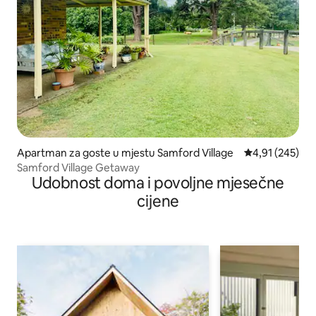
Apartman za goste u mjestu Samford Village
Prosječna ocjen
4,91 (245)
Samford Village Getaway
Udobnost doma i povoljne mjesečne
cijene