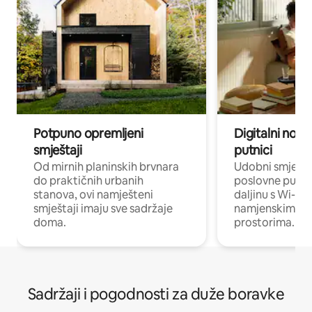
Potpuno opremljeni
Digitalni noma
smještaji
putnici
Od mirnih planinskih brvnara
Udobni smješta
do praktičnih urbanih
poslovne putnik
stanova, ovi namješteni
daljinu s Wi-Fi
smještaji imaju sve sadržaje
namjenskim ra
doma.
prostorima.
Sadržaji i pogodnosti za duže boravke