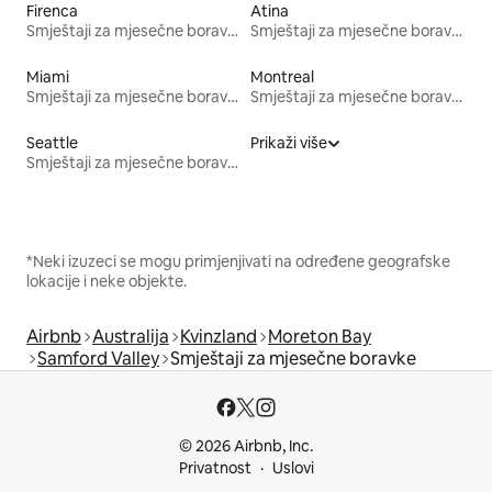
Firenca
Atina
Smještaji za mjesečne boravke
Smještaji za mjesečne boravke
Miami
Montreal
Smještaji za mjesečne boravke
Smještaji za mjesečne boravke
Seattle
Prikaži više
Smještaji za mjesečne boravke
*Neki izuzeci se mogu primjenjivati na određene geografske
lokacije i neke objekte.
Airbnb
Australija
Kvinzland
Moreton Bay
Samford Valley
Smještaji za mjesečne boravke
© 2026 Airbnb, Inc.
Privatnost
Uslovi