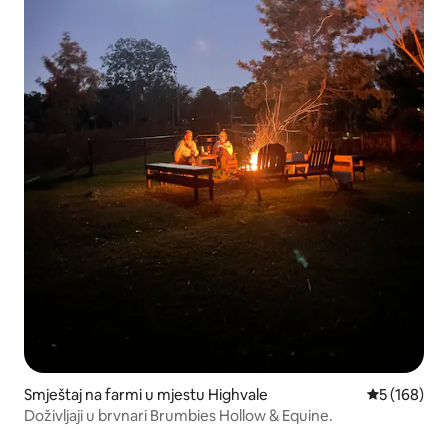
Smještaj na farmi u mjestu Highvale
Prosječna oc
5 (168)
Doživljaji u brvnari Brumbies Hollow & Equine.