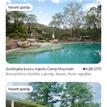
Favorit gostiju
Favorit gostiju
Gostinjska kuća u mjestu Camp Mountain
Prosječna ocjen
4,88 (217)
Romantično utočište u grmlju, bazen, tenis i ognjište
Favorit gostiju
Favorit gostiju