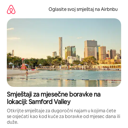
Pređi
na
Oglasite svoj smještaj na Airbnbu
sadržaj
Smještaji za mjesečne boravke na
lokaciji: Samford Valley
Otkrijte smještaje za dugoročni najam u kojima ćete
se osjećati kao kod kuće za boravke od mjesec dana ili
duže.