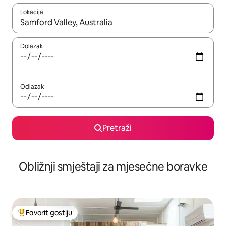
Lokacija
Kad rezultati budu dostupni, krećite se gore i dolje pomoću strel
Dolazak
Odlazak
Pretraži
Obližnji smještaji za mjesečne boravke
Favorit gostiju
Glavni favorit gostiju