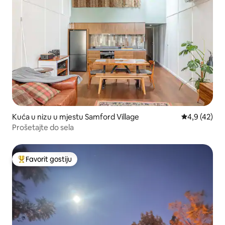
Kuća u nizu u mjestu Samford Village
Prosječna ocj
4,9 (42)
Prošetajte do sela
Favorit gostiju
Glavni favorit gostiju