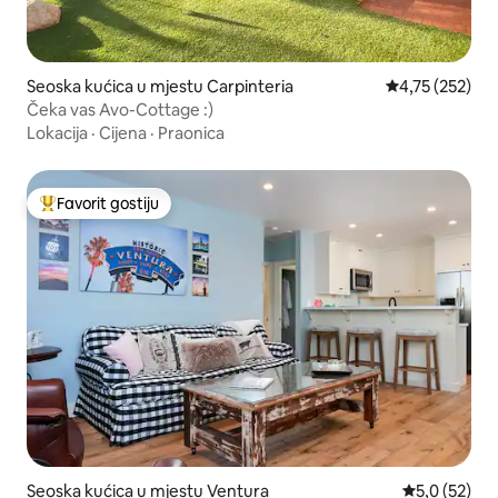
Seoska kućica u mjestu Carpinteria
Prosječna ocjen
4,75 (252)
Čeka vas Avo-Cottage :)
Lokacija
·
Cijena
·
Praonica
Favorit gostiju
Glavni favorit gostiju
Seoska kućica u mjestu Ventura
Prosječna ocj
5,0 (52)