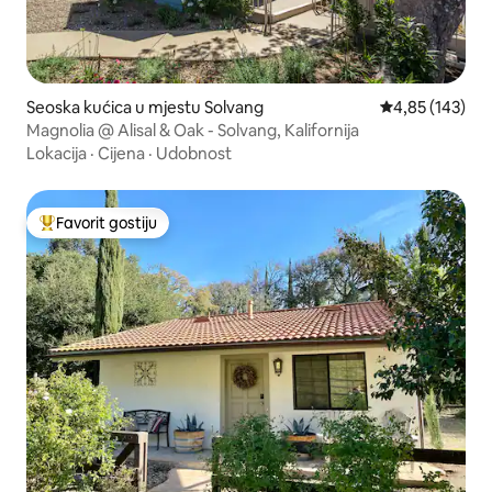
Seoska kućica u mjestu Solvang
Prosječna ocjen
4,85 (143)
Magnolia @ Alisal & Oak - Solvang, Kalifornija
Lokacija
·
Cijena
·
Udobnost
Favorit gostiju
Glavni favorit gostiju