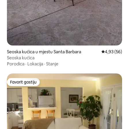
Seoska kućica u mjestu Santa Barbara
Prosječna ocje
4,93 (56)
Seoska kućica
Porodica
·
Lokacija
·
Stanje
Favorit gostiju
Favorit gostiju