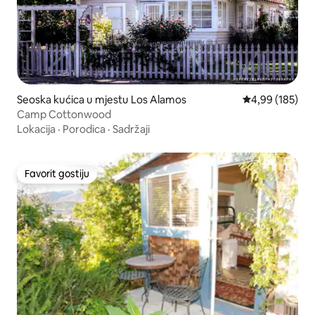
Seoska kućica u mjestu Los Alamos
Prosječna ocjen
4,99 (185)
Camp Cottonwood
Lokacija
·
Porodica
·
Sadržaji
Favorit gostiju
Favorit gostiju