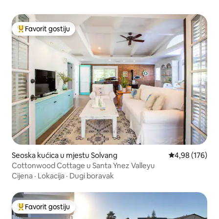
Favorit gostiju
Glavni favorit gostiju
Seoska kućica u mjestu Solvang
Prosječna ocjen
4,98 (176)
Cottonwood Cottage u Santa Ynez Valleyu
Cijena
·
Lokacija
·
Dugi boravak
Favorit gostiju
Glavni favorit gostiju