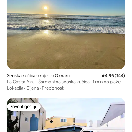
Seoska kućica u mjestu Oxnard
Prosječna ocjen
4,96 (144)
La Casita Azul | Šarmantna seoska kućica · 1 min do plaže
Lokacija
·
Cijena
·
Preciznost
Favorit gostiju
Favorit gostiju