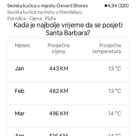
Seoska kućica u mjestu Oxnard Shores
Prosječna ocjen
4,94 (320)
Seoska kućica na moru u Mandalayu
Porodica
·
Cijena
·
Plaža
Kada je najbolje vrijeme da se posjeti
Santa Barbara?
Mjesec
Prosječna
Prosječna
cijena
temperatura
Jan
443 KM
13 °C
Feb
482 KM
13 °C
Mar
496 KM
14 °C
Apr
516 KM
14 °C