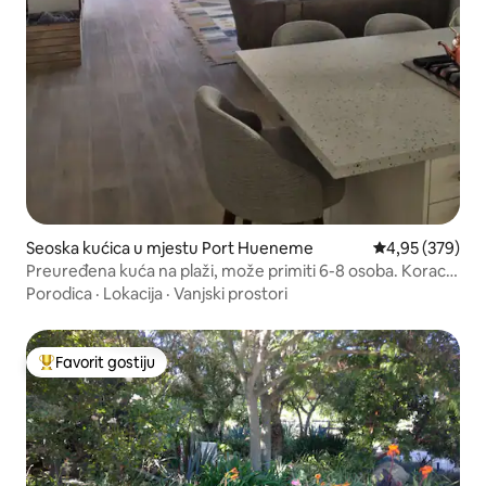
Seoska kućica u mjestu Port Hueneme
Prosječna ocjen
4,95 (379)
Preuređena kuća na plaži, može primiti 6-8 osoba. Koraci
do okeana
Porodica
·
Lokacija
·
Vanjski prostori
Favorit gostiju
Glavni favorit gostiju