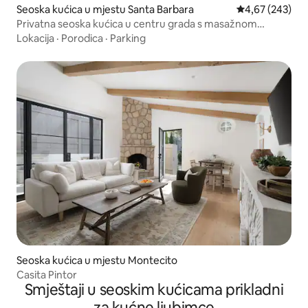
Seoska kućica u mjestu Santa Barbara
Prosječna ocjen
4,67 (243)
Privatna seoska kućica u centru grada s masažnom
kadom i terasom
Lokacija
·
Porodica
·
Parking
Seoska kućica u mjestu Montecito
Casita Pintor
Smještaji u seoskim kućicama prikladni
za kućne ljubimce