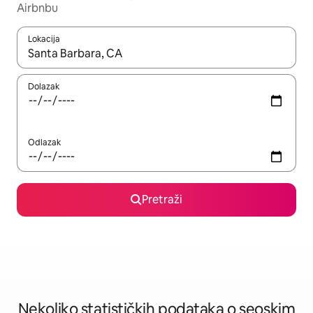
Airbnbu
Lokacija
Kad rezultati budu dostupni, krećite se gore i dolje pomoću strel
Dolazak
Odlazak
Pretraži
Nekoliko statističkih podataka o seoskim