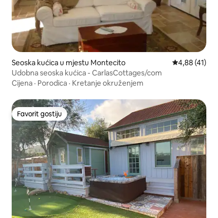
Seoska kućica u mjestu Montecito
Prosječna ocje
4,88 (41)
Udobna seoska kućica - CarlasCottages/com
Cijena
·
Porodica
·
Kretanje okruženjem
Favorit gostiju
Favorit gostiju