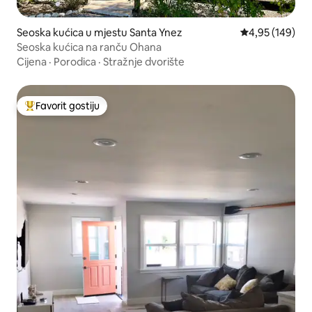
Seoska kućica u mjestu Santa Ynez
Prosječna ocjen
4,95 (149)
Seoska kućica na ranču Ohana
Cijena
·
Porodica
·
Stražnje dvorište
Favorit gostiju
Glavni favorit gostiju