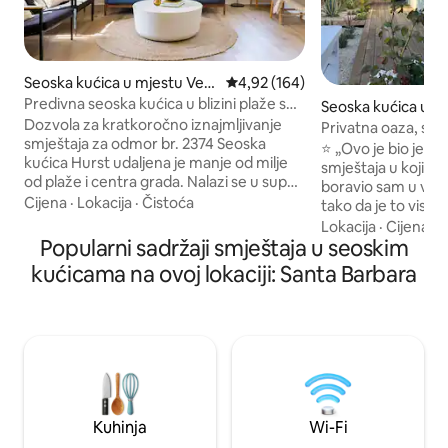
Seoska kućica u mjestu Ven
Prosječna ocjena: 4,92 od 5, rece
4,92 (164)
tura
Predivna seoska kućica u blizini plaže s
Seoska kućica u m
hidromasažnom kadom od cedrovine
Dozvola za kratkoročno iznajmljivanje
merland
Privatna oaza, seo
smještaja za odmor br. 2374 Seoska
Summerland Wate
⭐ „Ovo je bio jedan
kućica Hurst udaljena je manje od milje
smještaja u kojima
od plaže i centra grada. Nalazi se u super
boravio sam u više
mirnoj stambenoj ulici, ali i na kratkoj
Cijena
·
Lokacija
·
Čistoća
tako da je to visoka
pješačkoj udaljenosti od lokalnog parka,
godišnji veteran u
Lokacija
·
Cijena
·
Z
kafića, restorana, knjižare i tržnice.Naša
Popularni sadržaji smještaja u seoskim
Dobro došli u Wat
seoska kućica je namjerno dizajnirana
obnovljenu seosku 
kućicama na ovoj lokaciji: Santa Barbara
tako da sadrži (skoro) sve što vam je
sredine prošlog s
potrebno s mnogo malih prekrasnih
Ovo porodično utoč
detalja. Sa toplim sunčevim svjetlom i
ljubavlju renovirali
hladnim okeanskim povjetarcem koji
dvije godine, odli
istovremeno dopiru, ovo je divno mjesto
detaljima, od namj
za opuštanje.Imamo i prekrasnu
dizajnirane rasvje
privatnu hidromasažnu kadu od
namještaja, a svaki
cedrovine:)
privlačan doživljaj.
Kuhinja
Wi-Fi