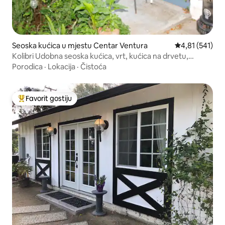
Seoska kućica u mjestu Centar Ventura
Prosječna ocjen
4,81 (541)
Kolibri Udobna seoska kućica, vrt, kućica na drvetu,
pogledi
Porodica
·
Lokacija
·
Čistoća
Favorit gostiju
Glavni favorit gostiju