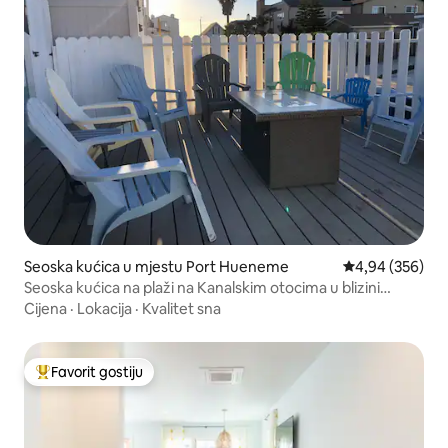
Seoska kućica u mjestu Port Hueneme
Prosječna ocjen
4,94 (356)
Seoska kućica na plaži na Kanalskim otocima u blizini
pijeska
Cijena
·
Lokacija
·
Kvalitet sna
Favorit gostiju
Glavni favorit gostiju