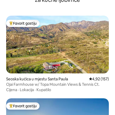
Favorit gostiju
Glavni favorit gostiju
Seoska kućica u mjestu Santa Paula
Prosječna ocjen
4,92 (157)
Ojai Farmhouse w/ Topa Mountain Views & Tennis Ct.
Cijena
·
Lokacija
·
Kupatilo
Favorit gostiju
Glavni favorit gostiju