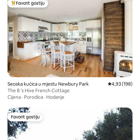
Favorit gostiju
Glavni favorit gostiju
Seoska kućica u mjestu Newbury Park
Prosječna ocjen
4,93 (198)
The B 's Hive French Cottage
Cijena
·
Porodica
·
Hodanje
Favorit gostiju
Favorit gostiju