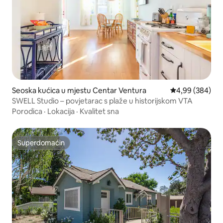
Seoska kućica u mjestu Centar Ventura
Prosječna ocjen
4,99 (384)
SWELL Studio – povjetarac s plaže u historijskom VTA
Porodica
·
Lokacija
·
Kvalitet sna
Superdomaćin
Superdomaćin