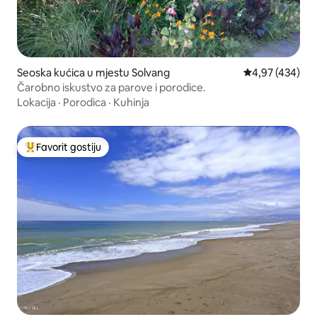
Seoska kućica u mjestu Solvang
Prosječna ocjen
4,97 (434)
Čarobno iskustvo za parove i porodice.
Lokacija
·
Porodica
·
Kuhinja
Favorit gostiju
Glavni favorit gostiju