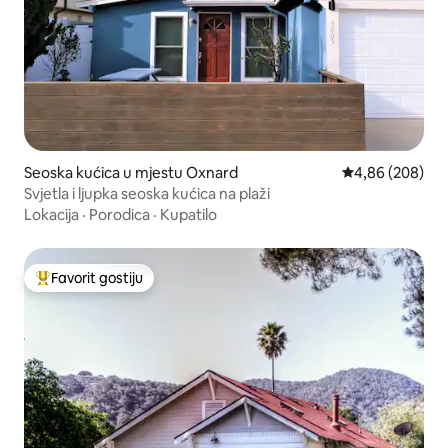
Seoska kućica u mjestu Oxnard
Prosječna ocjen
4,86 (208)
Svjetla i ljupka seoska kućica na plaži
Lokacija
·
Porodica
·
Kupatilo
Favorit gostiju
Glavni favorit gostiju