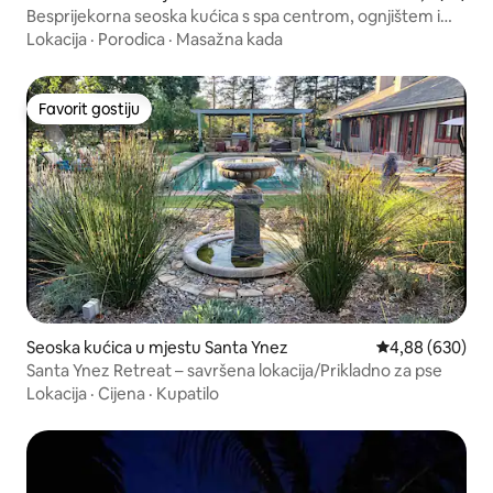
Besprijekorna seoska kućica s spa centrom, ognjištem i
lokacijom!
Lokacija
·
Porodica
·
Masažna kada
Favorit gostiju
Favorit gostiju
Seoska kućica u mjestu Santa Ynez
Prosječna ocjen
4,88 (630)
Santa Ynez Retreat – savršena lokacija/Prikladno za pse
Lokacija
·
Cijena
·
Kupatilo