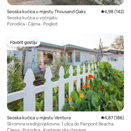
Seoska kućica u mjestu Thousand Oaks
Prosječna ocjen
4,98 (142)
Seoska kućica u voćnjaku
Porodica
·
Cijena
·
Pogled
Favorit gostiju
Favorit gostiju
Seoska kućica u mjestu Ventura
Prosječna ocjen
4,87 (186)
Skromna srednjovjekovna. 1 ulica do Pierpont Beacha.
Cijena
·
Porodica
·
Kretanje okruženjem