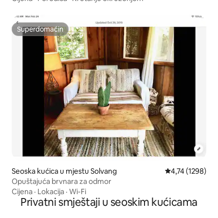
Superdomaćin
Superdomaćin
Seoska kućica u mjestu Solvang
Prosječna ocjena
4,74 (1298)
Opuštajuća brvnara za odmor
Cijena
·
Lokacija
·
Wi-Fi
Privatni smještaji u seoskim kućicama