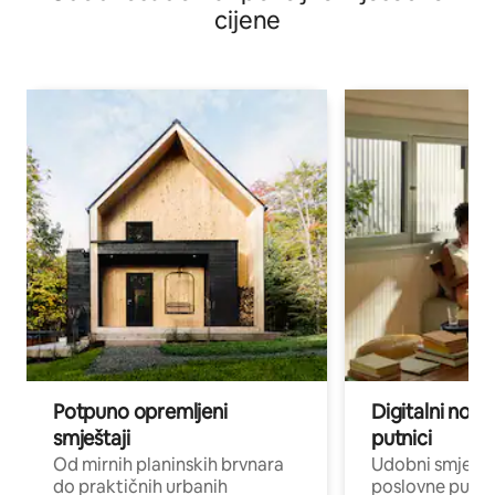
cijene
Potpuno opremljeni
Digitalni noma
smještaji
putnici
Od mirnih planinskih brvnara
Udobni smješta
do praktičnih urbanih
poslovne putnik