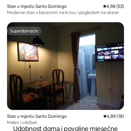
Stan u mjestu Santo Domingo
Prosječna ocje
4,98 (53)
Moderan stan s bazenom na krovu i pogledom na okean
Superdomaćin
Superdomaćin
Stan u mjestu Santo Domingo
Prosječna ocje
4,89 (18)
Malen i udoban
Udobnost doma i povoljne mjesečne