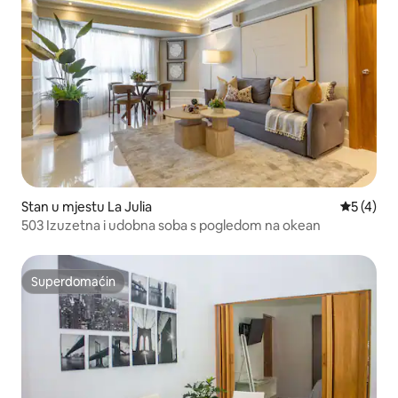
Stan u mjestu La Julia
Prosječna
5 (4)
503 Izuzetna i udobna soba s pogledom na okean
Superdomaćin
Superdomaćin