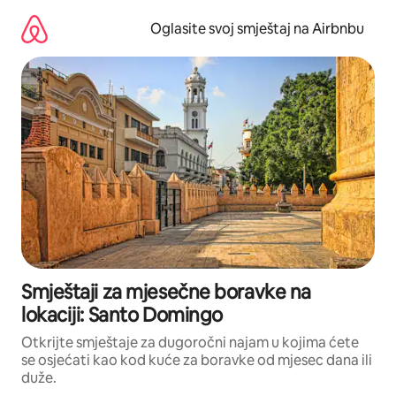
Pređi
na
Oglasite svoj smještaj na Airbnbu
sadržaj
Smještaji za mjesečne boravke na
lokaciji: Santo Domingo
Otkrijte smještaje za dugoročni najam u kojima ćete
se osjećati kao kod kuće za boravke od mjesec dana ili
duže.