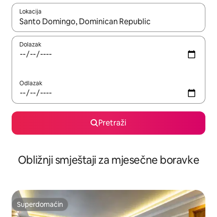
Lokacija
Kad rezultati budu dostupni, krećite se gore i dolje pomoću strel
Dolazak
Odlazak
Pretraži
Obližnji smještaji za mjesečne boravke
Superdomaćin
Superdomaćin