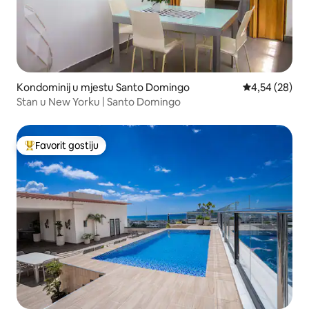
Kondominij u mjestu Santo Domingo
Prosječna ocje
4,54 (28)
Stan u New Yorku | Santo Domingo
Favorit gostiju
Glavni favorit gostiju