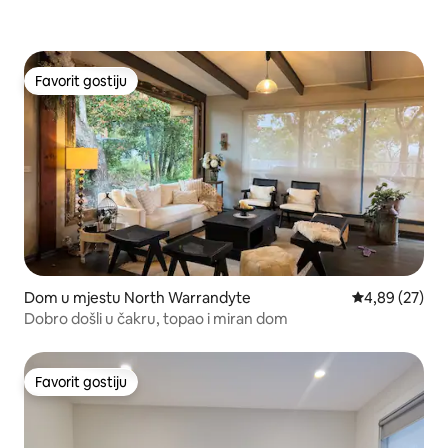
Favorit gostiju
Favorit gostiju
Dom u mjestu North Warrandyte
Prosječna ocje
4,89 (27)
Dobro došli u čakru, topao i miran dom
Favorit gostiju
Favorit gostiju