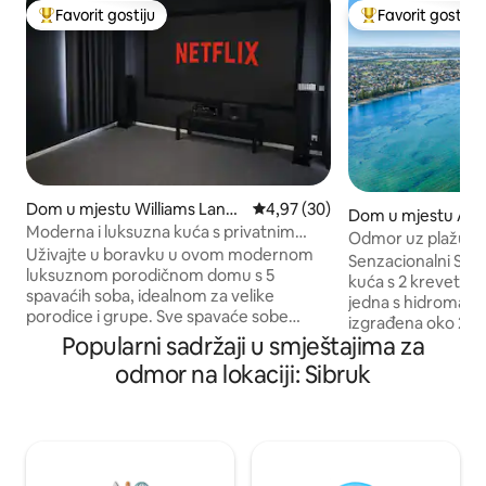
Favorit gostiju
Favorit gostiju
Glavni favorit gostiju
Glavni favorit gost
Dom u mjestu Williams Landi
Prosječna ocjena: 4,97 od 5, rec
4,97 (30)
Dom u mjestu Alt
ng
Moderna i luksuzna kuća s privatnim
Odmor uz plažu
kupatilima.
Uživajte u boravku u ovom modernom
Senzacionalni Se
luksuznom porodičnom domu s 5
kuća s 2 kreveta i 
spavaćih soba, idealnom za velike
jedna s hidromas
porodice i grupe. Sve spavaće sobe
izgrađena oko 2000
imaju privatna kupatila, uključujući
Popularni sadržaji u smještajima za
pored parka i sam
glavnu spavaću sobu sa spa centrom i još
Flemmings (Seahol
odmor na lokaciji: Sibruk
jednu spavaću sobu s kadom. Opustite
Cafea. Uživajte u ju
se uz Sony kućno kino, u teretani i u više
prošetajte 750 me
dnevnih boravaka. Djeci će se svidjeti
Altona i trgovačke 
posebna dječja soba s igračkama,
450 metara do sta
knjigama, Lego kockicama i dječjim
minutni voz do Me
stolom. Potpuno opremljena kuhinja,