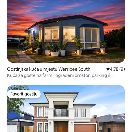
Gostinjska kuća u mjestu Werribee South
Prosječna ocj
4,78 (9)
Kuća za goste na farmi, ograđeni prostor, parking ili
karavan
Favorit gostiju
Favorit gostiju