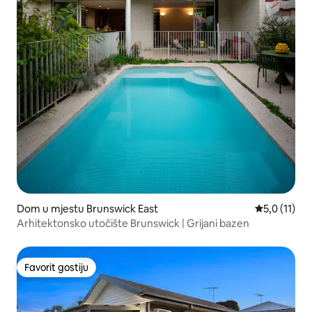
Dom u mjestu Brunswick East
Prosječna oc
5,0 (11)
Arhitektonsko utočište Brunswick | Grijani bazen
Favorit gostiju
Favorit gostiju