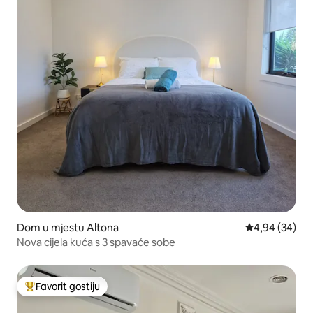
Dom u mjestu Altona
Prosječna ocje
4,94 (34)
Nova cijela kuća s 3 spavaće sobe
Favorit gostiju
Glavni favorit gostiju