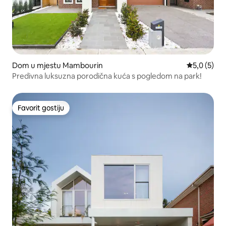
Dom u mjestu Mambourin
Prosječna o
5,0 (5)
Predivna luksuzna porodična kuća s pogledom na park!
Favorit gostiju
Favorit gostiju