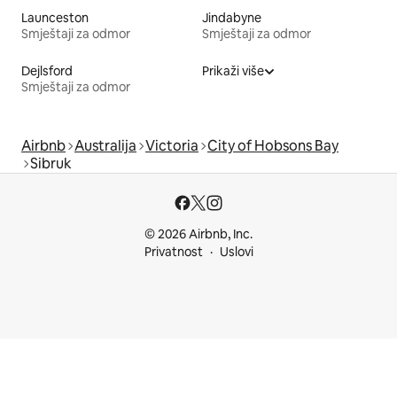
Launceston
Jindabyne
Smještaji za odmor
Smještaji za odmor
Dejlsford
Prikaži više
Smještaji za odmor
Airbnb
Australija
Victoria
City of Hobsons Bay
Sibruk
© 2026 Airbnb, Inc.
Privatnost
Uslovi