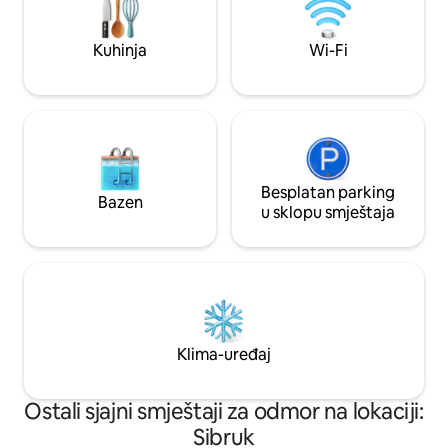
smještaj uz more n
mašina za pranje suđa, mašina za pranje
pametni TV od 65inč
veša, mašina za sušenje veša, besplatan
blizini svih sadrža
Kuhinja
Wi-Fi
parking, Wi-Fi. 10 minuta hoda do voza,
jednostavan pristup CBD-u.
Besplatan parking
Bazen
u sklopu smještaja
Klima-uređaj
Ostali sjajni smještaji za odmor na lokaciji:
Sibruk