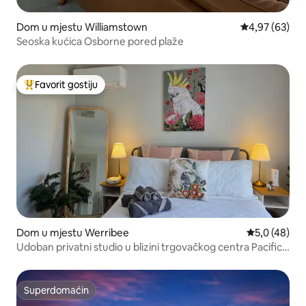
Dom u mjestu Williamstown
Prosječna ocje
4,97 (63)
Seoska kućica Osborne pored plaže
Favorit gostiju
Glavni favorit gostiju
Dom u mjestu Werribee
Prosječna ocj
5,0 (48)
Udoban privatni studio u blizini trgovačkog centra Pacific
Werribee
Superdomaćin
Superdomaćin