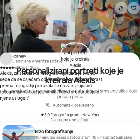
Pređi
na
sadržaj
Roshely
Sjedinjene Američke Države
·
oktobar 2025.
Personalizirani portreti koje je
,
Alexis, zaista slatka fotografkinja, dala je sve od
kreirala Alexis
sebe da se osjećam opušteno. Njena iskrena strast
prema fotografiji pokazala se na zadivljujućim
Ja sam dobitnik nagrade koji snima autentične i smislene slike koje
fotografijama koje je snimila. Toplo preporučujem
pričaju priču.
njene usluge! :)
Automatski prevedeno
5,0
·
Fotograf u gradu: New York
,
Dostupno u smještaju
Brzo fotografisanje
30-minutna sesija s fotografom. 10 + neobrađenih slika