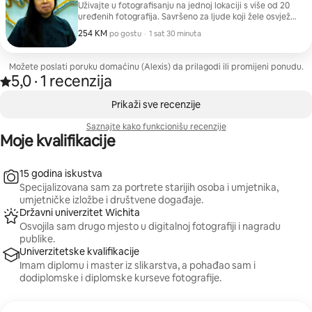
Uživajte u fotografisanju na jednoj lokaciji s više od 20
uređenih fotografija. Savršeno za ljude koji žele osvježiti
svoj poslovni profil ili društvene mreže portretima lica i
254 KM
254 KM po gostu
,
po gostu
·
1 sat 30 minuta
portretima okruženja orijentisanim na karijeru!
Možete poslati poruku domaćinu (Alexis) da prilagodi ili promijeni ponudu.
5,0
·
1 recenzija
Ocijenjeno s 5,0 od 5 zvjezdica na osnovu 1 recenzije
,
Prikazano 0 od 0 stavki
Prikaži sve recenzije
Saznajte kako funkcionišu recenzije
Moje kvalifikacije
15 godina iskustva
Specijalizovana sam za portrete starijih osoba i umjetnika,
umjetničke izložbe i društvene događaje.
Državni univerzitet Wichita
Osvojila sam drugo mjesto u digitalnoj fotografiji i nagradu
publike.
Univerzitetske kvalifikacije
Imam diplomu i master iz slikarstva, a pohađao sam i
dodiplomske i diplomske kurseve fotografije.