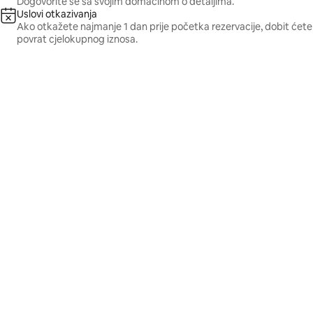
Dogovorite se sa svojim domaćinom o detaljima.
Uslovi otkazivanja
Ako otkažete najmanje 1 dan prije početka rezervacije, dobit ćete
povrat cjelokupnog iznosa.