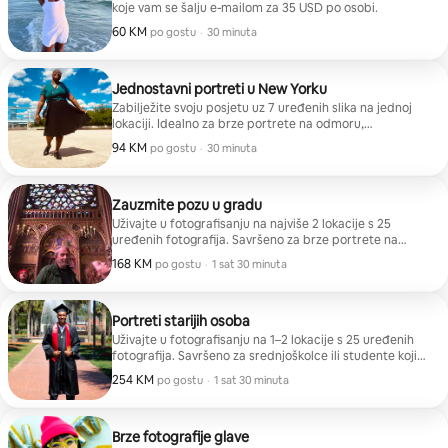
koje vam se šalju e-mailom za 35 USD po osobi.
60 KM
60 KM po gostu
,
po gostu
·
30 minuta
Jednostavni portreti u New Yorku
Zabilježite svoju posjetu uz 7 uređenih slika na jednoj
lokaciji. Idealno za brze portrete na odmoru,
samostalne putnike i parove.
94 KM
94 KM po gostu
,
po gostu
·
30 minuta
Zauzmite pozu u gradu
Uživajte u fotografisanju na najviše 2 lokacije s 25
uređenih fotografija. Savršeno za brze portrete na
odmoru, samostalne putnike, parove i putne blogere.
168 KM
168 KM po gostu
,
po gostu
·
1 sat 30 minuta
Portreti starijih osoba
Uživajte u fotografisanju na 1–2 lokacije s 25 uređenih
fotografija. Savršeno za srednjoškolce ili studente koji
žele obilježiti svoju značajnu prigodu ove sezone
254 KM
254 KM po gostu
,
po gostu
·
1 sat 30 minuta
mature!
Brze fotografije glave