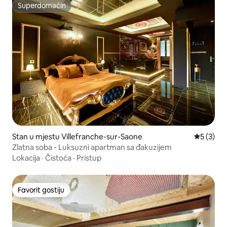
Superdomaćin
Superdomaćin
Stan u mjestu Villefranche-sur-Saone
Prosječna
5 (3)
Zlatna soba - Luksuzni apartman sa đakuzijem
Lokacija
·
Čistoća
·
Pristup
Favorit gostiju
Favorit gostiju