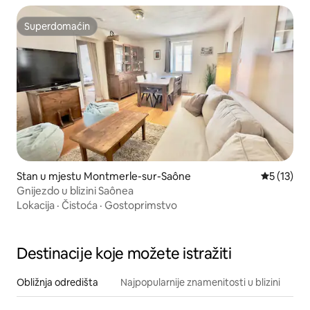
Superdomaćin
Superdomaćin
Stan u mjestu Montmerle-sur-Saône
Prosječna 
5 (13)
Gnijezdo u blizini Saônea
Lokacija
·
Čistoća
·
Gostoprimstvo
Destinacije koje možete istražiti
Obližnja odredišta
Najpopularnije znamenitosti u blizini