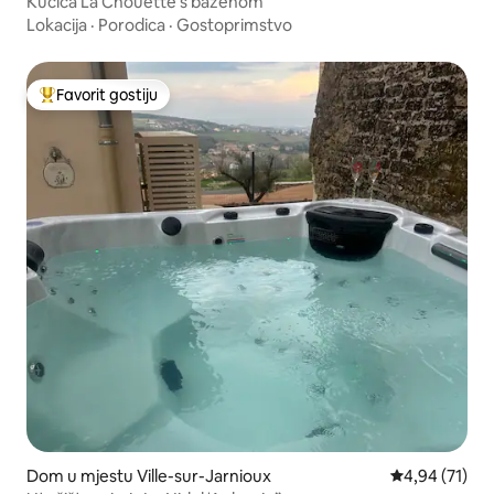
Kućica La Chouette s bazenom
Lokacija
·
Porodica
·
Gostoprimstvo
Favorit gostiju
Glavni favorit gostiju
Dom u mjestu Ville-sur-Jarnioux
Prosječna ocje
4,94 (71)