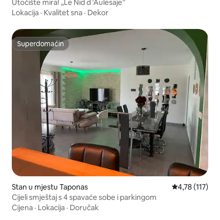
Utočište mira! „Le Nid d 'Aulesaje”
Lokacija
·
Kvalitet sna
·
Dekor
Superdomaćin
Superdomaćin
Stan u mjestu Taponas
Prosječna ocje
4,78 (117)
Cijeli smještaj s 4 spavaće sobe i parkingom
Cijena
·
Lokacija
·
Doručak