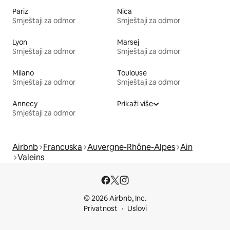
Pariz
Nica
Smještaji za odmor
Smještaji za odmor
Lyon
Marsej
Smještaji za odmor
Smještaji za odmor
Milano
Toulouse
Smještaji za odmor
Smještaji za odmor
Annecy
Prikaži više
Smještaji za odmor
Airbnb
Francuska
Auvergne-Rhône-Alpes
Ain
Valeins
© 2026 Airbnb, Inc.
Privatnost
Uslovi