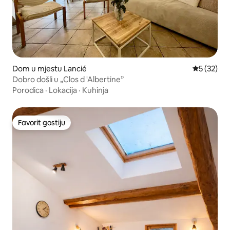
Dom u mjestu Lancié
Prosječna o
5 (32)
Dobro došli u „Clos d 'Albertine”
Porodica
·
Lokacija
·
Kuhinja
Favorit gostiju
Favorit gostiju