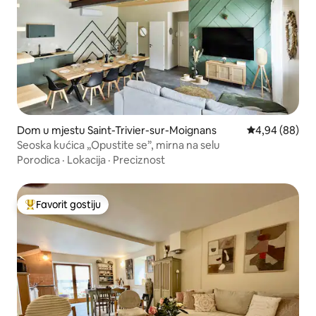
Dom u mjestu Saint-Trivier-sur-Moignans
Prosječna ocje
4,94 (88)
Seoska kućica „Opustite se”, mirna na selu
Porodica
·
Lokacija
·
Preciznost
Favorit gostiju
Glavni favorit gostiju