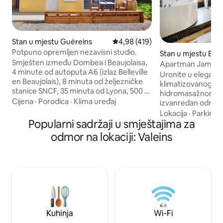
Stan u mjestu Guéreins
Prosječna ocjena: 4,98 od 5, rece
4,98 (419)
Potpuno opremljen nezavisni studio.
Stan u mjestu Belvi
Smješten između Dombea i Beaujolaisa,
Apartman James Bo
4 minute od autoputa A6 (izlaz Belleville
uređaj
Uronite u elegantn
en Beaujolais), 8 minuta od željezničke
klimatizovanog ap
stanice SNCF, 35 minuta od Lyona, 500 m
hidromasažnom ka
od plavog puta biciklom). Veliki potpuno
Cijena
·
Porodica
·
Klima uređaj
izvanredan odmor.
opremljeni studio, kuhinja, krevet od 160
jedinstvenom okr
Lokacija
·
Parking
cm, mašina za pranje veša, tuš kabina i
Popularni sadržaji u smještajima za
nezaboravno isku
WC, klima uređaj, Wi-Fi, privatna vanjska
elegantnog ambije
odmor na lokaciji: Valeins
terasa, roštilj, besplatan i siguran parking
inspirisane najpoz
VL, sklonište za bicikle..., posteljina i
agentima. Idealno
peškiri, kafa, čaj, čokolada i hladna pića.
spratu male, tihe 
Životinje su u redu. Dolazak od 15.00,
prodavnicama u bli
odlazak u 11.00
autoput udaljenim
željezničkom sta
od 5 minuta. Rezerv
opuštanja već dan
Kuhinja
Wi-Fi