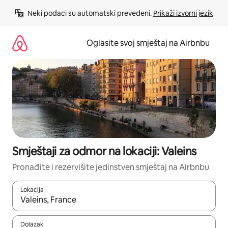
Pređi
Neki podaci su automatski prevedeni. 
Prikaži izvorni jezik
na
sadržaj
Oglasite svoj smještaj na Airbnbu
Smještaji za odmor na lokaciji: Valeins
Pronađite i rezervišite jedinstven smještaj na Airbnbu
Lokacija
Kad rezultati budu dostupni, krećite se gore i dolje pomoću strel
Dolazak