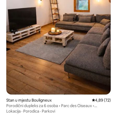
Stan u mjestu Bouligneux
Prosječna ocje
4,89 (72)
Porodični dupleks za 6 osoba • Parc des Oiseaux •
Châtillon
Lokacija
·
Porodica
·
Parkovi