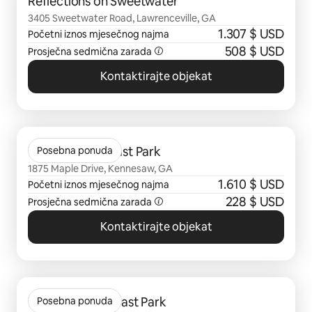
Reflections on Sweetwater
3405 Sweetwater Road, Lawrenceville, GA
1.307 $ USD
Početni iznos mjesečnog najma
508 $ USD
Prosječna sedmična zarada
Kontaktirajte objekat
Prikazano 0 od 0 stavki
The Ashton at East Park
Posebna ponuda
1875 Maple Drive, Kennesaw, GA
1.610 $ USD
Početni iznos mjesečnog najma
228 $ USD
Prosječna sedmična zarada
Kontaktirajte objekat
Prikazano 0 od 0 stavki
The Delaney at East Park
Posebna ponuda