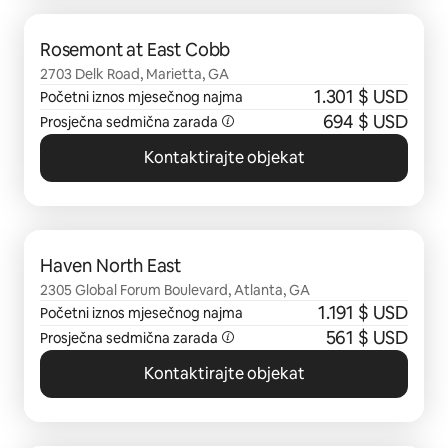
Prikazano 0 od 0 stavki
Rosemont at East Cobb
2703 Delk Road, Marietta, GA
1.301 $ USD
Početni iznos mjesečnog najma
694 $ USD
Prosječna sedmična zarada
Kontaktirajte objekat
Prikazano 0 od 0 stavki
Haven North East
2305 Global Forum Boulevard, Atlanta, GA
1.191 $ USD
Početni iznos mjesečnog najma
561 $ USD
Prosječna sedmična zarada
Kontaktirajte objekat