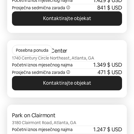
1.429 $ USD
Početni iznos mjesečnog najma
841 $ USD
Prosječna sedmična zarada
Kontaktirajte objekat
Prikazano 0 od 0 stavki
Gables Century Center
Posebna ponuda
1740 Century Circle Northeast, Atlanta, GA
1.349 $ USD
Početni iznos mjesečnog najma
471 $ USD
Prosječna sedmična zarada
Kontaktirajte objekat
Prikazano 0 od 0 stavki
Park on Clairmont
3180 Clairmont Road, Atlanta, GA
1.247 $ USD
Početni iznos mjesečnog najma