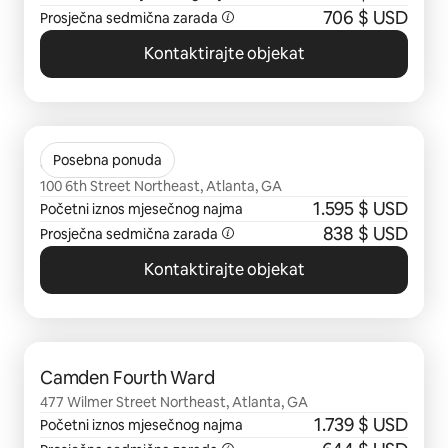
706 $ USD
Prosječna sedmična zarada
Kontaktirajte objekat
Prikazano 0 od 0 stavki
Skyhouse South
Posebna ponuda
100 6th Street Northeast, Atlanta, GA
1.595 $ USD
Početni iznos mjesečnog najma
838 $ USD
Prosječna sedmična zarada
Kontaktirajte objekat
Prikazano 0 od 0 stavki
Camden Fourth Ward
477 Wilmer Street Northeast, Atlanta, GA
1.739 $ USD
Početni iznos mjesečnog najma