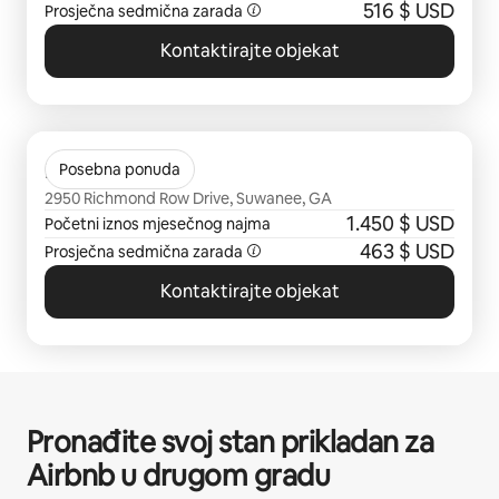
516 $ USD
Prosječna sedmična zarada
Kontaktirajte objekat
Prikazano 0 od 0 stavki
Richmond Row
Posebna ponuda
2950 Richmond Row Drive, Suwanee, GA
1.450 $ USD
Početni iznos mjesečnog najma
463 $ USD
Prosječna sedmična zarada
Kontaktirajte objekat
Pronađite svoj stan prikladan za
Airbnb u drugom gradu