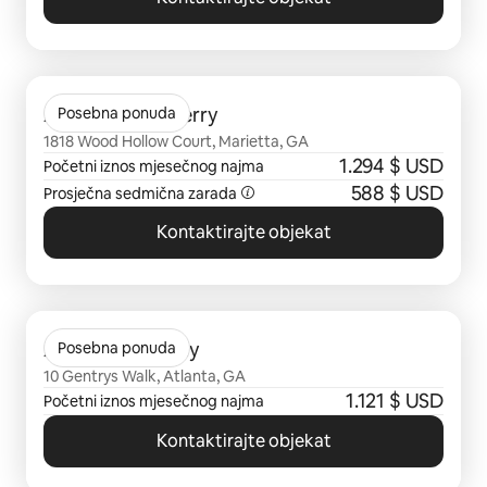
Prikazano 0 od 0 stavki
Avana Powers Ferry
Posebna ponuda
1818 Wood Hollow Court, Marietta, GA
1.294 $ USD
Početni iznos mjesečnog najma
588 $ USD
Prosječna sedmična zarada
Kontaktirajte objekat
Prikazano 0 od 0 stavki
Avana Dunwoody
Posebna ponuda
10 Gentrys Walk, Atlanta, GA
1.121 $ USD
Početni iznos mjesečnog najma
Kontaktirajte objekat