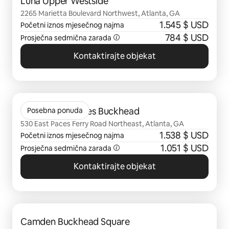
Luna Upper Westside
2265 Marietta Boulevard Northwest, Atlanta, GA
1.545 $ USD
Početni iznos mjesečnog najma
784 $ USD
Prosječna sedmična zarada
Kontaktirajte objekat
Prikazano 0 od 0 stavki
The Ashley Gables Buckhead
Posebna ponuda
530 East Paces Ferry Road Northeast, Atlanta, GA
1.538 $ USD
Početni iznos mjesečnog najma
1.051 $ USD
Prosječna sedmična zarada
Kontaktirajte objekat
Prikazano 0 od 0 stavki
Camden Buckhead Square