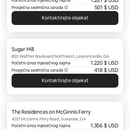
1.287 $ USD
Početni iznos mjesečnog najma
501 $ USD
Prosječna sedmična zarada
Kontaktirajte objekat
Prikazano 0 od 0 stavki
Sugar Mill
855 Walther Boulevard Northwest, Lawrenceville, GA
1.220 $ USD
Početni iznos mjesečnog najma
418 $ USD
Prosječna sedmična zarada
Kontaktirajte objekat
Prikazano 0 od 0 stavki
The Residences on McGinnis Ferry
4021 McGinnis Ferry Road, Suwanee, GA
1.356 $ USD
Početni iznos mjesečnog najma