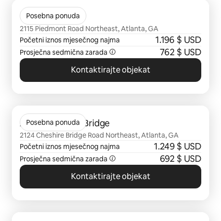
Prikazano 0 od 0 stavki
Optimist lofts
Posebna ponuda
2115 Piedmont Road Northeast, Atlanta, GA
1.196 $ USD
Početni iznos mjesečnog najma
762 $ USD
Prosječna sedmična zarada
Kontaktirajte objekat
Prikazano 0 od 0 stavki
Avana Cheshire Bridge
Posebna ponuda
2124 Cheshire Bridge Road Northeast, Atlanta, GA
1.249 $ USD
Početni iznos mjesečnog najma
692 $ USD
Prosječna sedmična zarada
Kontaktirajte objekat
Prikazano 0 od 0 stavki