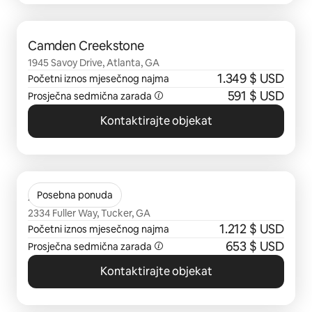
Prikazano 0 od 0 stavki
Camden Creekstone
1945 Savoy Drive, Atlanta, GA
1.349 $ USD
Početni iznos mjesečnog najma
591 $ USD
Prosječna sedmična zarada
Kontaktirajte objekat
Prikazano 0 od 0 stavki
Avana Twenty9
Posebna ponuda
2334 Fuller Way, Tucker, GA
1.212 $ USD
Početni iznos mjesečnog najma
653 $ USD
Prosječna sedmična zarada
Kontaktirajte objekat