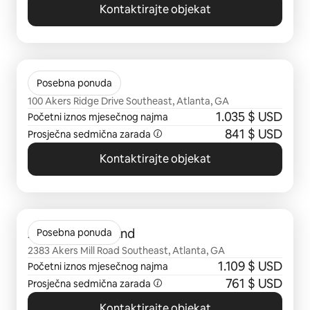
Kontaktirajte objekat
Prikazano 0 od 0 stavki
Gables Mill
Posebna ponuda
100 Akers Ridge Drive Southeast, Atlanta, GA
1.035 $ USD
Početni iznos mjesečnog najma
841 $ USD
Prosječna sedmična zarada
Kontaktirajte objekat
Prikazano 0 od 0 stavki
Avana Cumberland
Posebna ponuda
2383 Akers Mill Road Southeast, Atlanta, GA
1.109 $ USD
Početni iznos mjesečnog najma
761 $ USD
Prosječna sedmična zarada
Kontaktirajte objekat