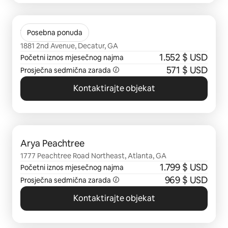
Prikazano 0 od 0 stavki
Vela Park
Posebna ponuda
1881 2nd Avenue, Decatur, GA
1.552 $ USD
Početni iznos mjesečnog najma
571 $ USD
Prosječna sedmična zarada
Kontaktirajte objekat
Prikazano 0 od 0 stavki
Arya Peachtree
1777 Peachtree Road Northeast, Atlanta, GA
1.799 $ USD
Početni iznos mjesečnog najma
969 $ USD
Prosječna sedmična zarada
Kontaktirajte objekat