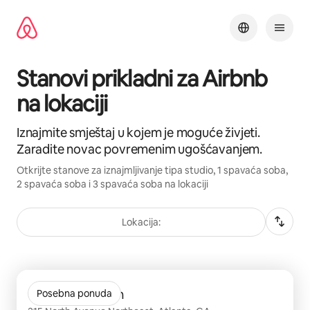
Pređi
na
sadržaj
Stanovi prikladni za Airbnb
na lokaciji
Iznajmite smještaj u kojem je moguće živjeti.
Zaradite novac povremenim ugošćavanjem.
Otkrijte stanove za iznajmljivanje tipa studio, 1 spavaća soba,
2 spavaća soba i 3 spavaća soba na lokaciji
Lokacija:
Prikazano 0 od 0 stavki
Crest at Midtown
Posebna ponuda