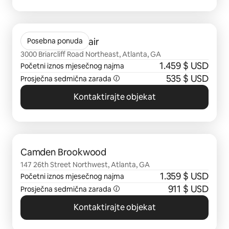
Prikazano 0 od 0 stavki
Camden Saint Clair
Posebna ponuda
3000 Briarcliff Road Northeast, Atlanta, GA
1.459 $ USD
Početni iznos mjesečnog najma
535 $ USD
Prosječna sedmična zarada
Kontaktirajte objekat
Prikazano 0 od 0 stavki
Camden Brookwood
147 26th Street Northwest, Atlanta, GA
1.359 $ USD
Početni iznos mjesečnog najma
911 $ USD
Prosječna sedmična zarada
Kontaktirajte objekat