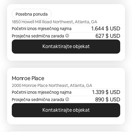
Prikazano 0 od 0 stavki
The Howell
Posebna ponuda
1850 Howell Mill Road Northwest, Atlanta, GA
1.644 $ USD
Početni iznos mjesečnog najma
627 $ USD
Prosječna sedmična zarada
Kontaktirajte objekat
Prikazano 0 od 0 stavki
Monroe Place
2000 Monroe Place Northeast, Atlanta, GA
1.339 $ USD
Početni iznos mjesečnog najma
890 $ USD
Prosječna sedmična zarada
Kontaktirajte objekat