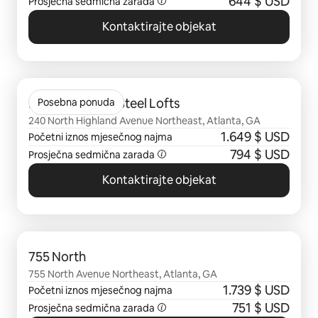
644 $ USD
Prosječna sedmična zarada
Kontaktirajte objekat
Prikazano 0 od 0 stavki
North Highland Steel Lofts
Posebna ponuda
240 North Highland Avenue Northeast, Atlanta, GA
1.649 $ USD
Početni iznos mjesečnog najma
794 $ USD
Prosječna sedmična zarada
Kontaktirajte objekat
Prikazano 0 od 0 stavki
755 North
755 North Avenue Northeast, Atlanta, GA
1.739 $ USD
Početni iznos mjesečnog najma
751 $ USD
Prosječna sedmična zarada