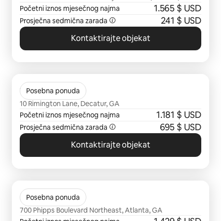
1.565 $ USD
Početni iznos mjesečnog najma
241 $ USD
Prosječna sedmična zarada
Kontaktirajte objekat
Prikazano 0 od 0 stavki
The Clarion
Posebna ponuda
10 Rimington Lane, Decatur, GA
1.181 $ USD
Početni iznos mjesečnog najma
695 $ USD
Prosječna sedmična zarada
Kontaktirajte objekat
Prikazano 0 od 0 stavki
Camden Phipps
Posebna ponuda
700 Phipps Boulevard Northeast, Atlanta, GA