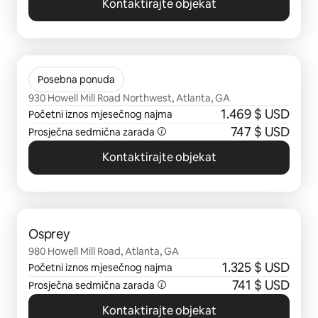
Kontaktirajte objekat
Prikazano 0 od 0 stavki
The Brady
Posebna ponuda
930 Howell Mill Road Northwest, Atlanta, GA
1.469 $ USD
Početni iznos mjesečnog najma
747 $ USD
Prosječna sedmična zarada
Kontaktirajte objekat
Prikazano 0 od 0 stavki
Osprey
980 Howell Mill Road, Atlanta, GA
1.325 $ USD
Početni iznos mjesečnog najma
741 $ USD
Prosječna sedmična zarada
Kontaktirajte objekat