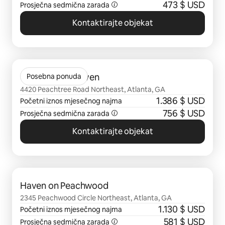
473 $ USD
Prosječna sedmična zarada
Kontaktirajte objekat
Prikazano 0 od 0 stavki
Gables Brookhaven
Posebna ponuda
4420 Peachtree Road Northeast, Atlanta, GA
1.386 $ USD
Početni iznos mjesečnog najma
756 $ USD
Prosječna sedmična zarada
Kontaktirajte objekat
Prikazano 0 od 0 stavki
Haven on Peachwood
2345 Peachwood Circle Northeast, Atlanta, GA
1.130 $ USD
Početni iznos mjesečnog najma
581 $ USD
Prosječna sedmična zarada