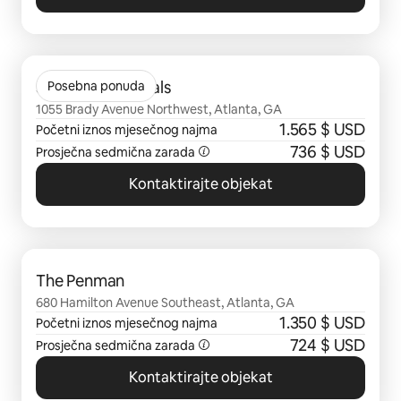
Prikazano 0 od 0 stavki
Sentral Star Metals
Posebna ponuda
1055 Brady Avenue Northwest, Atlanta, GA
1.565 $ USD
Početni iznos mjesečnog najma
736 $ USD
Prosječna sedmična zarada
Kontaktirajte objekat
Prikazano 0 od 0 stavki
The Penman
680 Hamilton Avenue Southeast, Atlanta, GA
1.350 $ USD
Početni iznos mjesečnog najma
724 $ USD
Prosječna sedmična zarada
Kontaktirajte objekat