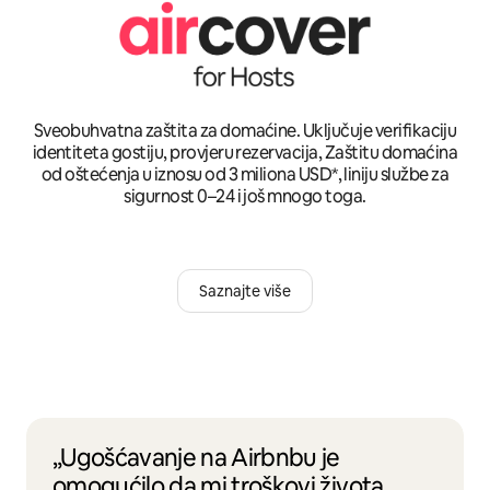
Sveobuhvatna zaštita za domaćine. Uključuje verifikaciju
identiteta gostiju, provjeru rezervacija, Zaštitu domaćina
od oštećenja u iznosu od 3 miliona USD*, liniju službe za
sigurnost 0–24 i još mnogo toga.
Saznajte više
„Ugošćavanje na Airbnbu je
omogućilo da mi troškovi života