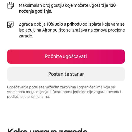
Maksimalan broj gostiju koje možete ugostiti je
120
noćenja godišnje
.
Zgrada dobija
10% udio u prihodu
od isplata koje vam se
isplaćuju na Airbnbu, što se izražava na osnovu procjene
zarade.
Počnite ugošćavati
Postanite stanar
Ugošćavanje podliježe važećim zakonima i ograničenjima koja se
vremenom mogu mijenjati. Dostupnost jedinice nije zagarantovana i
podložna je promjenama.
Vaša potencijalna zarada iznosi BAM1624 mjesečno