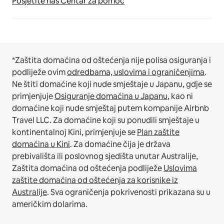
Posjetite naš Centar za pomoć
*Zaštita domaćina od oštećenja nije polisa osiguranja i
podliježe ovim
odredbama, uslovima i ograničenjima
.
Ne štiti domaćine koji nude smještaje u Japanu, gdje se
primjenjuje
Osiguranje domaćina u Japanu
, kao ni
domaćine koji nude smještaj putem kompanije Airbnb
Travel LLC.
Za domaćine koji su ponudili smještaje u
kontinentalnoj Kini, primjenjuje se
Plan zaštite
domaćina u Kini
.
Za domaćine čija je država
prebivališta ili poslovnog sjedišta unutar Australije,
Zaštita domaćina od oštećenja podliježe
Uslovima
zaštite domaćina od oštećenja za korisnike iz
Australije
. Sva ograničenja pokrivenosti prikazana su u
američkim dolarima.