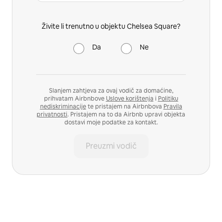
Živite li trenutno u objektu Chelsea Square?
Da
Ne
Slanjem zahtjeva za ovaj vodič za domaćine,
prihvatam Airbnbove
Uslove korištenja
i
Politiku
nediskriminacije
te pristajem na Airbnbova
Pravila
privatnosti
. Pristajem na to da Airbnb upravi objekta
dostavi moje podatke za kontakt.
Preuzmi vodič