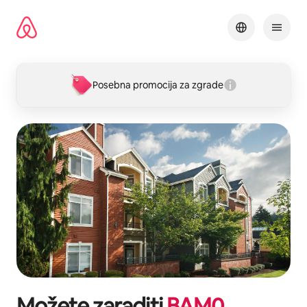
Pređi
na
sadržaj
Posebna promocija za zgrade
Možete zaraditi
BAM
0