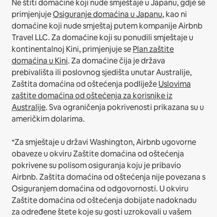
Ne štiti domaćine koji nude smještaje u Japanu, gdje se
primjenjuje
Osiguranje domaćina u Japanu
, kao ni
domaćine koji nude smještaj putem kompanije Airbnb
Travel LLC.
Za domaćine koji su ponudili smještaje u
kontinentalnoj Kini, primjenjuje se
Plan zaštite
domaćina u Kini
.
Za domaćine čija je država
prebivališta ili poslovnog sjedišta unutar Australije,
Zaštita domaćina od oštećenja podliježe
Uslovima
zaštite domaćina od oštećenja za korisnike iz
Australije
. Sva ograničenja pokrivenosti prikazana su u
američkim dolarima.
*Za smještaje u državi Washington, Airbnb ugovorne
obaveze u okviru Zaštite domaćina od oštećenja
pokrivene su polisom osiguranja koju je pribavio
Airbnb. Zaštita domaćina od oštećenja nije povezana s
Osiguranjem domaćina od odgovornosti. U okviru
Zaštite domaćina od oštećenja dobijate nadoknadu
za određene štete koje su gosti uzrokovali u vašem