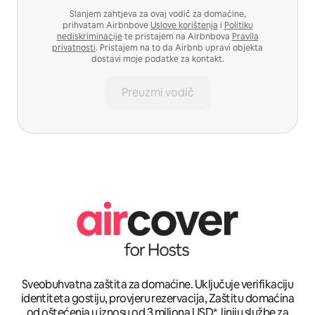
Slanjem zahtjeva za ovaj vodič za domaćine,
prihvatam Airbnbove
Uslove korištenja
i
Politiku
nediskriminacije
te pristajem na Airbnbova
Pravila
privatnosti
. Pristajem na to da Airbnb upravi objekta
dostavi moje podatke za kontakt.
Preuzmi vodič
Sveobuhvatna zaštita za domaćine. Uključuje verifikaciju
identiteta gostiju, provjeru rezervacija, Zaštitu domaćina
od oštećenja u iznosu od 3 miliona USD*, liniju službe za