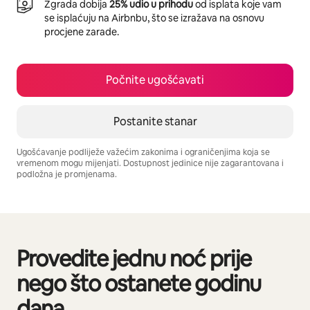
Zgrada dobija
25% udio u prihodu
od isplata koje vam
se isplaćuju na Airbnbu, što se izražava na osnovu
procjene zarade.
Počnite ugošćavati
Postanite stanar
Ugošćavanje podliježe važećim zakonima i ograničenjima koja se
vremenom mogu mijenjati. Dostupnost jedinice nije zagarantovana i
podložna je promjenama.
Vaša potencijalna zarada iznosi BAM1703 mjesečno
Provedite jednu noć prije
Prikazano 0 od 0 stavki
nego što ostanete godinu
dana