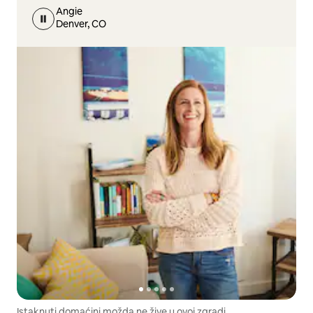
Angie
Denver, CO
Istaknuti domaćini možda ne žive u ovoj zgradi.