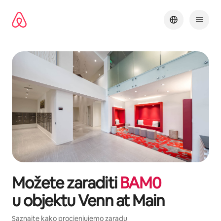
Pređi
na
sadržaj
Možete zaraditi
BAM
0
u objektu
Venn at Main
Saznajte kako procjenjujemo zaradu