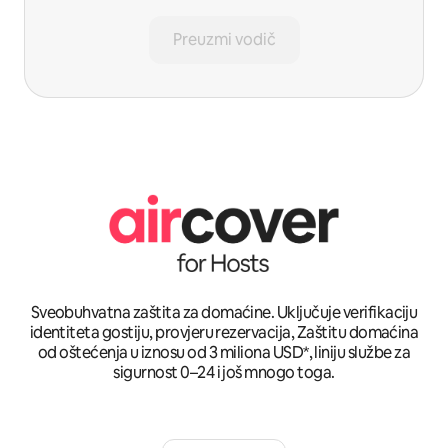
Preuzmi vodič
Sveobuhvatna zaštita za domaćine. Uključuje verifikaciju
identiteta gostiju, provjeru rezervacija, Zaštitu domaćina
od oštećenja u iznosu od 3 miliona USD*, liniju službe za
sigurnost 0–24 i još mnogo toga.