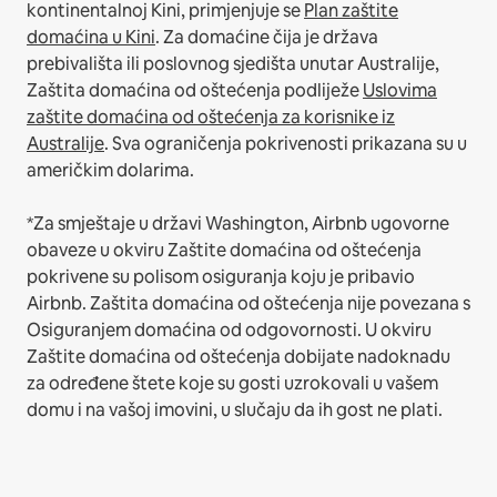
kontinentalnoj Kini, primjenjuje se
Plan zaštite
domaćina u Kini
.
Za domaćine čija je država
prebivališta ili poslovnog sjedišta unutar Australije,
Zaštita domaćina od oštećenja podliježe
Uslovima
zaštite domaćina od oštećenja za korisnike iz
Australije
. Sva ograničenja pokrivenosti prikazana su u
američkim dolarima.
*Za smještaje u državi Washington, Airbnb ugovorne
obaveze u okviru Zaštite domaćina od oštećenja
pokrivene su polisom osiguranja koju je pribavio
Airbnb. Zaštita domaćina od oštećenja nije povezana s
Osiguranjem domaćina od odgovornosti. U okviru
Zaštite domaćina od oštećenja dobijate nadoknadu
za određene štete koje su gosti uzrokovali u vašem
domu i na vašoj imovini, u slučaju da ih gost ne plati.