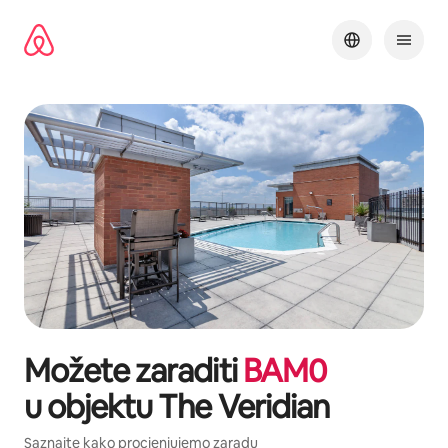
Pređi
na
sadržaj
Možete zaraditi
BAM
0
u objektu
The Veridian
Saznajte kako procjenjujemo zaradu