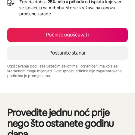
Zgrada dobija
25% udio u prihodu
od isplata koje vam
se isplaćuju na Airbnbu, što se izražava na osnovu
procjene zarade.
Počnite ugošćavati
Postanite stanar
Ugošćavanje podliježe važećim zakonima i ograničenjima koja se
vremenom mogu mijenjati. Dostupnost jedinice nije zagarantovana i
podložna je promjenama.
Vaša potencijalna zarada iznosi BAM1061 mjesečno
Provedite jednu noć prije
Prikazano 0 od 0 stavki
nego što ostanete godinu
dana