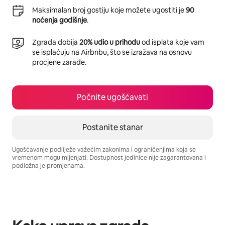
Maksimalan broj gostiju koje možete ugostiti je
90
noćenja godišnje
.
Zgrada dobija
20% udio u prihodu
od isplata koje vam
se isplaćuju na Airbnbu, što se izražava na osnovu
procjene zarade.
Počnite ugošćavati
Postanite stanar
Ugošćavanje podliježe važećim zakonima i ograničenjima koja se
vremenom mogu mijenjati. Dostupnost jedinice nije zagarantovana i
podložna je promjenama.
Vaša potencijalna zarada iznosi BAM725 mjesečno