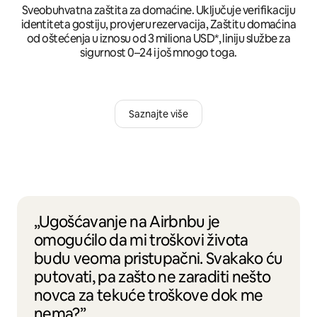
Sveobuhvatna zaštita za domaćine. Uključuje verifikaciju
identiteta gostiju, provjeru rezervacija, Zaštitu domaćina
od oštećenja u iznosu od 3 miliona USD*, liniju službe za
sigurnost 0–24 i još mnogo toga.
Saznajte više
„Ugošćavanje na Airbnbu je
omogućilo da mi troškovi života
budu veoma pristupačni. Svakako ću
putovati, pa zašto ne zaraditi nešto
novca za tekuće troškove dok me
nema?”