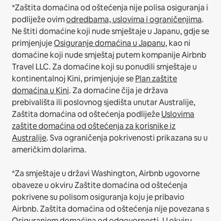
*Zaštita domaćina od oštećenja nije polisa osiguranja i
podliježe ovim
odredbama, uslovima i ograničenjima
.
Ne štiti domaćine koji nude smještaje u Japanu, gdje se
primjenjuje
Osiguranje domaćina u Japanu
, kao ni
domaćine koji nude smještaj putem kompanije Airbnb
Travel LLC.
Za domaćine koji su ponudili smještaje u
kontinentalnoj Kini, primjenjuje se
Plan zaštite
domaćina u Kini
.
Za domaćine čija je država
prebivališta ili poslovnog sjedišta unutar Australije,
Zaštita domaćina od oštećenja podliježe
Uslovima
zaštite domaćina od oštećenja za korisnike iz
Australije
. Sva ograničenja pokrivenosti prikazana su u
američkim dolarima.
*Za smještaje u državi Washington, Airbnb ugovorne
obaveze u okviru Zaštite domaćina od oštećenja
pokrivene su polisom osiguranja koju je pribavio
Airbnb. Zaštita domaćina od oštećenja nije povezana s
Osiguranjem domaćina od odgovornosti. U okviru