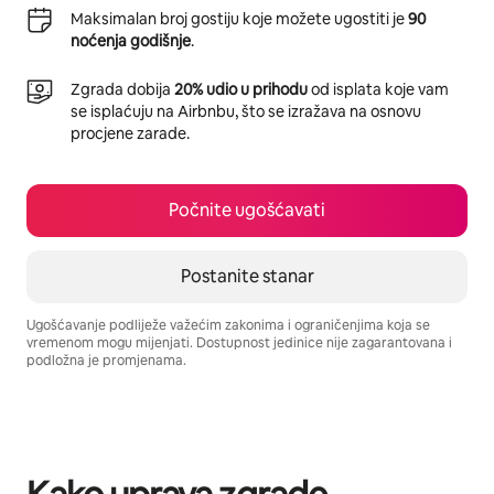
Maksimalan broj gostiju koje možete ugostiti je
90
noćenja godišnje
.
Zgrada dobija
20% udio u prihodu
od isplata koje vam
se isplaćuju na Airbnbu, što se izražava na osnovu
procjene zarade.
Počnite ugošćavati
Postanite stanar
Ugošćavanje podliježe važećim zakonima i ograničenjima koja se
vremenom mogu mijenjati. Dostupnost jedinice nije zagarantovana i
podložna je promjenama.
Vaša potencijalna zarada iznosi BAM1051 mjesečno