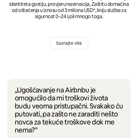
identiteta gostiju, provjeru rezervacija, Zaštitu domaćina
od oštećenja u iznosu od 3 miliona USD*, liniju službe za
sigurnost 0–24 i još mnogo toga.
Saznajte više
„Ugošćavanje na Airbnbu je
omogućilo da mi troškovi života
budu veoma pristupačni. Svakako ću
putovati, pa zašto ne zaraditi nešto
novca za tekuće troškove dok me
nema?”