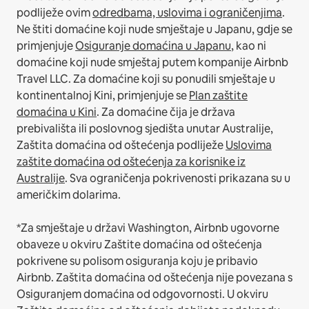
podliježe ovim
odredbama, uslovima i ograničenjima
.
Ne štiti domaćine koji nude smještaje u Japanu, gdje se
primjenjuje
Osiguranje domaćina u Japanu
, kao ni
domaćine koji nude smještaj putem kompanije Airbnb
Travel LLC.
Za domaćine koji su ponudili smještaje u
kontinentalnoj Kini, primjenjuje se
Plan zaštite
domaćina u Kini
.
Za domaćine čija je država
prebivališta ili poslovnog sjedišta unutar Australije,
Zaštita domaćina od oštećenja podliježe
Uslovima
zaštite domaćina od oštećenja za korisnike iz
Australije
. Sva ograničenja pokrivenosti prikazana su u
američkim dolarima.
*Za smještaje u državi Washington, Airbnb ugovorne
obaveze u okviru Zaštite domaćina od oštećenja
pokrivene su polisom osiguranja koju je pribavio
Airbnb. Zaštita domaćina od oštećenja nije povezana s
Osiguranjem domaćina od odgovornosti. U okviru