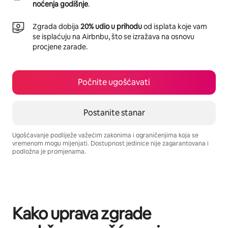
noćenja godišnje
.
Zgrada dobija
20% udio u prihodu
od isplata koje vam
se isplaćuju na Airbnbu, što se izražava na osnovu
procjene zarade.
Počnite ugošćavati
Postanite stanar
Ugošćavanje podliježe važećim zakonima i ograničenjima koja se
vremenom mogu mijenjati. Dostupnost jedinice nije zagarantovana i
podložna je promjenama.
Vaša potencijalna zarada iznosi BAM1131 mjesečno
Kako uprava zgrade