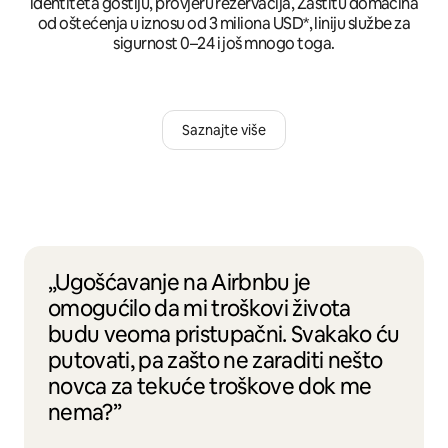
identiteta gostiju, provjeru rezervacija, Zaštitu domaćina
od oštećenja u iznosu od 3 miliona USD*, liniju službe za
sigurnost 0–24 i još mnogo toga.
Saznajte više
„Ugošćavanje na Airbnbu je
omogućilo da mi troškovi života
budu veoma pristupačni. Svakako ću
putovati, pa zašto ne zaraditi nešto
novca za tekuće troškove dok me
nema?”