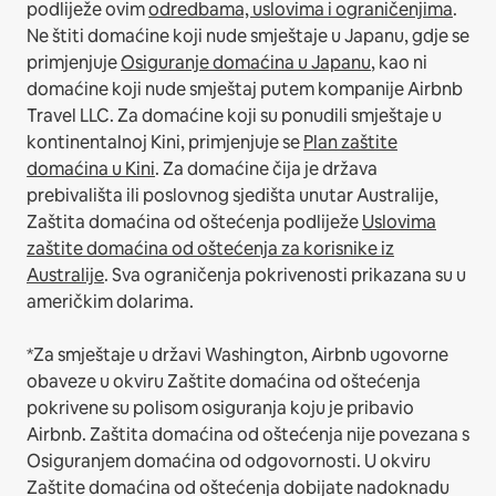
podliježe ovim
odredbama, uslovima i ograničenjima
.
Ne štiti domaćine koji nude smještaje u Japanu, gdje se
primjenjuje
Osiguranje domaćina u Japanu
, kao ni
domaćine koji nude smještaj putem kompanije Airbnb
Travel LLC.
Za domaćine koji su ponudili smještaje u
kontinentalnoj Kini, primjenjuje se
Plan zaštite
domaćina u Kini
.
Za domaćine čija je država
prebivališta ili poslovnog sjedišta unutar Australije,
Zaštita domaćina od oštećenja podliježe
Uslovima
zaštite domaćina od oštećenja za korisnike iz
Australije
. Sva ograničenja pokrivenosti prikazana su u
američkim dolarima.
*Za smještaje u državi Washington, Airbnb ugovorne
obaveze u okviru Zaštite domaćina od oštećenja
pokrivene su polisom osiguranja koju je pribavio
Airbnb. Zaštita domaćina od oštećenja nije povezana s
Osiguranjem domaćina od odgovornosti. U okviru
Zaštite domaćina od oštećenja dobijate nadoknadu