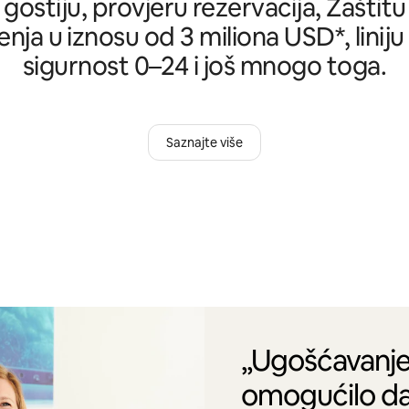
 gostiju, provjeru rezervacija, Zašti
nja u iznosu od 3 miliona USD*, liniju
sigurnost 0–24 i još mnogo toga.
Saznajte više
„Ugošćavanje
omogućilo da