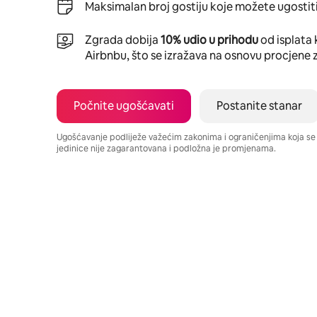
Maksimalan broj gostiju koje možete ugostiti
Zgrada dobija
10% udio u prihodu
od isplata 
Airbnbu, što se izražava na osnovu procjene 
Počnite ugošćavati
Postanite stanar
Ugošćavanje podliježe važećim zakonima i ograničenjima koja s
jedinice nije zagarantovana i podložna je promjenama.
Vaša potencijalna zarada iznosi BAM1114 mjesečno