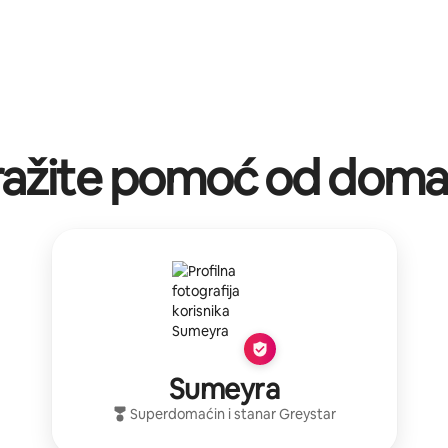
ražite pomoć od doma
Sumeyra
Superdomaćin
i stanar
Greystar