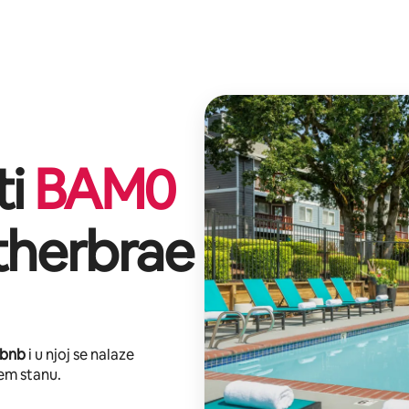
ti
BAM
0
therbrae
rbnb
i u njoj se nalaze
em stanu.