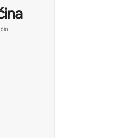
ćina
aćin