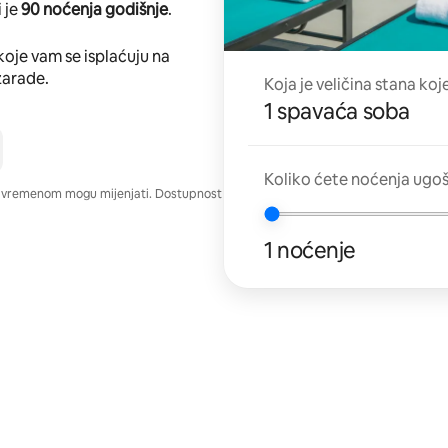
 je
90 noćenja godišnje
.
koje vam se isplaćuju na
zarade.
Koja je veličina stana koj
1 spavaća soba
Koliko ćete noćenja ugo
e vremenom mogu mijenjati. Dostupnost
1 noćenje