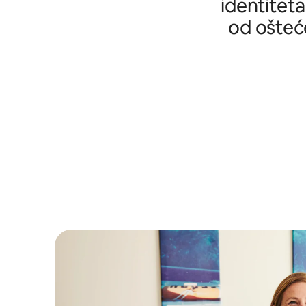
identiteta
od ošteće