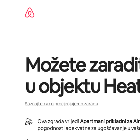
Pređi
na
sadržaj
Možete zaradi
u objektu
Hea
Saznajte kako procjenjujemo zaradu
Ova zgrada vrijedi
Apartmani prikladni za Ai
pogodnosti adekvatne za ugošćavanje u vaš