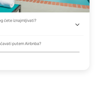
eg ćete iznajmljivati?
šćavati putem Airbnba?