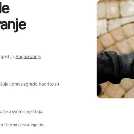
de
anje
gostiju.
Angažovanje
pisuje uprava zgrade, kao što su
vate u svom smještaju.
atražite od uprave zgrade.