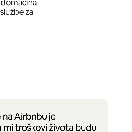
tu domaćina
 službe za
 na Airbnbu je
 mi troškovi života budu