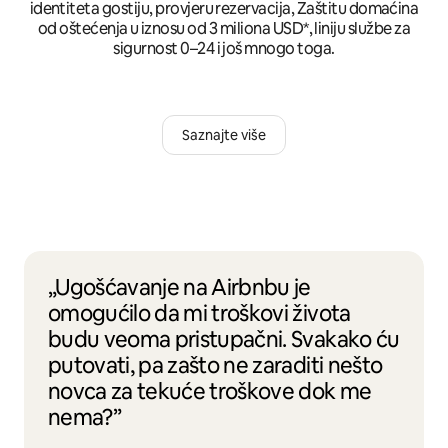
identiteta gostiju, provjeru rezervacija, Zaštitu domaćina
od oštećenja u iznosu od 3 miliona USD*, liniju službe za
sigurnost 0–24 i još mnogo toga.
Saznajte više
„Ugošćavanje na Airbnbu je
omogućilo da mi troškovi života
budu veoma pristupačni. Svakako ću
putovati, pa zašto ne zaraditi nešto
novca za tekuće troškove dok me
nema?”