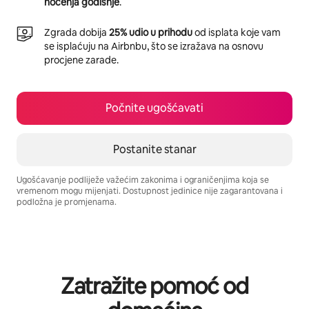
noćenja godišnje
.
Zgrada dobija
25% udio u prihodu
od isplata koje vam
se isplaćuju na Airbnbu, što se izražava na osnovu
procjene zarade.
Počnite ugošćavati
Postanite stanar
Ugošćavanje podliježe važećim zakonima i ograničenjima koja se
vremenom mogu mijenjati. Dostupnost jedinice nije zagarantovana i
podložna je promjenama.
Vaša potencijalna zarada iznosi BAM965 mjesečno
Zatražite pomoć od