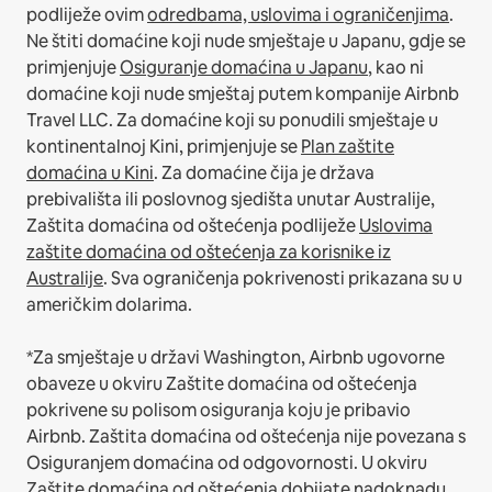
podliježe ovim
odredbama, uslovima i ograničenjima
.
Ne štiti domaćine koji nude smještaje u Japanu, gdje se
primjenjuje
Osiguranje domaćina u Japanu
, kao ni
domaćine koji nude smještaj putem kompanije Airbnb
Travel LLC.
Za domaćine koji su ponudili smještaje u
kontinentalnoj Kini, primjenjuje se
Plan zaštite
domaćina u Kini
.
Za domaćine čija je država
prebivališta ili poslovnog sjedišta unutar Australije,
Zaštita domaćina od oštećenja podliježe
Uslovima
zaštite domaćina od oštećenja za korisnike iz
Australije
. Sva ograničenja pokrivenosti prikazana su u
američkim dolarima.
*Za smještaje u državi Washington, Airbnb ugovorne
obaveze u okviru Zaštite domaćina od oštećenja
pokrivene su polisom osiguranja koju je pribavio
Airbnb. Zaštita domaćina od oštećenja nije povezana s
Osiguranjem domaćina od odgovornosti. U okviru
Zaštite domaćina od oštećenja dobijate nadoknadu