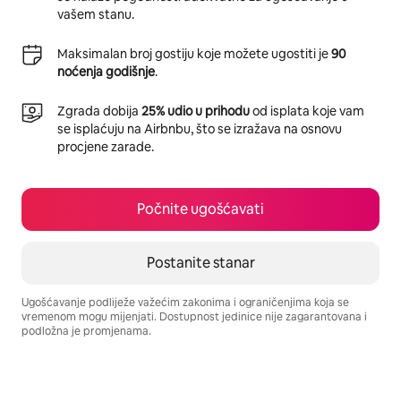
vašem stanu.
Maksimalan broj gostiju koje možete ugostiti je
90
noćenja godišnje
.
Zgrada dobija
25% udio u prihodu
od isplata koje vam
se isplaćuju na Airbnbu, što se izražava na osnovu
procjene zarade.
Počnite ugošćavati
Postanite stanar
Ugošćavanje podliježe važećim zakonima i ograničenjima koja se
vremenom mogu mijenjati. Dostupnost jedinice nije zagarantovana i
podložna je promjenama.
Vaša potencijalna zarada iznosi BAM1445 mjesečno