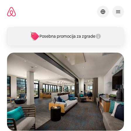
Pređi
na
sadržaj
Posebna promocija za zgrade