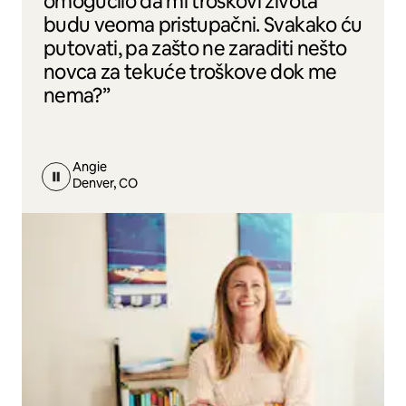
omogućilo da mi troškovi života
budu veoma pristupačni. Svakako ću
putovati, pa zašto ne zaraditi nešto
novca za tekuće troškove dok me
nema?”
Angie
Denver, CO