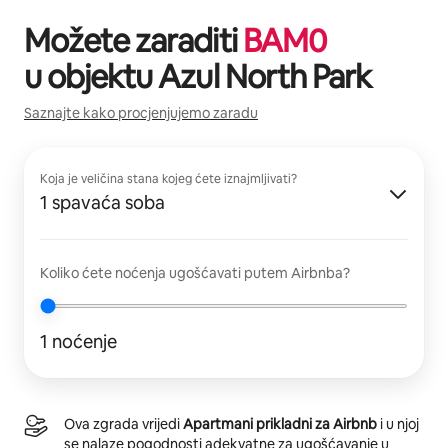
Možete zaraditi
BAM
0
u objektu
Azul North Park
Saznajte kako procjenjujemo zaradu
Koja je veličina stana kojeg ćete iznajmljivati?
1 spavaća soba
Koliko ćete noćenja ugošćavati putem Airbnba?
1 noćenje
Ova zgrada vrijedi
Apartmani prikladni za Airbnb
i u njoj
se nalaze pogodnosti adekvatne za ugošćavanje u