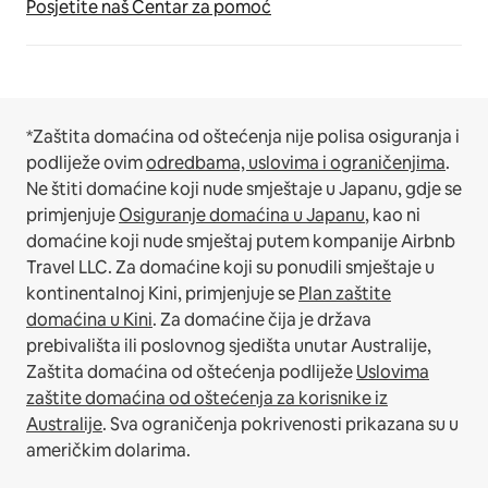
Posjetite naš Centar za pomoć
*Zaštita domaćina od oštećenja nije polisa osiguranja i
podliježe ovim
odredbama, uslovima i ograničenjima
.
Ne štiti domaćine koji nude smještaje u Japanu, gdje se
primjenjuje
Osiguranje domaćina u Japanu
, kao ni
domaćine koji nude smještaj putem kompanije Airbnb
Travel LLC.
Za domaćine koji su ponudili smještaje u
kontinentalnoj Kini, primjenjuje se
Plan zaštite
domaćina u Kini
.
Za domaćine čija je država
prebivališta ili poslovnog sjedišta unutar Australije,
Zaštita domaćina od oštećenja podliježe
Uslovima
zaštite domaćina od oštećenja za korisnike iz
Australije
. Sva ograničenja pokrivenosti prikazana su u
američkim dolarima.