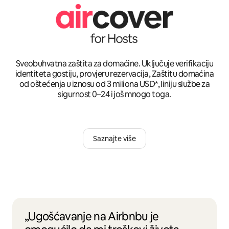
Sveobuhvatna zaštita za domaćine. Uključuje verifikaciju
identiteta gostiju, provjeru rezervacija, Zaštitu domaćina
od oštećenja u iznosu od 3 miliona USD*, liniju službe za
sigurnost 0–24 i još mnogo toga.
Saznajte više
„Ugošćavanje na Airbnbu je