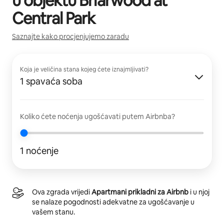
u objektu
Briarwood at
Central Park
Saznajte kako procjenjujemo zaradu
Koja je veličina stana kojeg ćete iznajmljivati?
1 spavaća soba
Koliko ćete noćenja ugošćavati putem Airbnba?
1 noćenje
Ova zgrada vrijedi
Apartmani prikladni za Airbnb
i u njoj
se nalaze pogodnosti adekvatne za ugošćavanje u
vašem stanu.