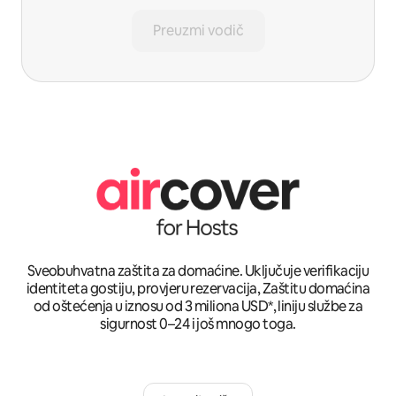
Preuzmi vodič
Sveobuhvatna zaštita za domaćine. Uključuje verifikaciju
identiteta gostiju, provjeru rezervacija, Zaštitu domaćina
od oštećenja u iznosu od 3 miliona USD*, liniju službe za
sigurnost 0–24 i još mnogo toga.