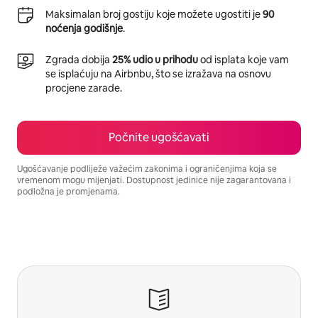
Maksimalan broj gostiju koje možete ugostiti je
90
noćenja godišnje
.
Zgrada dobija
25% udio u prihodu
od isplata koje vam
se isplaćuju na Airbnbu, što se izražava na osnovu
procjene zarade.
Počnite ugošćavati
Ugošćavanje podliježe važećim zakonima i ograničenjima koja se
vremenom mogu mijenjati. Dostupnost jedinice nije zagarantovana i
podložna je promjenama.
Vaša potencijalna zarada iznosi BAM993 mjesečno