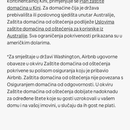
kontinentalnoj Kini, primjenjuje se
Plan zaštite
domaćina u Kini
.
Za domaćine čija je država
prebivališta ili poslovnog sjedišta unutar Australije,
Zaštita domaćina od oštećenja podliježe
Uslovima
zaštite domaćina od oštećenja za korisnike iz
Australije
. Sva ograničenja pokrivenosti prikazana su u
američkim dolarima.
*Za smještaje u državi Washington, Airbnb ugovorne
obaveze u okviru Zaštite domaćina od oštećenja
pokrivene su polisom osiguranja koju je pribavio
Airbnb. Zaštita domaćina od oštećenja nije povezana s
Osiguranjem domaćina od odgovornosti. U okviru
Zaštite domaćina od oštećenja dobijate nadoknadu
za određene štete koje su gosti uzrokovali u vašem
domu i na vašoj imovini, u slučaju da ih gost ne plati.