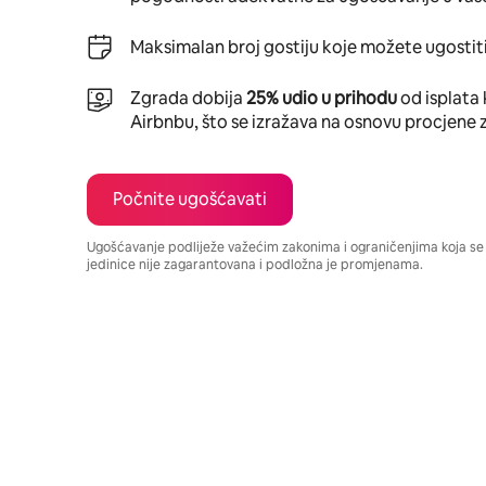
Maksimalan broj gostiju koje možete ugostiti
Zgrada dobija
25% udio u prihodu
od isplata 
Airbnbu, što se izražava na osnovu procjene 
Počnite ugošćavati
Ugošćavanje podliježe važećim zakonima i ograničenjima koja s
jedinice nije zagarantovana i podložna je promjenama.
Vaša potencijalna zarada iznosi BAM1327 mjesečno