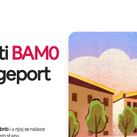
ti
BAM
0
geport
rbnb
i u njoj se nalaze
em stanu.