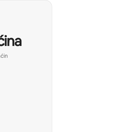
ćina
aćin