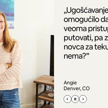
„Ugošćavanje
omogućilo da
veoma pristu
putovati, pa 
novca za tek
nema?”
Angie
Denver, CO