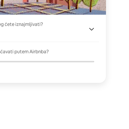
eg ćete iznajmljivati?
šćavati putem Airbnba?