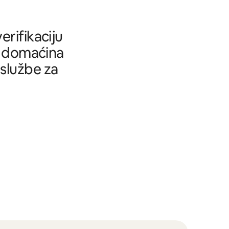
rifikaciju
tu domaćina
 službe za