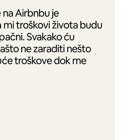
 na Airbnbu je
 mi troškovi života budu
pačni. Svakako ću
zašto ne zaraditi nešto
uće troškove dok me