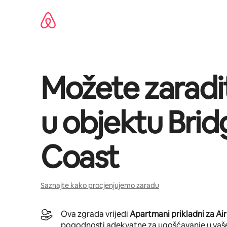
Pređi
na
sadržaj
Možete zaradi
u objektu
Brid
Coast
Saznajte kako procjenjujemo zaradu
Ova zgrada vrijedi
Apartmani prikladni za Ai
pogodnosti adekvatne za ugošćavanje u vaš