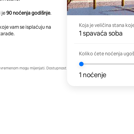
 je
90 noćenja godišnje
.
Koja je veličina stana koj
koje vam se isplaćuju na
1 spavaća soba
zarade.
Koliko ćete noćenja ugo
e vremenom mogu mijenjati. Dostupnost
1 noćenje