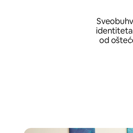
Sveobuhva
identiteta
od ošteće