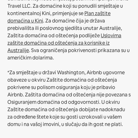
Travel LLC.
Za domaćine koji su ponudili smještaje u
kontinentalnoj Kini, primjenjuje se
Plan zaštite
domaćina u Kini
.
Za domaćine čija je država
prebivališta ili poslovnog sjedišta unutar Australije,
Zaštita domaćina od oštećenja podliježe
Uslovima
zaštite domaćina od oštećenja za korisnike iz
Australije
. Sva ograničenja pokrivenosti prikazana su u
američkim dolarima.
*Za smještaje u državi Washington, Airbnb ugovorne
obaveze u okviru Zaštite domaćina od oštećenja
pokrivene su polisom osiguranja koju je pribavio
Airbnb. Zaštita domaćina od oštećenja nije povezana s
Osiguranjem domaćina od odgovornosti. U okviru
Zaštite domaćina od oštećenja dobijate nadoknadu
za određene štete koje su gosti uzrokovali u vašem
domu i na vašoj imovini, u slučaju da ih gost ne plati.