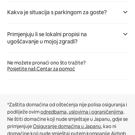
Kakva je situacija s parkingom za goste?
Primjenjuju li se lokalni propisi na
ugošćavanje u mojoj zgradi?
Ne možete pronaći ono što tražite?
Posjetite naš Centar za pomoć
*Zaštita domaćina od oštećenja nije polisa osiguranja i
podliježe ovim
odredbama, uslovima i ograničenjima
.
Ne štiti domaćine koji nude smještaje u Japanu, gdje se
primjenjuje
Osiguranje domaćina u Japanu
, kao ni
domaćine koji nude smještaj putem kompanije Airbnb