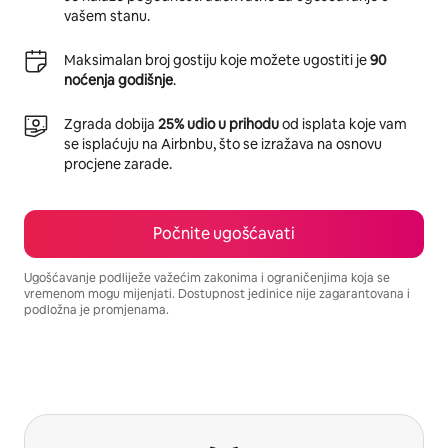
vašem stanu.
Maksimalan broj gostiju koje možete ugostiti je
90
noćenja godišnje
.
Zgrada dobija
25% udio u prihodu
od isplata koje vam
se isplaćuju na Airbnbu, što se izražava na osnovu
procjene zarade.
Počnite ugošćavati
Ugošćavanje podliježe važećim zakonima i ograničenjima koja se
vremenom mogu mijenjati. Dostupnost jedinice nije zagarantovana i
podložna je promjenama.
Vaša potencijalna zarada iznosi BAM941 mjesečno