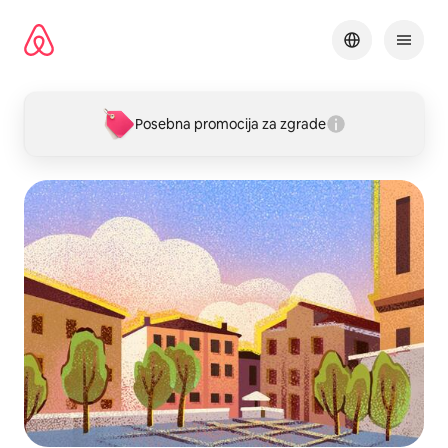
Pređi
na
sadržaj
Posebna promocija za zgrade