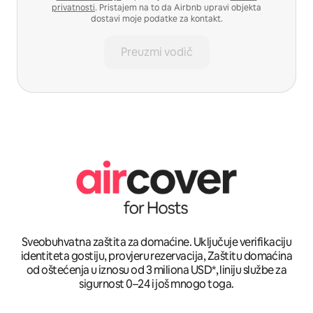
privatnosti
. Pristajem na to da Airbnb upravi objekta
dostavi moje podatke za kontakt.
Preuzmi vodič
Sveobuhvatna zaštita za domaćine. Uključuje verifikaciju
identiteta gostiju, provjeru rezervacija, Zaštitu domaćina
od oštećenja u iznosu od 3 miliona USD*, liniju službe za
sigurnost 0–24 i još mnogo toga.