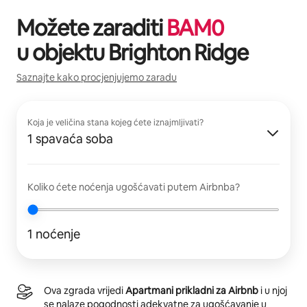
Možete zaraditi
BAM
0
u objektu
Brighton Ridge
Saznajte kako procjenjujemo zaradu
Koja je veličina stana kojeg ćete iznajmljivati?
1 spavaća soba
Koliko ćete noćenja ugošćavati putem Airbnba?
1 noćenje
Ova zgrada vrijedi
Apartmani prikladni za Airbnb
i u njoj
se nalaze pogodnosti adekvatne za ugošćavanje u