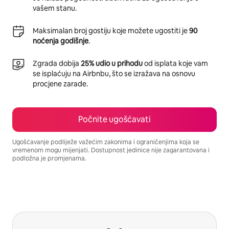
vašem stanu.
Maksimalan broj gostiju koje možete ugostiti je
90
noćenja godišnje
.
Zgrada dobija
25% udio u prihodu
od isplata koje vam
se isplaćuju na Airbnbu, što se izražava na osnovu
procjene zarade.
Počnite ugošćavati
Ugošćavanje podliježe važećim zakonima i ograničenjima koja se
vremenom mogu mijenjati. Dostupnost jedinice nije zagarantovana i
podložna je promjenama.
Vaša potencijalna zarada iznosi BAM1409 mjesečno