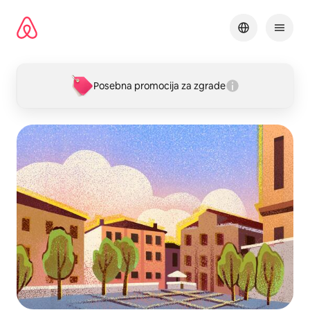
Pređi
na
sadržaj
Posebna promocija za zgrade