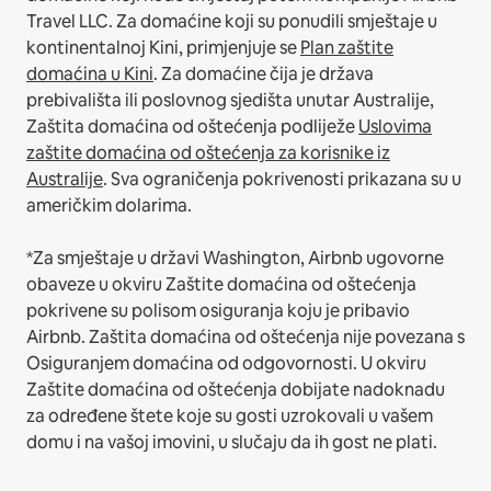
Travel LLC.
Za domaćine koji su ponudili smještaje u
kontinentalnoj Kini, primjenjuje se
Plan zaštite
domaćina u Kini
.
Za domaćine čija je država
prebivališta ili poslovnog sjedišta unutar Australije,
Zaštita domaćina od oštećenja podliježe
Uslovima
zaštite domaćina od oštećenja za korisnike iz
Australije
. Sva ograničenja pokrivenosti prikazana su u
američkim dolarima.
*Za smještaje u državi Washington, Airbnb ugovorne
obaveze u okviru Zaštite domaćina od oštećenja
pokrivene su polisom osiguranja koju je pribavio
Airbnb. Zaštita domaćina od oštećenja nije povezana s
Osiguranjem domaćina od odgovornosti. U okviru
Zaštite domaćina od oštećenja dobijate nadoknadu
za određene štete koje su gosti uzrokovali u vašem
domu i na vašoj imovini, u slučaju da ih gost ne plati.