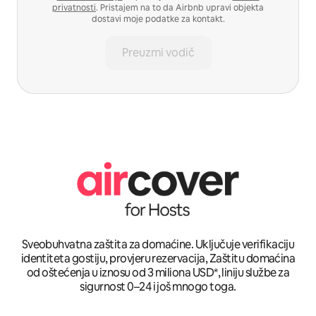
privatnosti
. Pristajem na to da Airbnb upravi objekta
dostavi moje podatke za kontakt.
Preuzmi vodič
Sveobuhvatna zaštita za domaćine. Uključuje verifikaciju
identiteta gostiju, provjeru rezervacija, Zaštitu domaćina
od oštećenja u iznosu od 3 miliona USD*, liniju službe za
sigurnost 0–24 i još mnogo toga.