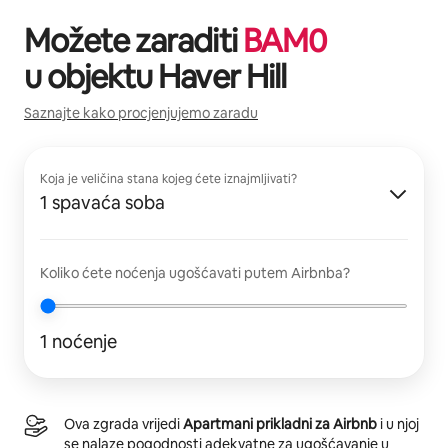
Možete zaraditi
BAM
0
u objektu
Haver Hill
Saznajte kako procjenjujemo zaradu
Koja je veličina stana kojeg ćete iznajmljivati?
1 spavaća soba
Koliko ćete noćenja ugošćavati putem Airbnba?
1 noćenje
Ova zgrada vrijedi
Apartmani prikladni za Airbnb
i u njoj
se nalaze pogodnosti adekvatne za ugošćavanje u