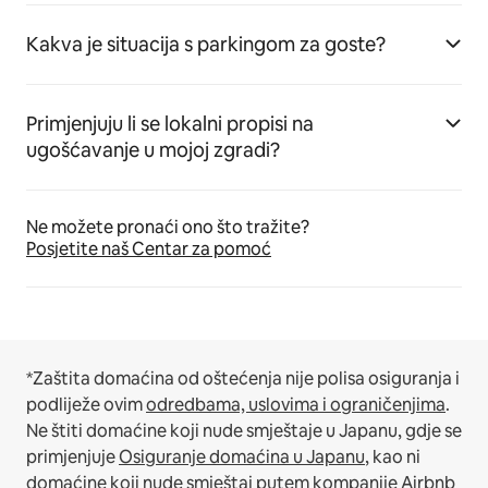
Kakva je situacija s parkingom za goste?
Primjenjuju li se lokalni propisi na
ugošćavanje u mojoj zgradi?
Ne možete pronaći ono što tražite?
Posjetite naš Centar za pomoć
*Zaštita domaćina od oštećenja nije polisa osiguranja i
podliježe ovim
odredbama, uslovima i ograničenjima
.
Ne štiti domaćine koji nude smještaje u Japanu, gdje se
primjenjuje
Osiguranje domaćina u Japanu
, kao ni
domaćine koji nude smještaj putem kompanije Airbnb