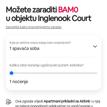
Možete zaraditi
BAM
0
u objektu
Inglenook Court
Saznajte kako procjenjujemo zaradu
Koja je veličina stana kojeg ćete iznajmljivati?
1 spavaća soba
Koliko ćete noćenja ugošćavati putem Airbnba?
1 noćenje
Ova zgrada vrijedi
Apartmani prikladni za Airbnb
i u njoj
se nalaze pogodnosti adekvatne za ugošćavanje u