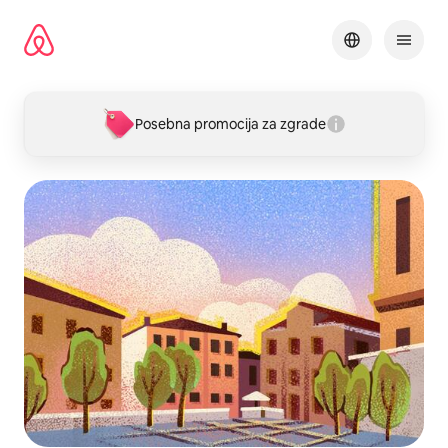
Pređi
na
sadržaj
Posebna promocija za zgrade