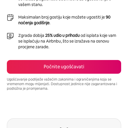
vašem stanu.
Maksimalan broj gostiju koje možete ugostiti je
90
noćenja godišnje
.
Zgrada dobija
25% udio u prihodu
od isplata koje vam
se isplaćuju na Airbnbu, što se izražava na osnovu
procjene zarade.
Počnite ugošćavati
Ugošćavanje podliježe važećim zakonima i ograničenjima koja se
vremenom mogu mijenjati. Dostupnost jedinice nije zagarantovana i
podložna je promjenama.
Vaša potencijalna zarada iznosi BAM1137 mjesečno