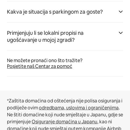
Kakva je situacija s parkingom za goste?
Primjenjuju li se lokalni propisi na
ugošćavanje u mojoj zgradi?
Ne možete pronaći ono što tražite?
Posjetite naš Centar za pomoć
*Zaštita domaćina od oštećenja nije polisa osiguranja i
podliježe ovim
odredbama, uslovima i ograničenjima
.
Ne štiti domaćine koji nude smještaje u Japanu, gdje se
primjenjuje
Osiguranje domaćina u Japanu
, kao ni
domaćine koji nude smještaj putem kompanije Airbnb