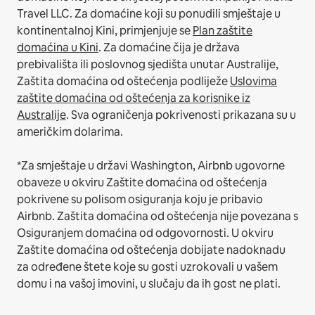
Travel LLC.
Za domaćine koji su ponudili smještaje u
kontinentalnoj Kini, primjenjuje se
Plan zaštite
domaćina u Kini
.
Za domaćine čija je država
prebivališta ili poslovnog sjedišta unutar Australije,
Zaštita domaćina od oštećenja podliježe
Uslovima
zaštite domaćina od oštećenja za korisnike iz
Australije
. Sva ograničenja pokrivenosti prikazana su u
američkim dolarima.
*Za smještaje u državi Washington, Airbnb ugovorne
obaveze u okviru Zaštite domaćina od oštećenja
pokrivene su polisom osiguranja koju je pribavio
Airbnb. Zaštita domaćina od oštećenja nije povezana s
Osiguranjem domaćina od odgovornosti. U okviru
Zaštite domaćina od oštećenja dobijate nadoknadu
za određene štete koje su gosti uzrokovali u vašem
domu i na vašoj imovini, u slučaju da ih gost ne plati.