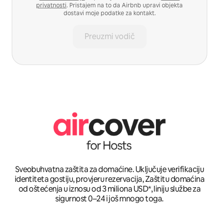
privatnosti
. Pristajem na to da Airbnb upravi objekta
dostavi moje podatke za kontakt.
Preuzmi vodič
Sveobuhvatna zaštita za domaćine. Uključuje verifikaciju
identiteta gostiju, provjeru rezervacija, Zaštitu domaćina
od oštećenja u iznosu od 3 miliona USD*, liniju službe za
sigurnost 0–24 i još mnogo toga.