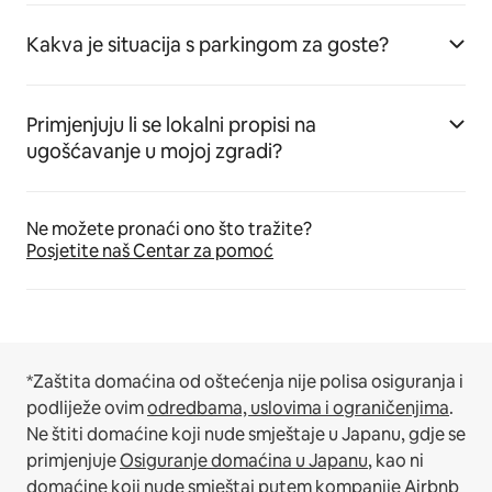
Kakva je situacija s parkingom za goste?
Primjenjuju li se lokalni propisi na
ugošćavanje u mojoj zgradi?
Ne možete pronaći ono što tražite?
Posjetite naš Centar za pomoć
*Zaštita domaćina od oštećenja nije polisa osiguranja i
podliježe ovim
odredbama, uslovima i ograničenjima
.
Ne štiti domaćine koji nude smještaje u Japanu, gdje se
primjenjuje
Osiguranje domaćina u Japanu
, kao ni
domaćine koji nude smještaj putem kompanije Airbnb