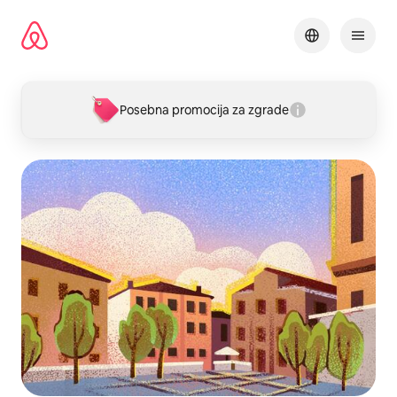
Pređi
na
sadržaj
Posebna promocija za zgrade