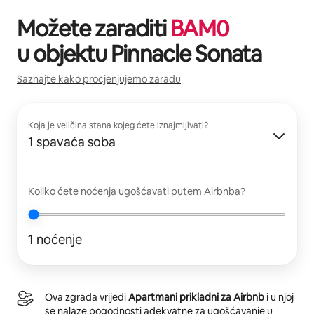
Možete zaraditi
BAM
0
u objektu
Pinnacle Sonata
Saznajte kako procjenjujemo zaradu
Koja je veličina stana kojeg ćete iznajmljivati?
1 spavaća soba
Koliko ćete noćenja ugošćavati putem Airbnba?
1 noćenje
Ova zgrada vrijedi
Apartmani prikladni za Airbnb
i u njoj
se nalaze pogodnosti adekvatne za ugošćavanje u