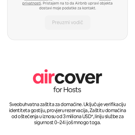
privatnosti
. Pristajem na to da Airbnb upravi objekta
dostavi moje podatke za kontakt.
Preuzmi vodič
Sveobuhvatna zaštita za domaćine. Uključuje verifikaciju
identiteta gostiju, provjeru rezervacija, Zaštitu domaćina
od oštećenja u iznosu od 3 miliona USD*, liniju službe za
sigurnost 0–24 i još mnogo toga.