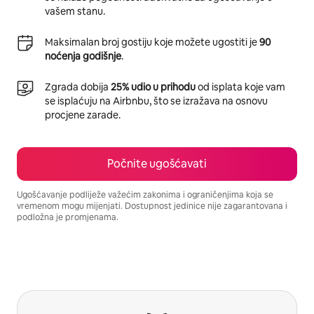
vašem stanu.
Maksimalan broj gostiju koje možete ugostiti je
90
noćenja godišnje
.
Zgrada dobija
25% udio u prihodu
od isplata koje vam
se isplaćuju na Airbnbu, što se izražava na osnovu
procjene zarade.
Počnite ugošćavati
Ugošćavanje podliježe važećim zakonima i ograničenjima koja se
vremenom mogu mijenjati. Dostupnost jedinice nije zagarantovana i
podložna je promjenama.
Vaša potencijalna zarada iznosi BAM1092 mjesečno