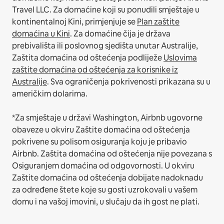
Travel LLC.
Za domaćine koji su ponudili smještaje u
kontinentalnoj Kini, primjenjuje se
Plan zaštite
domaćina u Kini
.
Za domaćine čija je država
prebivališta ili poslovnog sjedišta unutar Australije,
Zaštita domaćina od oštećenja podliježe
Uslovima
zaštite domaćina od oštećenja za korisnike iz
Australije
. Sva ograničenja pokrivenosti prikazana su u
američkim dolarima.
*Za smještaje u državi Washington, Airbnb ugovorne
obaveze u okviru Zaštite domaćina od oštećenja
pokrivene su polisom osiguranja koju je pribavio
Airbnb. Zaštita domaćina od oštećenja nije povezana s
Osiguranjem domaćina od odgovornosti. U okviru
Zaštite domaćina od oštećenja dobijate nadoknadu
za određene štete koje su gosti uzrokovali u vašem
domu i na vašoj imovini, u slučaju da ih gost ne plati.