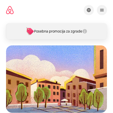
Pređi
na
sadržaj
Posebna promocija za zgrade