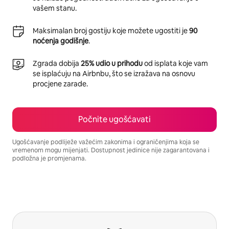
vašem stanu.
Maksimalan broj gostiju koje možete ugostiti je
90
noćenja godišnje
.
Zgrada dobija
25% udio u prihodu
od isplata koje vam
se isplaćuju na Airbnbu, što se izražava na osnovu
procjene zarade.
Počnite ugošćavati
Ugošćavanje podliježe važećim zakonima i ograničenjima koja se
vremenom mogu mijenjati. Dostupnost jedinice nije zagarantovana i
podložna je promjenama.
Vaša potencijalna zarada iznosi BAM1518 mjesečno