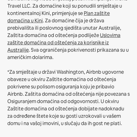
Travel LLC.
Za domaćine koji su ponudili smještaje u
kontinentalnoj Kini, primjenjuje se
Plan zaštite
domaćina u Kini
.
Za domaćine čija je država
prebivališta ili poslovnog sjedišta unutar Australije,
Zaštita domaćina od oštećenja podliježe
Uslovima
zaštite domaćina od oštećenja za korisnike iz
Australije
. Sva ograničenja pokrivenosti prikazana su u
američkim dolarima.
*Za smještaje u državi Washington, Airbnb ugovorne
obaveze u okviru Zaštite domaćina od oštećenja
pokrivene su polisom osiguranja koju je pribavio
Airbnb. Zaštita domaćina od oštećenja nije povezana s
Osiguranjem domaćina od odgovornosti. U okviru
Zaštite domaćina od oštećenja dobijate nadoknadu
za određene štete koje su gosti uzrokovali u vašem
domu i na vašoj imovini, u slučaju da ih gost ne plati.