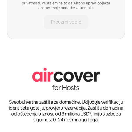
privatnosti
. Pristajem na to da Airbnb upravi objekta
dostavi moje podatke za kontakt.
Preuzmi vodič
Sveobuhvatna zaštita za domaćine. Uključuje verifikaciju
identiteta gostiju, provjeru rezervacija, Zaštitu domaćina
od oštećenja u iznosu od 3 miliona USD*, liniju službe za
sigurnost 0–24 i još mnogo toga.