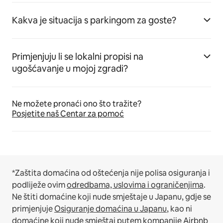
Kakva je situacija s parkingom za goste?
Primjenjuju li se lokalni propisi na
ugošćavanje u mojoj zgradi?
Ne možete pronaći ono što tražite?
Posjetite naš Centar za pomoć
*Zaštita domaćina od oštećenja nije polisa osiguranja i
podliježe ovim
odredbama, uslovima i ograničenjima
.
Ne štiti domaćine koji nude smještaje u Japanu, gdje se
primjenjuje
Osiguranje domaćina u Japanu
, kao ni
domaćine koji nude smještaj putem kompanije Airbnb