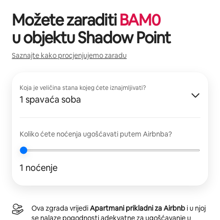
Možete zaraditi
BAM
0
u objektu
Shadow Point
Saznajte kako procjenjujemo zaradu
Koja je veličina stana kojeg ćete iznajmljivati?
1 spavaća soba
Koliko ćete noćenja ugošćavati putem Airbnba?
1 noćenje
Ova zgrada vrijedi
Apartmani prikladni za Airbnb
i u njoj
se nalaze pogodnosti adekvatne za ugošćavanje u