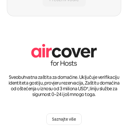
Sveobuhvatna zaštita za domaćine. Uključuje verifikaciju
identiteta gostiju, provjeru rezervacija, Zaštitu domaćina
od oštećenja u iznosu od 3 miliona USD*, liniju službe za
sigurnost 0–24 i još mnogo toga.
Saznajte više