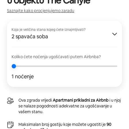
u objektu
The Carlyle
Saznajte kako procjenjujemo zaradu
Koja je veličina stana kojeg ćete iznajmljivati?
2 spavaća soba
Koliko ćete noćenja ugošćavati putem Airbnba?
1 noćenje
Ova zgrada vrijedi
Apartmani prikladni za Airbnb
i u njoj
se nalaze pogodnosti adekvatne za ugošćavanje u
vašem stanu.
Maksimalan broj gostiju koje možete ugostiti je
90