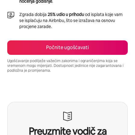
noćenja godišnje
.
Zgrada dobija
25% udio u prihodu
od isplata koje vam
se isplaćuju na Airbnbu, što se izražava na osnovu
procjene zarade.
Počnite ugošćavati
Ugošćavanje podliježe važećim zakonima i ograničenjima koja se
vremenom mogu mijenjati. Dostupnost jedinice nije zagarantovana i
podložna je promjenama.
Vaša potencijalna zarada iznosi BAM1882 mjesečno
Preuzmite vodič za