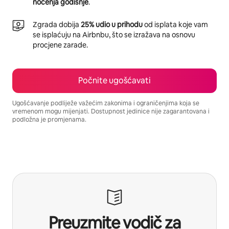
noćenja godišnje
.
Zgrada dobija
25% udio u prihodu
od isplata koje vam
se isplaćuju na Airbnbu, što se izražava na osnovu
procjene zarade.
Počnite ugošćavati
Ugošćavanje podliježe važećim zakonima i ograničenjima koja se
vremenom mogu mijenjati. Dostupnost jedinice nije zagarantovana i
podložna je promjenama.
Vaša potencijalna zarada iznosi BAM1965 mjesečno
Preuzmite vodič za