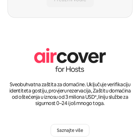
Sveobuhvatna zaštita za domaćine. Uključuje verifikaciju
identiteta gostiju, provjeru rezervacija, Zaštitu domaćina
od oštećenja u iznosu od 3 miliona USD*, liniju službe za
sigurnost 0–24 i još mnogo toga.
Saznajte više