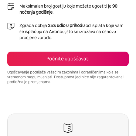
Maksimalan broj gostiju koje možete ugostiti je
90
noćenja godišnje
.
Zgrada dobija
25% udio u prihodu
od isplata koje vam
se isplaćuju na Airbnbu, što se izražava na osnovu
procjene zarade.
Počnite ugošćavati
Ugošćavanje podliježe važećim zakonima i ograničenjima koja se
vremenom mogu mijenjati. Dostupnost jedinice nije zagarantovana i
podložna je promjenama.
Vaša potencijalna zarada iznosi BAM1002 mjesečno