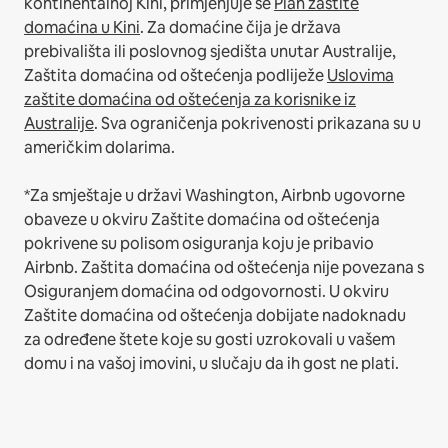
kontinentalnoj Kini, primjenjuje se
Plan zaštite
domaćina u Kini
.
Za domaćine čija je država
prebivališta ili poslovnog sjedišta unutar Australije,
Zaštita domaćina od oštećenja podliježe
Uslovima
zaštite domaćina od oštećenja za korisnike iz
Australije
. Sva ograničenja pokrivenosti prikazana su u
američkim dolarima.
*Za smještaje u državi Washington, Airbnb ugovorne
obaveze u okviru Zaštite domaćina od oštećenja
pokrivene su polisom osiguranja koju je pribavio
Airbnb. Zaštita domaćina od oštećenja nije povezana s
Osiguranjem domaćina od odgovornosti. U okviru
Zaštite domaćina od oštećenja dobijate nadoknadu
za određene štete koje su gosti uzrokovali u vašem
domu i na vašoj imovini, u slučaju da ih gost ne plati.