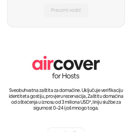
Preuzmi vodič
Sveobuhvatna zaštita za domaćine. Uključuje verifikaciju
identiteta gostiju, provjeru rezervacija, Zaštitu domaćina
od oštećenja u iznosu od 3 miliona USD*, liniju službe za
sigurnost 0–24 i još mnogo toga.