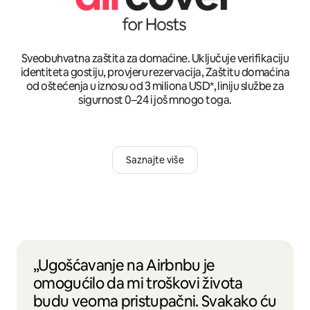
Sveobuhvatna zaštita za domaćine. Uključuje verifikaciju
identiteta gostiju, provjeru rezervacija, Zaštitu domaćina
od oštećenja u iznosu od 3 miliona USD*, liniju službe za
sigurnost 0–24 i još mnogo toga.
Saznajte više
„Ugošćavanje na Airbnbu je
omogućilo da mi troškovi života
budu veoma pristupačni. Svakako ću