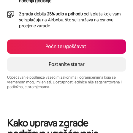
noćenja godišnje
.
Zgrada dobija
25% udio u prihodu
od isplata koje vam
se isplaćuju na Airbnbu, što se izražava na osnovu
procjene zarade.
Počnite ugošćavati
Postanite stanar
Ugošćavanje podliježe važećim zakonima i ograničenjima koja se
vremenom mogu mijenjati. Dostupnost jedinice nije zagarantovana i
podložna je promjenama.
Vaša potencijalna zarada iznosi BAM1057 mjesečno
Kako uprava zgrade