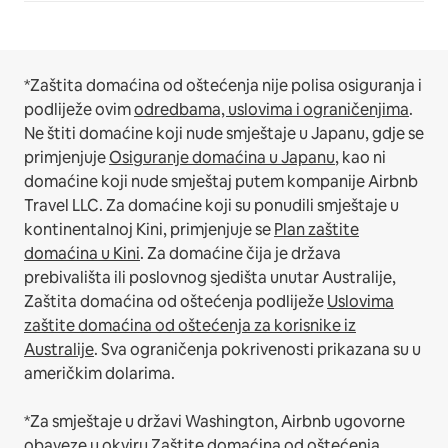
*Zaštita domaćina od oštećenja nije polisa osiguranja i
podliježe ovim
odredbama, uslovima i ograničenjima
.
Ne štiti domaćine koji nude smještaje u Japanu, gdje se
primjenjuje
Osiguranje domaćina u Japanu
, kao ni
domaćine koji nude smještaj putem kompanije Airbnb
Travel LLC.
Za domaćine koji su ponudili smještaje u
kontinentalnoj Kini, primjenjuje se
Plan zaštite
domaćina u Kini
.
Za domaćine čija je država
prebivališta ili poslovnog sjedišta unutar Australije,
Zaštita domaćina od oštećenja podliježe
Uslovima
zaštite domaćina od oštećenja za korisnike iz
Australije
. Sva ograničenja pokrivenosti prikazana su u
američkim dolarima.
*Za smještaje u državi Washington, Airbnb ugovorne
obaveze u okviru Zaštite domaćina od oštećenja