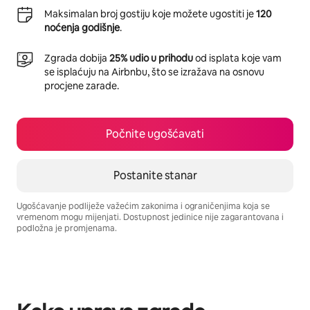
Maksimalan broj gostiju koje možete ugostiti je
120
noćenja godišnje
.
Zgrada dobija
25% udio u prihodu
od isplata koje vam
se isplaćuju na Airbnbu, što se izražava na osnovu
procjene zarade.
Počnite ugošćavati
Postanite stanar
Ugošćavanje podliježe važećim zakonima i ograničenjima koja se
vremenom mogu mijenjati. Dostupnost jedinice nije zagarantovana i
podložna je promjenama.
Vaša potencijalna zarada iznosi BAM859 mjesečno