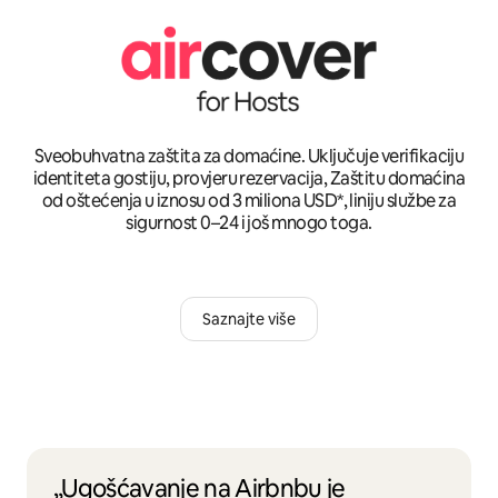
Sveobuhvatna zaštita za domaćine. Uključuje verifikaciju
identiteta gostiju, provjeru rezervacija, Zaštitu domaćina
od oštećenja u iznosu od 3 miliona USD*, liniju službe za
sigurnost 0–24 i još mnogo toga.
Saznajte više
„Ugošćavanje na Airbnbu je