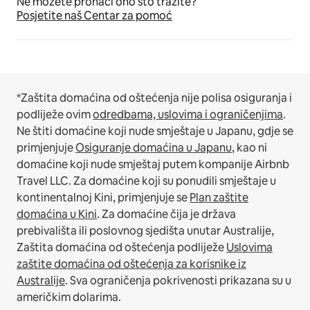
Ne možete pronaći ono što tražite?
Posjetite naš Centar za pomoć
*Zaštita domaćina od oštećenja nije polisa osiguranja i
podliježe ovim
odredbama, uslovima i ograničenjima
.
Ne štiti domaćine koji nude smještaje u Japanu, gdje se
primjenjuje
Osiguranje domaćina u Japanu
, kao ni
domaćine koji nude smještaj putem kompanije Airbnb
Travel LLC.
Za domaćine koji su ponudili smještaje u
kontinentalnoj Kini, primjenjuje se
Plan zaštite
domaćina u Kini
.
Za domaćine čija je država
prebivališta ili poslovnog sjedišta unutar Australije,
Zaštita domaćina od oštećenja podliježe
Uslovima
zaštite domaćina od oštećenja za korisnike iz
Australije
. Sva ograničenja pokrivenosti prikazana su u
američkim dolarima.