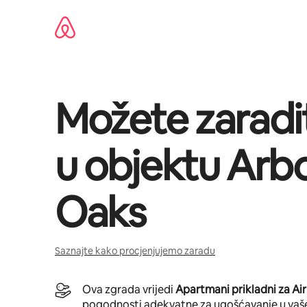
Pređi
na
sadržaj
Možete zaradi
u objektu
Arbo
Oaks
Saznajte kako procjenjujemo zaradu
Ova zgrada vrijedi
Apartmani prikladni za Ai
pogodnosti adekvatne za ugošćavanje u vaš