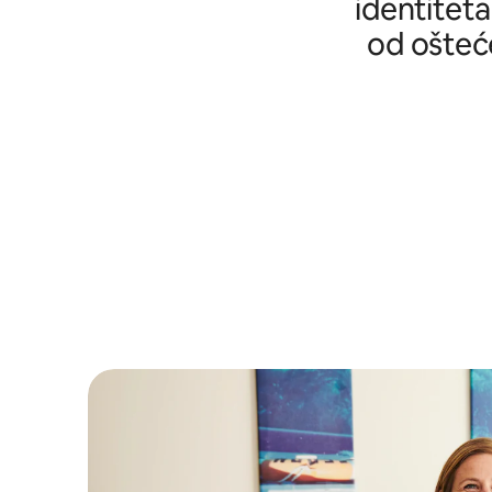
identiteta
od ošteće