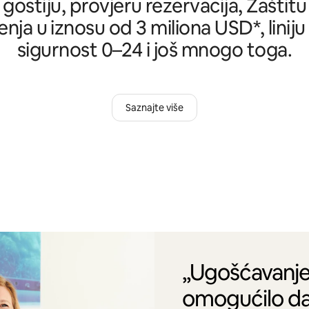
 gostiju, provjeru rezervacija, Zašti
nja u iznosu od 3 miliona USD*, liniju
sigurnost 0–24 i još mnogo toga.
Saznajte više
„Ugošćavanje
omogućilo da