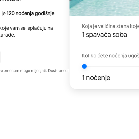
 je
120 noćenja godišnje
.
Koja je veličina stana koj
koje vam se isplaćuju na
1 spavaća soba
zarade.
Koliko ćete noćenja ugo
e vremenom mogu mijenjati. Dostupnost
1 noćenje