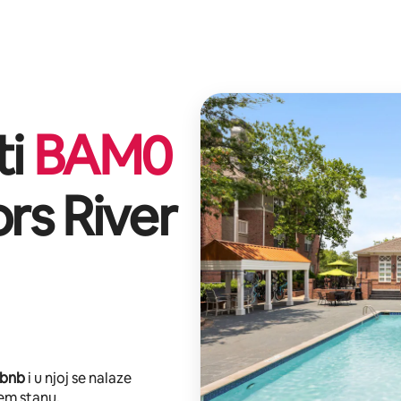
ti
BAM
0
rs River
rbnb
i u njoj se nalaze
em stanu.