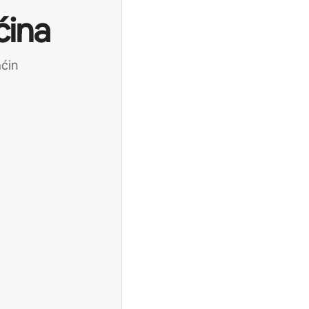
ćina
aćin