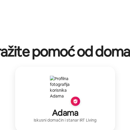
ražite pomoć od doma
Adama
Iskusni domaćin
i stanar
IRT Living