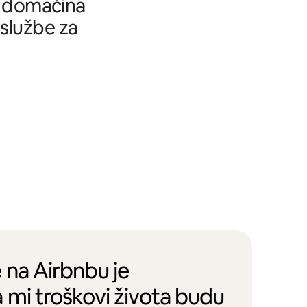
tu domaćina
 službe za
 na Airbnbu je
 mi troškovi života budu