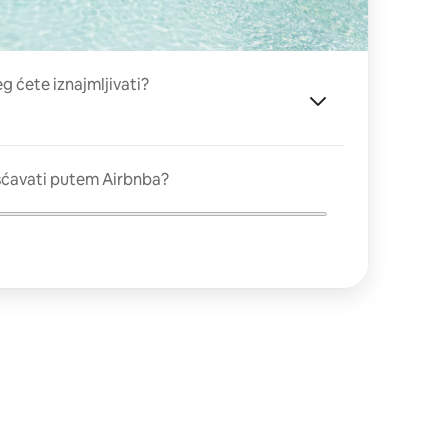
eg ćete iznajmljivati?
šćavati putem Airbnba?