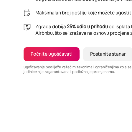
Maksimalan broj gostiju koje možete ugostiti
Zgrada dobija
25% udio u prihodu
od isplata 
Airbnbu, što se izražava na osnovu procjene 
Počnite ugošćavati
Postanite stanar
Ugošćavanje podliježe važećim zakonima i ograničenjima koja s
jedinice nije zagarantovana i podložna je promjenama.
Vaša potencijalna zarada iznosi BAM775 mjesečno