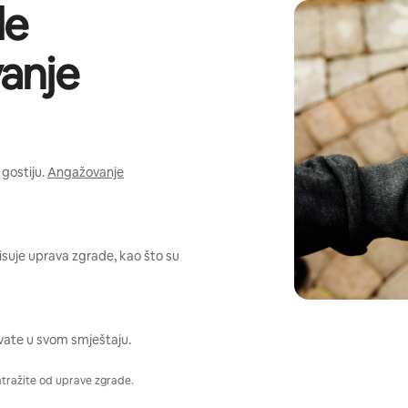
de
anje
gostiju.
Angažovanje
pisuje uprava zgrade, kao što su
vate u svom smještaju.
atražite od uprave zgrade.